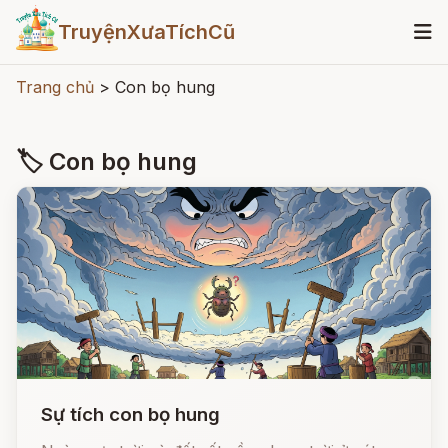
TruyệnXưaTíchCũ
Trang chủ
>
Con bọ hung
🏷 Con bọ hung
Sự tích con bọ hung