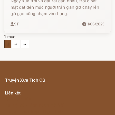
Ngày xưa trời và đất rất gần nhau, trời ở sát
mặt đất đến mức người trần gian giơ chày lên
giã gạo cũng chạm vào bụng.
ST
11/08/2025
1 mục
1
⇢
⇥
Truyện Xưa Tích Cũ
Cổ tích Việt Nam
Liên kết
Lịch vạn niên
Hà Nội cũ - Món ngon Hà Nội
Truyện kiếm hiệp - Ngôn tình