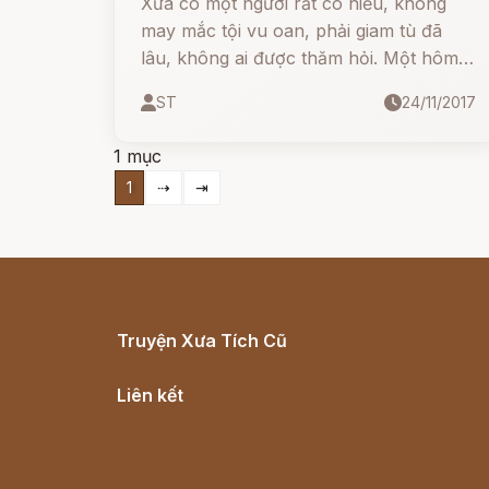
Xưa có một người rất có hiếu, không
may mắc tội vu oan, phải giam tù đã
lâu, không ai được thăm hỏi. Một hôm,
bà mẹ làm cơm canh, nhờ người chủ
ST
24/11/2017
ngục đưa vào.
1 mục
1
⇢
⇥
Truyện Xưa Tích Cũ
Cổ tích Việt Nam
Liên kết
Lịch vạn niên
Hà Nội cũ - Món ngon Hà Nội
Truyện kiếm hiệp - Ngôn tình