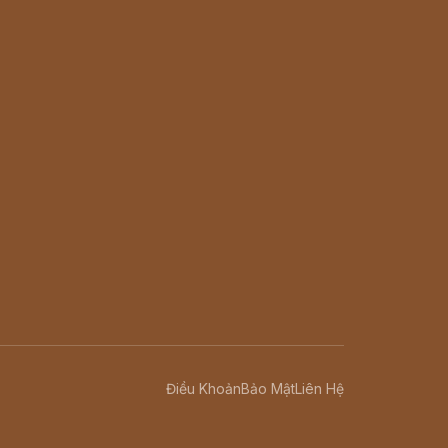
Điều Khoản
Bảo Mật
Liên Hệ