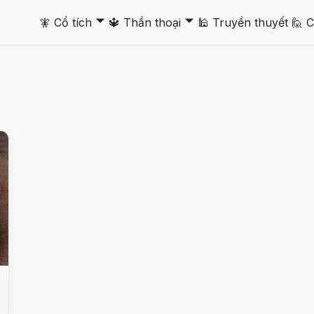
🞃
🞃
🧚
Cổ tích
🔱
Thần thoại
🕌
Truyền thuyết
🙋
C