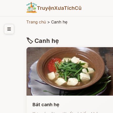
TruyệnXưaTíchCũ
Trang chủ
>
Canh hẹ
🏷 Canh hẹ
Bát canh hẹ