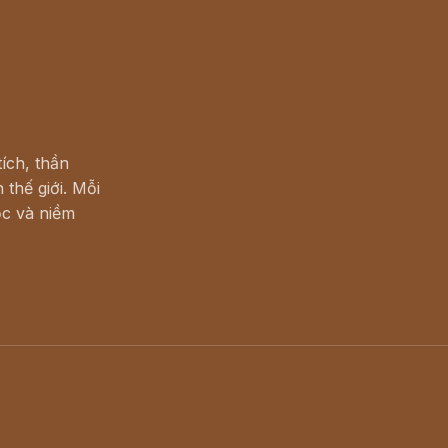
ích, thần
 thế giới. Mỗi
c và niềm