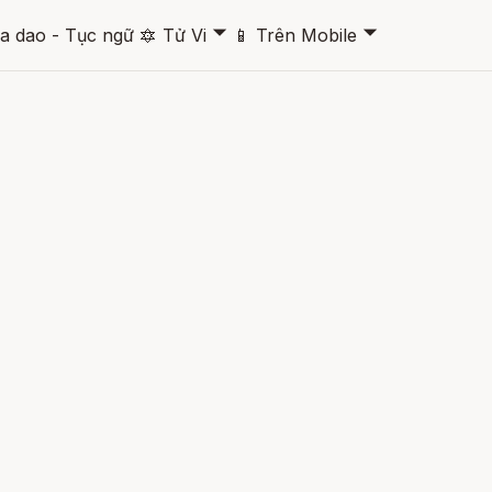
🞃
🞃
a dao - Tục ngữ
🔯
Tử Vi
📱
Trên Mobile