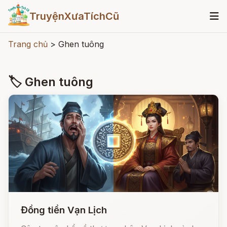
TruyệnXưaTíchCũ
Trang chủ
>
Ghen tuông
🏷 Ghen tuông
Đồng tiền Vạn Lịch