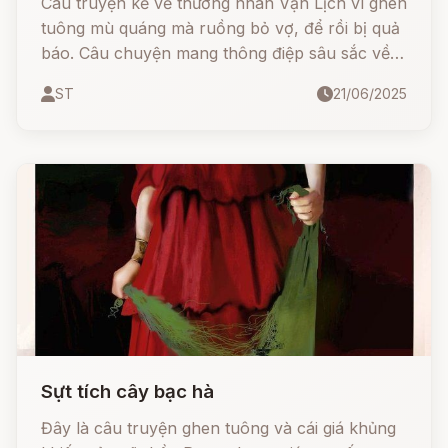
Câu truyện kể về thương nhân Vạn Lịch vì ghen
tuông mù quáng mà ruồng bỏ vợ, để rồi bị quả
báo. Câu chuyện mang thông điệp sâu sắc về
lòng vị tha, sự chuyển hóa từ đau khổ thành
ST
21/06/2025
hạnh phúc và bài học nhân quả thấm thía.
Sựt tích cây bạc hà
Đây là câu truyện ghen tuông và cái giá khủng