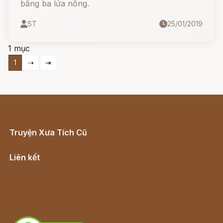
bằng ba lửa nồng.
ST
25/01/2019
1 mục
1
⇢
⇥
Truyện Xưa Tích Cũ
Cổ tích Việt Nam
Liên kết
Lịch vạn niên
Hà Nội cũ - Món ngon Hà Nội
Truyện kiếm hiệp - Ngôn tình
Download - Tải Miễn Phí