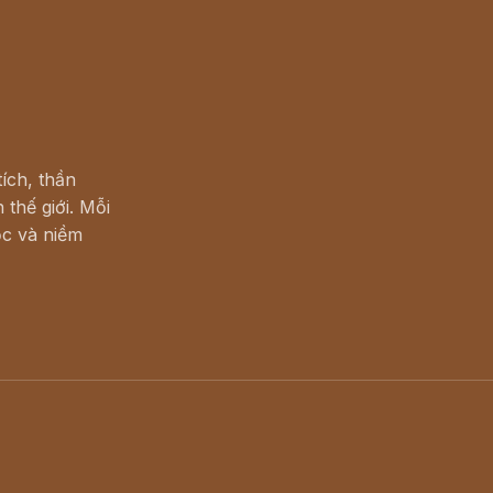
ích, thần
 thế giới. Mỗi
c và niềm