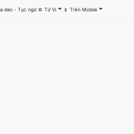
🞃
🞃
a dao - Tục ngữ
🔯
Tử Vi
📱
Trên Mobile