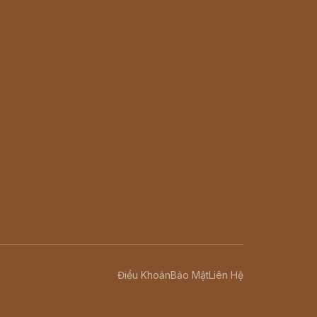
Điều Khoản
Bảo Mật
Liên Hệ