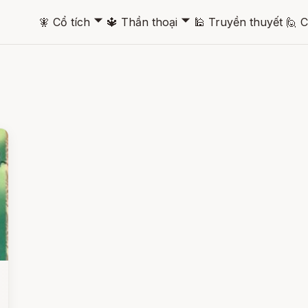
🞃
🞃
🧚
Cổ tích
🔱
Thần thoại
🕌
Truyền thuyết
🙋
C