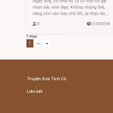
Ngày xưa, có nhà họ Lê có một cô gái
nhan sắc xinh đẹp. Không những thế,
nàng còn văn hay chữ tốt, lại thạo đủ
các nghề. Những cô gái đẹp trong vùng
ST
07/03/2018
khó có cô nào ăn đứt.
1 mục
1
⇢
⇥
Truyện Xưa Tích Cũ
Cổ tích Việt Nam
Liên kết
Lịch vạn niên
Hà Nội cũ - Món ngon Hà Nội
Truyện kiếm hiệp - Ngôn tình