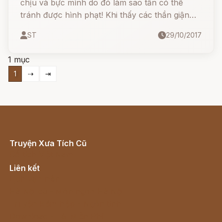
chịu và bực mình do đó làm sao tần có thể
tránh được hình phạt! Khi thấy các thần giận
dữ, y đã cao chạy xa bay lẩn trốn lên một miền
ST
29/10/2017
núi, dựng một cái lều có bốn cửa để có thể
nhìn được tứ phía. Y còn làm một cái lưới để
1 mục
bắt cá.
1
⇢
⇥
Truyện Xưa Tích Cũ
Cổ tích Việt Nam
Liên kết
Lịch vạn niên
Hà Nội cũ - Món ngon Hà Nội
Truyện kiếm hiệp - Ngôn tình
Download - Tải Miễn Phí