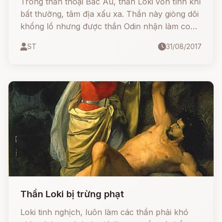
Trong thần thoại Bắc Âu, thần Loki vốn tính khí
bất thường, tâm địa xấu xa. Thần này giòng dõi
khổng lồ nhưng được thần Odin nhận làm con
nuôi và cùng sống ở Asgard trong xã hội thần
ST
31/08/2017
thánh, và lấy làm thích thú mỗi khi gây được
khó khăn, nguy hiểm cho chư thần bằng những
mưu cơ xảo quyệt của mình.
Thần Loki bị trừng phạt
Loki tinh nghịch, luôn làm các thần phải khó