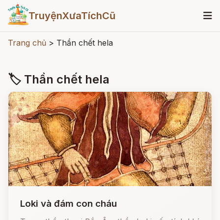
TruyệnXưaTíchCũ
Trang chủ
>
Thần chết hela
🏷 Thần chết hela
Loki và đám con cháu