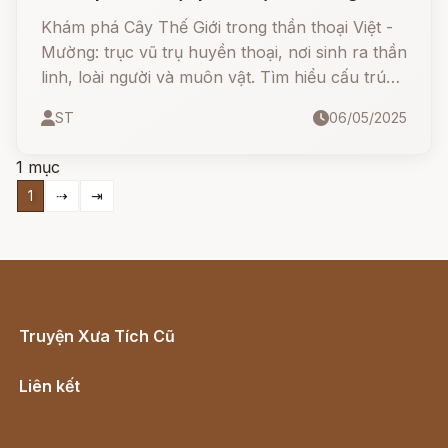
Khám phá Cây Thế Giới trong thần thoại Việt -
Mường: trục vũ trụ huyền thoại, nơi sinh ra thần
linh, loài người và muôn vật. Tìm hiểu cấu trúc
vũ trụ, sinh vật thần thoại và quan niệm nhân
ST
06/05/2025
sinh độc đáo qua bài viết chi tiết này!
1 mục
1
⇢
⇥
Truyện Xưa Tích Cũ
Cổ tích Việt Nam
Liên kết
Lịch vạn niên
Hà Nội cũ - Món ngon Hà Nội