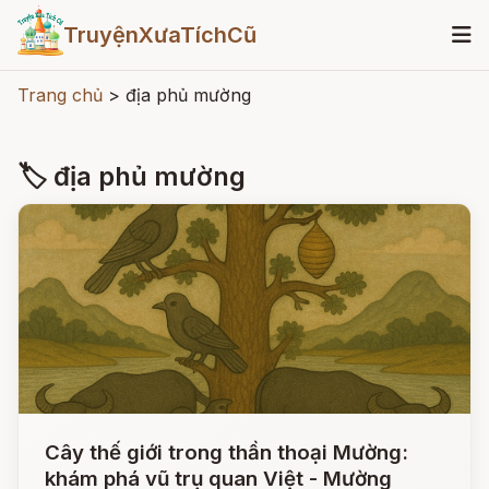
TruyệnXưaTíchCũ
Trang chủ
>
địa phủ mường
🏷 địa phủ mường
Cây thế giới trong thần thoại Mường:
khám phá vũ trụ quan Việt - Mường