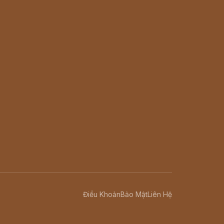
Điều Khoản
Bảo Mật
Liên Hệ