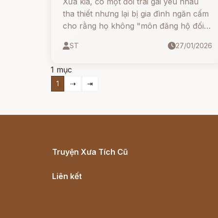
Xưa kia, có một đôi trai gái yêu nhau
tha thiết nhưng lại bị gia đình ngăn cấm
cho rằng họ không "môn đăng hộ đối".
Gia đình cô gái thì rất giàu, còn chàng
ST
27/01/2026
trai thì ngược lại, rất nghèo khó.
1 mục
1
⇢
⇥
Truyện Xưa Tích Cũ
Cổ tích Việt Nam
Liên kết
Lịch vạn niên
Hà Nội cũ - Món ngon Hà Nội
Truyện kiếm hiệp - Ngôn tình