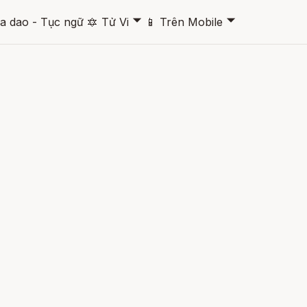
🞃
🞃
a dao - Tục ngữ
🔯
Tử Vi
📱
Trên Mobile