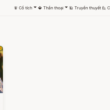
🞃
🞃
🧚
Cổ tích
🔱
Thần thoại
🕌
Truyền thuyết
🙋
C