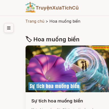
TruyệnXưaTíchCũ
Trang chủ
>
Hoa muống biển
🏷 Hoa muống biển
Sự tích hoa muống biển