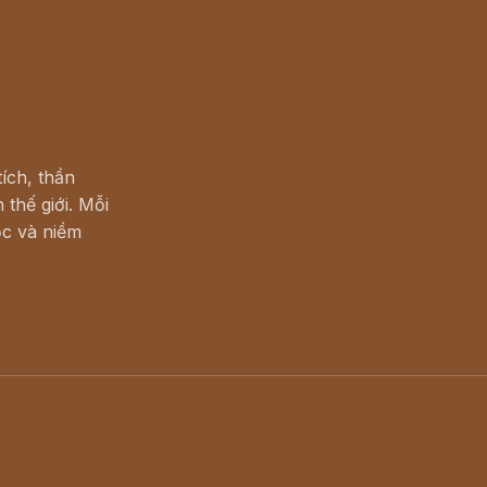
ích, thần
 thế giới. Mỗi
c và niềm