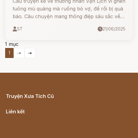
Câu truyện kể về thương nhân Vạn Lịch vì ghen
tuông mù quáng mà ruồng bỏ vợ, để rồi bị quả
báo. Câu chuyện mang thông điệp sâu sắc về
lòng vị tha, sự chuyển hóa từ đau khổ thành
ST
21/06/2025
hạnh phúc và bài học nhân quả thấm thía.
1 mục
1
⇢
⇥
Truyện Xưa Tích Cũ
Cổ tích Việt Nam
Liên kết
Lịch vạn niên
Hà Nội cũ - Món ngon Hà Nội
Truyện kiếm hiệp - Ngôn tình