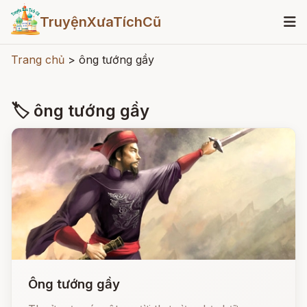
TruyệnXưaTíchCũ
Trang chủ
>
ông tướng gầy
🏷 ông tướng gầy
Ông tướng gầy