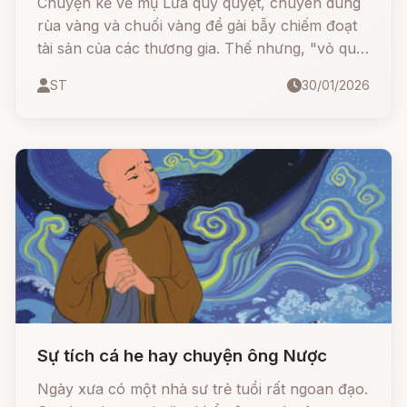
Chuyện kể về mụ Lừa quỷ quyệt, chuyên dùng
rùa vàng và chuối vàng để gài bẫy chiếm đoạt
tài sản của các thương gia. Thế nhưng, "vỏ quýt
dày có móng tay nhọn", mụ đã phải trả giá đắt
ST
30/01/2026
trước sự mưu trí của vợ một nạn nhân. Kết cục,
mụ hóa thành loài cá nược suốt đời bơi theo tàu
thuyền để nuối tiếc của cải.
Sự tích cá he hay chuyện ông Nược
Ngày xưa có một nhà sư trẻ tuổi rất ngoan đạo.