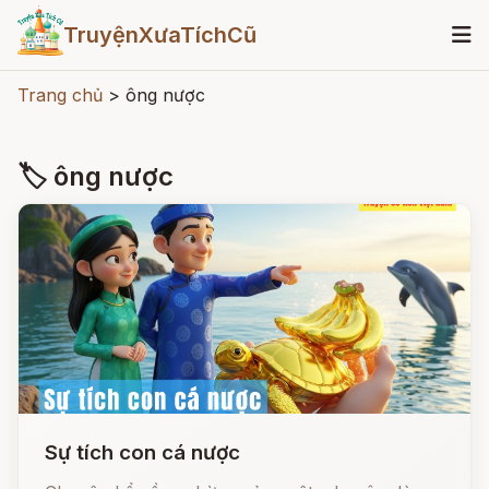
TruyệnXưaTíchCũ
Trang chủ
>
ông nược
🏷 ông nược
Sự tích con cá nược