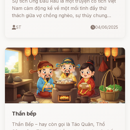
Sự tích Ông Đầu Rau là một truyện cổ tích Việt
Nam cảm động kể về một mối tình đầy thử
thách giữa vợ chồng nghèo, sự thủy chung
vượt thời gian và bi kịch khiến ba con người kết
ST
04/06/2025
thúc bằng cái chết đau thương. Nhưng chính
lòng yêu thương chân thành ấy đã cảm động
đến tận Diêm Vương, và họ được hóa thân
thành ba ông đầu rau – Táo Quân, mãi mãi ở
bên nhau trong mỗi gian bếp Việt.
Thần bếp
Thần Bếp – hay còn gọi là Táo Quân, Thổ