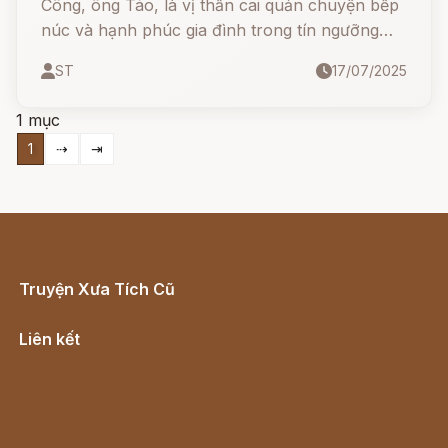
Công, ông Táo, là vị thần cai quản chuyện bếp
núc và hạnh phúc gia đình trong tín ngưỡng
dân gian Việt Nam. Mỗi năm, vào ngày 23 tháng
ST
17/07/2025
Chạp, Thần cưỡi cá chép lên trời để tâu với
Ngọc Hoàng mọi việc lớn nhỏ trong nhà.
1 mục
1
⇢
⇥
Truyện Xưa Tích Cũ
Cổ tích Việt Nam
Liên kết
Lịch vạn niên
Hà Nội cũ - Món ngon Hà Nội
Truyện kiếm hiệp - Ngôn tình
Download - Tải Miễn Phí