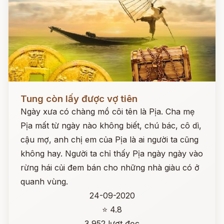
Đọc ngay
Tung còn lấy được vợ tiên
Ngày xưa có chàng mồ côi tên là Pịa. Cha mẹ
Pịa mất từ ngày nào không biết, chú bác, cô dì,
cậu mợ, anh chị em của Pịa là ai người ta cũng
không hay. Người ta chỉ thấy Pịa ngày ngày vào
rừng hái củi đem bán cho những nhà giàu có ở
quanh vùng.
24-09-2020
⭐ 4.8
3,952 lượt đọc