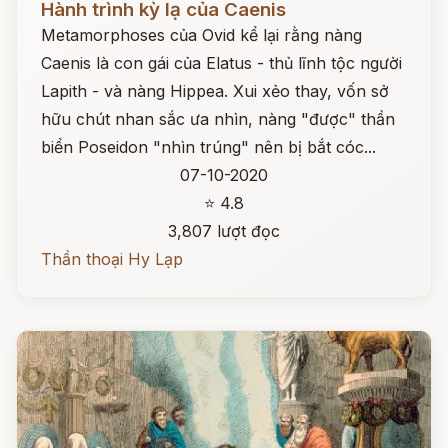
Hành trình kỳ lạ của Caenis
Metamorphoses của Ovid kể lại rằng nàng
Caenis là con gái của Elatus - thủ lĩnh tộc người
Lapith - và nàng Hippea. Xui xẻo thay, vốn sở
hữu chút nhan sắc ưa nhìn, nàng "được" thần
biển Poseidon "nhìn trúng" nên bị bắt cóc...
07-10-2020
⭐ 4.8
3,807 lượt đọc
Thần thoại Hy Lạp