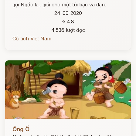
gọi Ngốc lại, giúi cho một túi bạc và dặn:
24-09-2020
⭐ 4.8
4,536 lượt đọc
Cổ tích Việt Nam
Đọc ngay
Ông Ồ