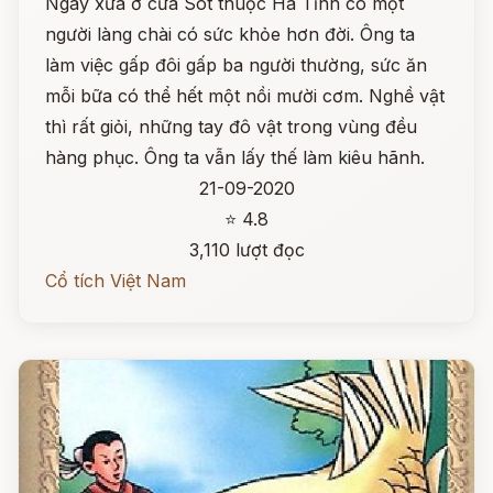
Ngày xưa ở cửa Sót thuộc Hà Tĩnh có một
người làng chài có sức khỏe hơn đời. Ông ta
làm việc gấp đôi gấp ba người thường, sức ăn
mỗi bữa có thể hết một nồi mười cơm. Nghề vật
thì rất giỏi, những tay đô vật trong vùng đều
hàng phục. Ông ta vẫn lấy thế làm kiêu hãnh.
21-09-2020
⭐ 4.8
3,110 lượt đọc
Cổ tích Việt Nam