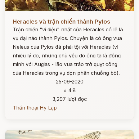
Đọc ngay
Heracles và trận chiến thành Pylos
Trận chiến "vi diệu" nhất của Heracles có lẽ là
vụ đại náo thành Pylos. Chuyện là có ông vua
Neleus của Pylos đã phải tội với Heracles (vì
nhiều lý do, nhưng chủ yếu do ông ta là đồng
minh với Augias - lão vua tráo trở quỵt công
của Heracles trong vụ dọn phân chuồng bò).
25-09-2020
⭐ 4.8
3,297 lượt đọc
Thần thoại Hy Lạp