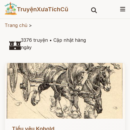
TruyệnXưaTíchCũ
Trang chủ
>
3376 truyện
•
Cập nhật hàng
🏰
ngày
Đọc ngay
Tiểu yêu Kobold