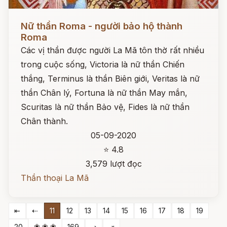
Đọc ngay
Nữ thần Roma - người bảo hộ thành
Roma
Các vị thần được người La Mã tôn thờ rất nhiều
trong cuộc sống, Victoria là nữ thần Chiến
thắng, Terminus là thần Biên giới, Veritas là nữ
thần Chân lý, Fortuna là nữ thần May mắn,
Scuritas là nữ thần Bảo vệ, Fides là nữ thần
Chân thành.
05-09-2020
⭐ 4.8
3,579 lượt đọc
Thần thoại La Mã
⇤
⇠
11
12
13
14
15
16
17
18
19
❀ ❀ ❀
20
169
⇢
⇥