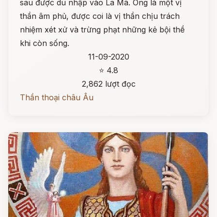
sau được du nhập vào La Mã. Ông là một vị
thần âm phủ, được coi là vị thần chịu trách
nhiệm xét xử và trừng phạt những kẻ bội thề
khi còn sống.
11-09-2020
⭐ 4.8
2,862 lượt đọc
Thần thoại châu Âu