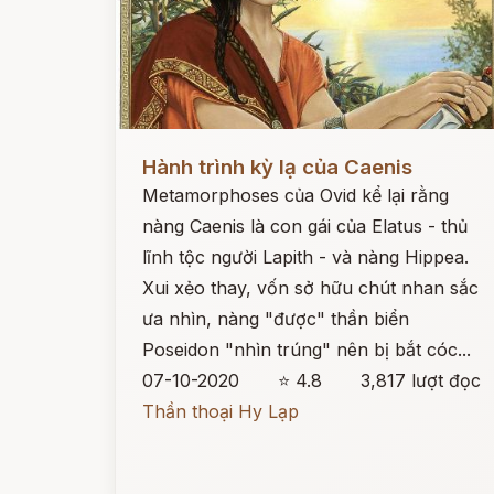
Đọc ngay
Hành trình kỳ lạ của Caenis
Metamorphoses của Ovid kể lại rằng
nàng Caenis là con gái của Elatus - thủ
lĩnh tộc người Lapith - và nàng Hippea.
Xui xẻo thay, vốn sở hữu chút nhan sắc
ưa nhìn, nàng "được" thần biển
Poseidon "nhìn trúng" nên bị bắt cóc...
07-10-2020
⭐ 4.8
3,817 lượt đọc
Thần thoại Hy Lạp