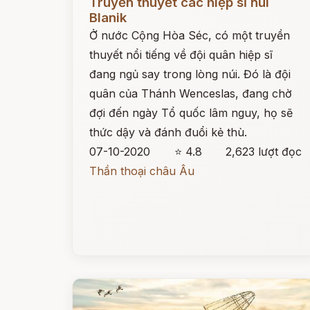
Truyền thuyết các hiệp sĩ núi
Blanik
Ở nước Cộng Hòa Séc, có một truyền
thuyết nổi tiếng về đội quân hiệp sĩ
đang ngủ say trong lòng núi. Đó là đội
quân của Thánh Wenceslas, đang chờ
đợi đến ngày Tổ quốc lâm nguy, họ sẽ
thức dậy và đánh đuổi kẻ thù.
07-10-2020
⭐ 4.8
2,623 lượt đọc
Thần thoại châu Âu