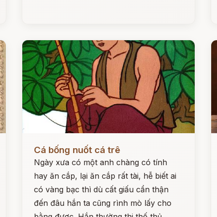
Đọc ngay
Đ
Cá bống nuốt cá trê
Ngày xưa có một anh chàng có tính
hay ăn cắp, lại ăn cắp rất tài, hễ biết ai
có vàng bạc thì dù cất giấu cẩn thận
đến đâu hắn ta cũng rình mò lấy cho
bằng được. Hắn thường thi thố thủ