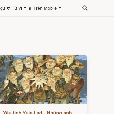
🞃
🞃
ngữ
🔯
Tử Vi
📱
Trên Mobile
ọc ngay
Yêu tinh Yule Lad - Những anh