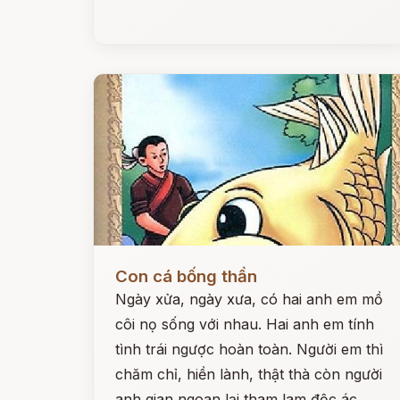
Đọc ngay
Con cá bống thần
Ngày xửa, ngày xưa, có hai anh em mồ
côi nọ sống với nhau. Hai anh em tính
tình trái ngược hoàn toàn. Người em thì
chăm chỉ, hiền lành, thật thà còn người
anh gian ngoan lại tham lam độc ác.