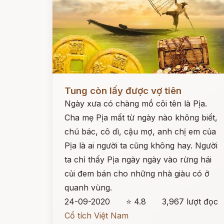
Đọc ngay
Tung còn lấy được vợ tiên
Ngày xưa có chàng mồ côi tên là Pịa.
Cha mẹ Pịa mất từ ngày nào không biết,
chú bác, cô dì, cậu mợ, anh chị em của
Pịa là ai người ta cũng không hay. Người
ta chỉ thấy Pịa ngày ngày vào rừng hái
củi đem bán cho những nhà giàu có ở
quanh vùng.
24-09-2020
⭐ 4.8
3,967 lượt đọc
Cổ tích Việt Nam