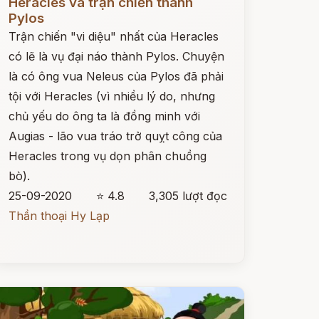
Heracles và trận chiến thành
Pylos
Trận chiến "vi diệu" nhất của Heracles
có lẽ là vụ đại náo thành Pylos. Chuyện
là có ông vua Neleus của Pylos đã phải
tội với Heracles (vì nhiều lý do, nhưng
chủ yếu do ông ta là đồng minh với
Augias - lão vua tráo trở quỵt công của
Heracles trong vụ dọn phân chuồng
bò).
25-09-2020
⭐ 4.8
3,305 lượt đọc
Thần thoại Hy Lạp