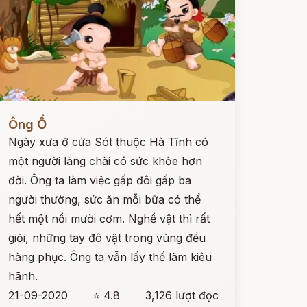
ọc ngay
Ông Ồ
Ngày xưa ở cửa Sót thuộc Hà Tĩnh có
một người làng chài có sức khỏe hơn
đời. Ông ta làm việc gấp đôi gấp ba
người thường, sức ăn mỗi bữa có thể
hết một nồi mười cơm. Nghề vật thì rất
giỏi, những tay đô vật trong vùng đều
hàng phục. Ông ta vẫn lấy thế làm kiêu
hãnh.
21-09-2020
⭐ 4.8
3,126 lượt đọc