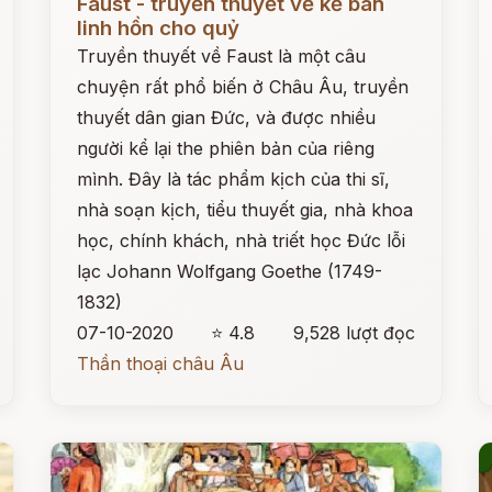
Faust - truyền thuyết về kẻ bán
linh hồn cho quỷ
Truyền thuyết về Faust là một câu
chuyện rất phổ biến ở Châu Âu, truyền
thuyết dân gian Đức, và được nhiều
người kể lại the phiên bản của riêng
mình. Đây là tác phẩm kịch của thi sĩ,
nhà soạn kịch, tiểu thuyết gia, nhà khoa
học, chính khách, nhà triết học Đức lỗi
lạc Johann Wolfgang Goethe (1749-
1832)
07-10-2020
⭐ 4.8
9,528 lượt đọc
Thần thoại châu Âu