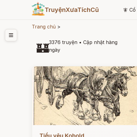
TruyệnXưaTíchCũ
🧚
Cổ 
Trang chủ
>
3376 truyện
•
Cập nhật hàng
🏰
ngày
Đọc ngay
Tiểu yêu Kobold