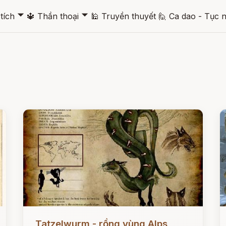
🞃
🞃
tích
🔱
Thần thoại
🕌
Truyền thuyết
🙋
Ca dao - Tục 
Đọc ngay
Đ
Tatzelwurm - rồng vùng Alps