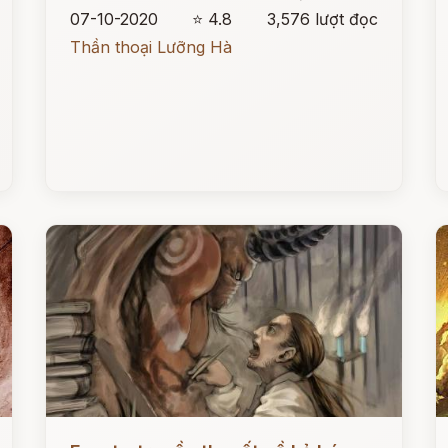
07-10-2020
⭐ 4.8
3,576 lượt đọc
Thần thoại Lưỡng Hà
Đọc ngay
Đ