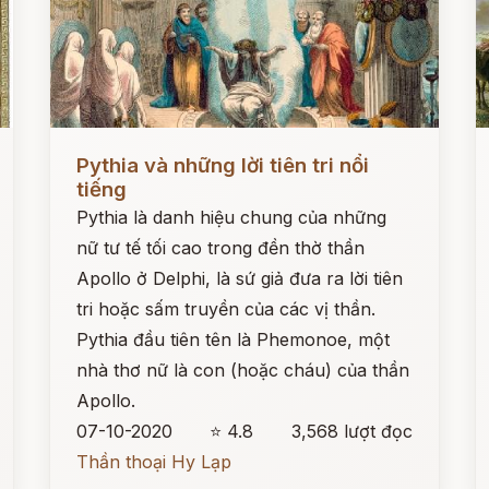
Đọc ngay
Đ
Pythia và những lời tiên tri nổi
tiếng
Pythia là danh hiệu chung của những
nữ tư tế tối cao trong đền thờ thần
Apollo ở Delphi, là sứ giả đưa ra lời tiên
tri hoặc sấm truyền của các vị thần.
Pythia đầu tiên tên là Phemonoe, một
nhà thơ nữ là con (hoặc cháu) của thần
Apollo.
07-10-2020
⭐ 4.8
3,568 lượt đọc
Thần thoại Hy Lạp