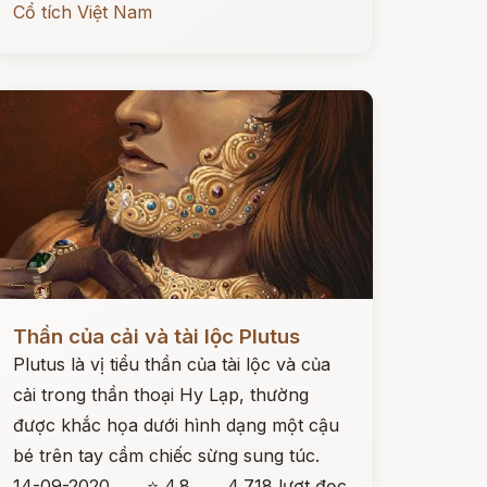
Cổ tích Việt Nam
ọc ngay
Thần của cải và tài lộc Plutus
Plutus là vị tiểu thần của tài lộc và của
cải trong thần thoại Hy Lạp, thường
được khắc họa dưới hình dạng một cậu
bé trên tay cầm chiếc sừng sung túc.
14-09-2020
⭐ 4.8
4,718 lượt đọc