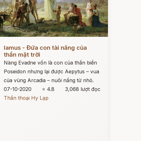
ọc ngay
Iamus - Đứa con tài năng của
thần mặt trời
Nàng Evadne vốn là con của thần biển
Poseidon nhưng lại được Aepytus – vua
của vùng Arcadia – nuôi nấng từ nhỏ.
07-10-2020
⭐ 4.8
3,068 lượt đọc
Thần thoại Hy Lạp