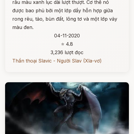
râu màu xanh lục dài lượt thượt. Cơ thể nó
được bao phủ bởi một lớp dầy hỗn hợp giữa
rong rêu, tảo, bùn đất, lông tơ và một lớp vảy
màu đen.
04-11-2020
⭐ 4.8
3,236 lượt đọc
Thần thoại Slavic - Người Slav (Xla-vơ)