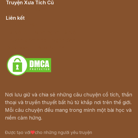
Truyện Xưa Tích Cũ
Cổ tích Việt Nam
Liên kết
Lịch vạn niên
Hà Nội cũ - Món ngon Hà Nội
Truyện kiếm hiệp - Ngôn tình
Download - Tải Miễn Phí
Nơi lưu giữ và chia sẻ những câu chuyện cổ tích, thần
thoại và truyền thuyết bất hủ từ khắp nơi trên thế giới.
Mỗi câu chuyện đều mang trong mình một bài học và
niềm cảm hứng.
Được tạo với
cho những người yêu truyện