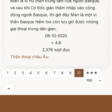
Mari là vị nữ thần trung tâm của người Basque;
và sau khi Cơ Đốc giáo thâm nhập vào cộng
đồng người Basque, thì giờ đây Mari là một vị
thần Basque hiếm hoi còn lưu giữ được những
giai thoại trong dân gian.
08-10-2020
⭐ 4.8
2,376 lượt đọc
Thần thoại châu Âu
❀ ❀ ❀
1
2
3
4
5
6
7
8
9
10
169
⇢
⇥