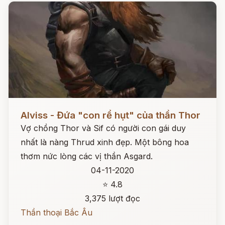
Đọc ngay
Alviss - Đứa "con rể hụt" của thần Thor
Vợ chồng Thor và Sif có người con gái duy
nhất là nàng Thrud xinh đẹp. Một bông hoa
thơm nức lòng các vị thần Asgard.
04-11-2020
⭐ 4.8
3,375 lượt đọc
Thần thoại Bắc Âu