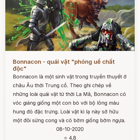
Đọc ngay
Bonnacon - quái vật "phóng uế chất
độc"
Bonnacon là một sinh vật trong truyền thuyết ở
châu Âu thời Trung cổ. Theo ghi chép về
những loài quái vật từ thời La Mã, Bonnacon có
vóc giáng giống một con bò với bộ lông màu
hung đỏ đặc trưng. Loài vật kì lạ này sở hữu
một đôi sừng cong và có bờm giống bờm ngựa.
08-10-2020
⭐ 4.8