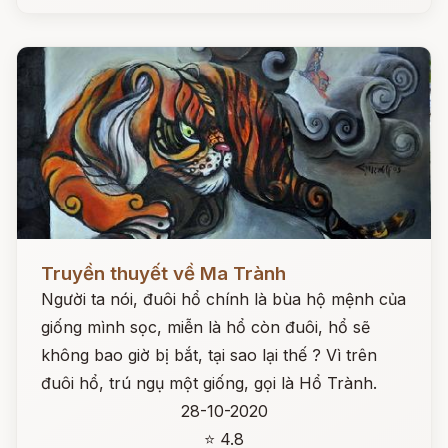
Đọc ngay
Truyền thuyết về Ma Trành
Người ta nói, đuôi hổ chính là bùa hộ mệnh của
giống mình sọc, miễn là hổ còn đuôi, hổ sẽ
không bao giờ bị bắt, tại sao lại thế ? Vì trên
đuôi hổ, trú ngụ một giống, gọi là Hổ Trành.
28-10-2020
⭐ 4.8