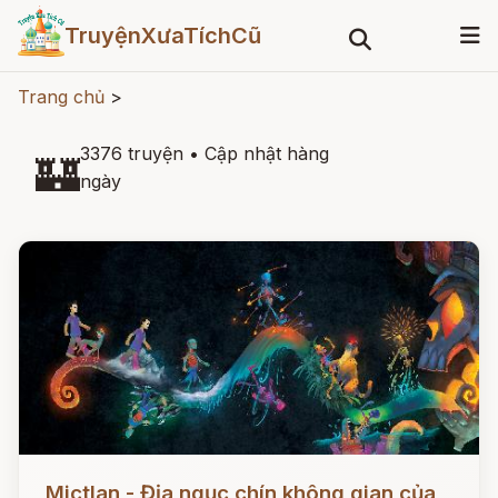
TruyệnXưaTíchCũ
Trang chủ
>
3376 truyện
•
Cập nhật hàng
🏰
ngày
Đọc ngay
Mictlan - Địa ngục chín không gian của