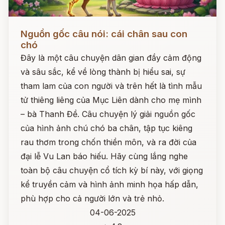
Đọc ngay
Nguồn gốc câu nói: cái chân sau con
chó
Đây là một câu chuyện dân gian đầy cảm động
và sâu sắc, kể về lòng thành bị hiểu sai, sự
tham lam của con người và trên hết là tình mẫu
tử thiêng liêng của Mục Liên dành cho mẹ mình
– bà Thanh Đề. Câu chuyện lý giải nguồn gốc
của hình ảnh chú chó ba chân, tập tục kiêng
rau thơm trong chốn thiền môn, và ra đời của
đại lễ Vu Lan báo hiếu. Hãy cùng lắng nghe
toàn bộ câu chuyện cổ tích kỳ bí này, với giọng
kể truyền cảm và hình ảnh minh họa hấp dẫn,
phù hợp cho cả người lớn và trẻ nhỏ.
04-06-2025