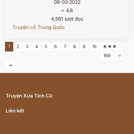
08-03-2022
⭐ 4.8
4,561 lượt đọc
Truyện cổ Trung Quốc
❀ ❀ ❀
1
2
3
4
5
6
7
8
9
10
169
⇢
⇥
Truyện Xưa Tích Cũ
Cổ tích Việt Nam
Liên kết
Lịch vạn niên
Hà Nội cũ - Món ngon Hà Nội
Truyện kiếm hiệp - Ngôn tình