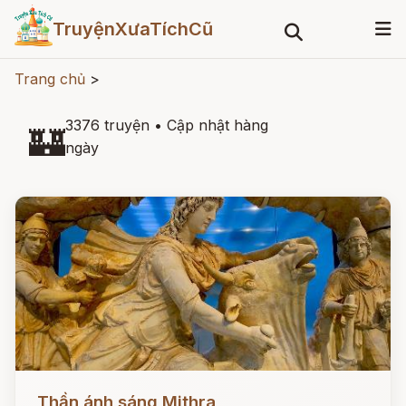
TruyệnXưaTíchCũ
Trang chủ
>
3376 truyện
•
Cập nhật hàng
🏰
ngày
Đọc ngay
Thần ánh sáng Mithra