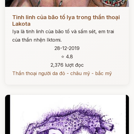
Đọc ngay
Tinh linh của bão tố Iya trong thần thoại
Lakota
Iya là tinh linh của bão tố và sấm sét, em trai
của thần nhện Iktomi.
28-12-2019
⭐ 4.8
2,376 lượt đọc
Thần thoại người da đỏ - châu mỹ - bắc mỹ