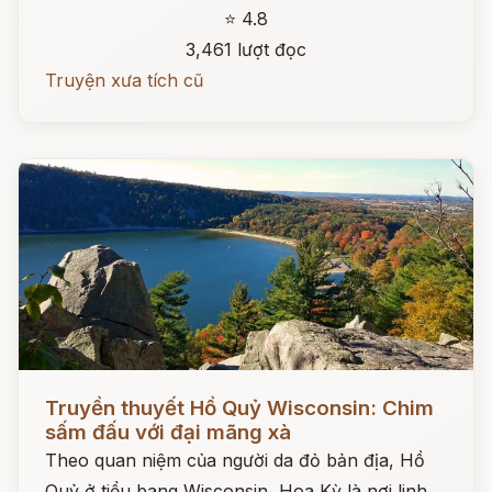
⭐ 4.8
3,461 lượt đọc
Truyện xưa tích cũ
Đọc ngay
Truyền thuyết Hồ Quỷ Wisconsin: Chim
sấm đấu với đại mãng xà
Theo quan niệm của người da đỏ bản địa, Hồ
Quỷ ở tiểu bang Wisconsin, Hoa Kỳ là nơi linh