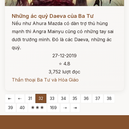
Đọc ngay
Những ác quỷ Daeva của Ba Tư
Nếu như Ahura Mazda có dàn trợ thủ hùng
mạnh thì Angra Mainyu cũng có những tay sai
dưới trướng mình. Đó là các Daeva, những ác
quỷ.
27-12-2019
⭐ 4.8
3,752 lượt đọc
Thần thoại Ba Tư và Hỏa Giáo
⇤
⇠
31
32
33
34
35
36
37
38
❀ ❀ ❀
39
40
169
⇢
⇥