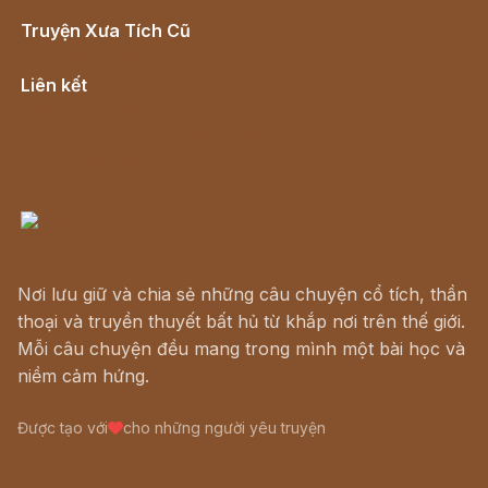
Truyện Xưa Tích Cũ
Cổ tích Việt Nam
Liên kết
Lịch vạn niên
Hà Nội cũ - Món ngon Hà Nội
Truyện kiếm hiệp - Ngôn tình
Download - Tải Miễn Phí
Nơi lưu giữ và chia sẻ những câu chuyện cổ tích, thần
thoại và truyền thuyết bất hủ từ khắp nơi trên thế giới.
Mỗi câu chuyện đều mang trong mình một bài học và
niềm cảm hứng.
Được tạo với
cho những người yêu truyện