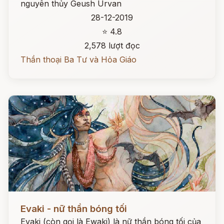
nguyên thủy Geush Urvan
28-12-2019
⭐ 4.8
2,578 lượt đọc
Thần thoại Ba Tư và Hỏa Giáo
Đọc ngay
Evaki - nữ thần bóng tối
Evaki (còn gọi là Ewaki) là nữ thần bóng tối của