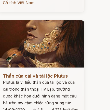
Cổ tích Việt Nam
ọc ngay
Thần của cải và tài lộc Plutus
Plutus là vị tiểu thần của tài lộc và của
cải trong thần thoại Hy Lạp, thường
được khắc họa dưới hình dạng một cậu
bé trên tay cầm chiếc sừng sung túc.
14-09-2020
⭐ 4.8
4,713 lượt đọc