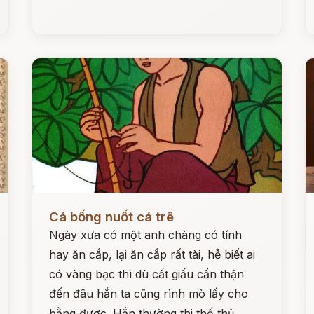
Đọc ngay
Đ
Cá bống nuốt cá trê
Ngày xưa có một anh chàng có tính
hay ăn cắp, lại ăn cắp rất tài, hễ biết ai
có vàng bạc thì dù cất giấu cẩn thận
đến đâu hắn ta cũng rình mò lấy cho
bằng được. Hắn thường thi thố thủ