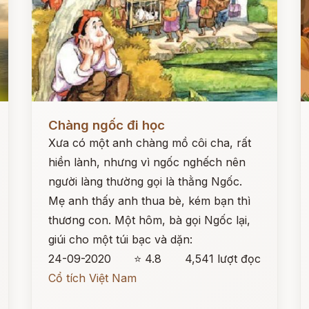
Đọc ngay
Đ
Chàng ngốc đi học
Xưa có một anh chàng mồ côi cha, rất
hiền lành, nhưng vì ngốc nghếch nên
người làng thường gọi là thằng Ngốc.
Mẹ anh thấy anh thua bè, kém bạn thì
thương con. Một hôm, bà gọi Ngốc lại,
giúi cho một túi bạc và dặn:
24-09-2020
⭐ 4.8
4,541 lượt đọc
Cổ tích Việt Nam