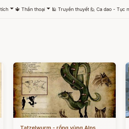
🞃
🞃
tích
🔱
Thần thoại
🕌
Truyền thuyết
🙋
Ca dao - Tục 
Đọc ngay
Đ
Tatzelwurm - rồng vùng Alps