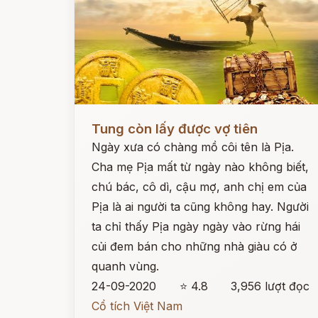
Đọc ngay
Tung còn lấy được vợ tiên
Ngày xưa có chàng mồ côi tên là Pịa.
Cha mẹ Pịa mất từ ngày nào không biết,
chú bác, cô dì, cậu mợ, anh chị em của
Pịa là ai người ta cũng không hay. Người
ta chỉ thấy Pịa ngày ngày vào rừng hái
củi đem bán cho những nhà giàu có ở
quanh vùng.
24-09-2020
⭐ 4.8
3,956 lượt đọc
Cổ tích Việt Nam