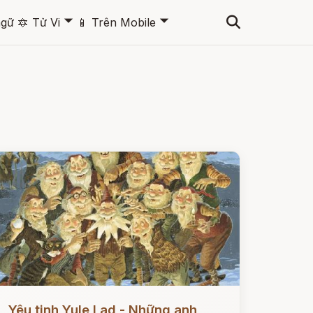
🞃
🞃
ngữ
🔯
Tử Vi
📱
Trên Mobile
ọc ngay
Yêu tinh Yule Lad - Những anh