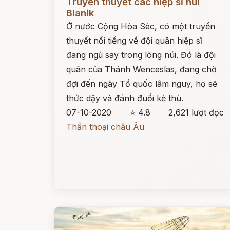
Truyền thuyết các hiệp sĩ núi
Blanik
Ở nước Cộng Hòa Séc, có một truyền
thuyết nổi tiếng về đội quân hiệp sĩ
đang ngủ say trong lòng núi. Đó là đội
quân của Thánh Wenceslas, đang chờ
đợi đến ngày Tổ quốc lâm nguy, họ sẽ
thức dậy và đánh đuổi kẻ thù.
07-10-2020
⭐ 4.8
2,621 lượt đọc
Thần thoại châu Âu