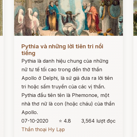
Đọc ngay
Đ
Pythia và những lời tiên tri nổi
tiếng
Pythia là danh hiệu chung của những
nữ tư tế tối cao trong đền thờ thần
Apollo ở Delphi, là sứ giả đưa ra lời tiên
tri hoặc sấm truyền của các vị thần.
Pythia đầu tiên tên là Phemonoe, một
nhà thơ nữ là con (hoặc cháu) của thần
Apollo.
07-10-2020
⭐ 4.8
3,564 lượt đọc
Thần thoại Hy Lạp