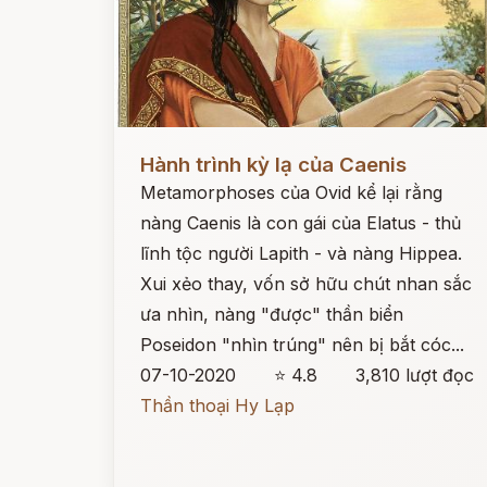
Đọc ngay
Hành trình kỳ lạ của Caenis
Metamorphoses của Ovid kể lại rằng
nàng Caenis là con gái của Elatus - thủ
lĩnh tộc người Lapith - và nàng Hippea.
Xui xẻo thay, vốn sở hữu chút nhan sắc
ưa nhìn, nàng "được" thần biển
Poseidon "nhìn trúng" nên bị bắt cóc...
07-10-2020
⭐ 4.8
3,810 lượt đọc
Thần thoại Hy Lạp