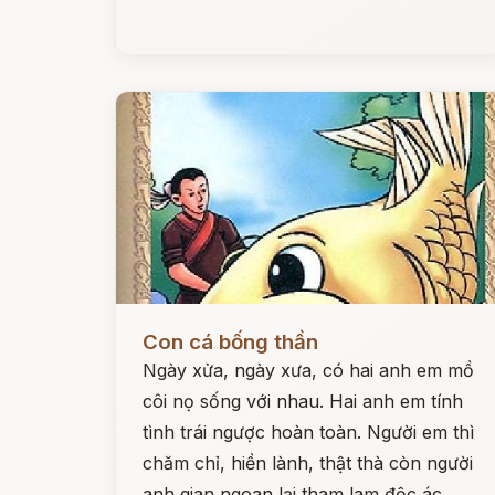
Đọc ngay
Con cá bống thần
Ngày xửa, ngày xưa, có hai anh em mồ
côi nọ sống với nhau. Hai anh em tính
tình trái ngược hoàn toàn. Người em thì
chăm chỉ, hiền lành, thật thà còn người
anh gian ngoan lại tham lam độc ác.