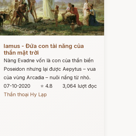
ọc ngay
Iamus - Đứa con tài năng của
thần mặt trời
Nàng Evadne vốn là con của thần biển
Poseidon nhưng lại được Aepytus – vua
của vùng Arcadia – nuôi nấng từ nhỏ.
07-10-2020
⭐ 4.8
3,064 lượt đọc
Thần thoại Hy Lạp