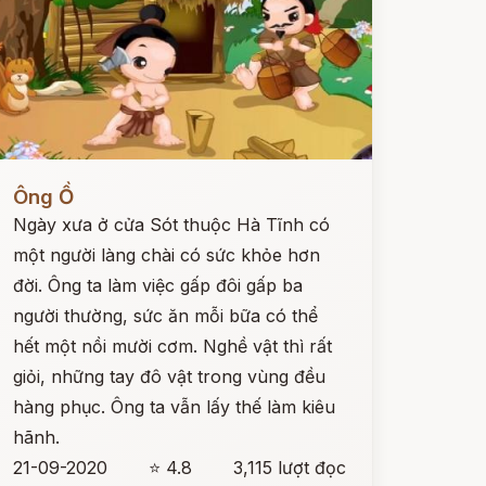
ọc ngay
Ông Ồ
Ngày xưa ở cửa Sót thuộc Hà Tĩnh có
một người làng chài có sức khỏe hơn
đời. Ông ta làm việc gấp đôi gấp ba
người thường, sức ăn mỗi bữa có thể
hết một nồi mười cơm. Nghề vật thì rất
giỏi, những tay đô vật trong vùng đều
hàng phục. Ông ta vẫn lấy thế làm kiêu
hãnh.
21-09-2020
⭐ 4.8
3,115 lượt đọc