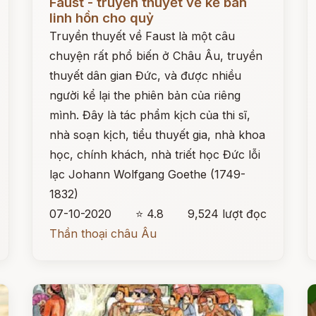
Faust - truyền thuyết về kẻ bán
linh hồn cho quỷ
Truyền thuyết về Faust là một câu
chuyện rất phổ biến ở Châu Âu, truyền
thuyết dân gian Đức, và được nhiều
người kể lại the phiên bản của riêng
mình. Đây là tác phẩm kịch của thi sĩ,
nhà soạn kịch, tiểu thuyết gia, nhà khoa
học, chính khách, nhà triết học Đức lỗi
lạc Johann Wolfgang Goethe (1749-
1832)
07-10-2020
⭐ 4.8
9,524 lượt đọc
Thần thoại châu Âu