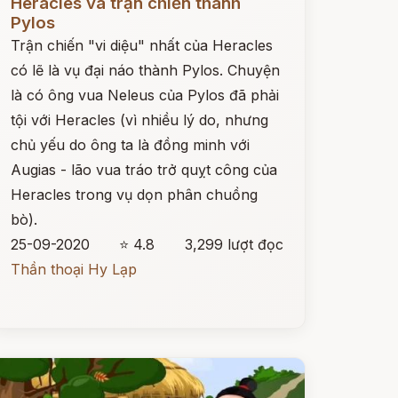
Heracles và trận chiến thành
Pylos
Trận chiến "vi diệu" nhất của Heracles
có lẽ là vụ đại náo thành Pylos. Chuyện
là có ông vua Neleus của Pylos đã phải
tội với Heracles (vì nhiều lý do, nhưng
chủ yếu do ông ta là đồng minh với
Augias - lão vua tráo trở quỵt công của
Heracles trong vụ dọn phân chuồng
bò).
25-09-2020
⭐ 4.8
3,299 lượt đọc
Thần thoại Hy Lạp