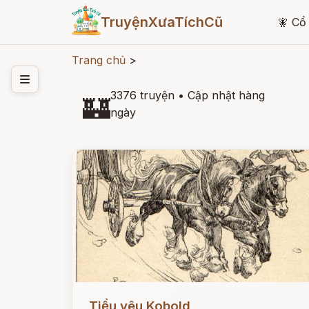
TruyệnXưaTíchCũ
🧚
Cổ 
Trang chủ
>
3376 truyện
•
Cập nhật hàng
🏰
ngày
Đọc ngay
Tiểu yêu Kobold