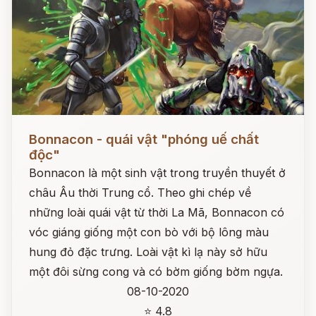
Đọc ngay
Bonnacon - quái vật "phóng uế chất
độc"
Bonnacon là một sinh vật trong truyền thuyết ở
châu Âu thời Trung cổ. Theo ghi chép về
những loài quái vật từ thời La Mã, Bonnacon có
vóc giáng giống một con bò với bộ lông màu
hung đỏ đặc trưng. Loài vật kì lạ này sở hữu
một đôi sừng cong và có bờm giống bờm ngựa.
08-10-2020
⭐ 4.8