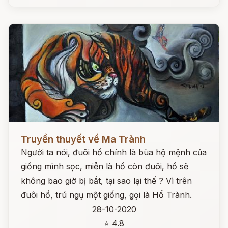
Đọc ngay
Truyền thuyết về Ma Trành
Người ta nói, đuôi hổ chính là bùa hộ mệnh của
giống mình sọc, miễn là hổ còn đuôi, hổ sẽ
không bao giờ bị bắt, tại sao lại thế ? Vì trên
đuôi hổ, trú ngụ một giống, gọi là Hổ Trành.
28-10-2020
⭐ 4.8