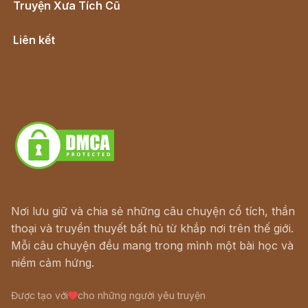
Truyện Xưa Tích Cũ
Cổ tích Việt Nam
Liên kết
Lịch vạn niên
Hà Nội cũ - Món ngon Hà Nội
Truyện kiếm hiệp - Ngôn tình
Download - Tải Miễn Phí
Nơi lưu giữ và chia sẻ những câu chuyện cổ tích, thần
thoại và truyền thuyết bất hủ từ khắp nơi trên thế giới.
Mỗi câu chuyện đều mang trong mình một bài học và
niềm cảm hứng.
Được tạo với
cho những người yêu truyện