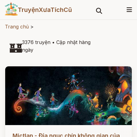
TruyệnXưaTíchCũ
Trang chủ
>
3376 truyện
•
Cập nhật hàng
🏰
ngày
Đọc ngay
Mictlan - Địa ngục chín không gian của