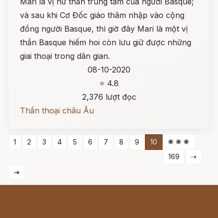
Mari là vị nữ thần trung tâm của người Basque;
và sau khi Cơ Đốc giáo thâm nhập vào cộng
đồng người Basque, thì giờ đây Mari là một vị
thần Basque hiếm hoi còn lưu giữ được những
giai thoại trong dân gian.
08-10-2020
⭐ 4.8
2,376 lượt đọc
Thần thoại châu Âu
❀ ❀ ❀
1
2
3
4
5
6
7
8
9
10
169
⇢
⇥