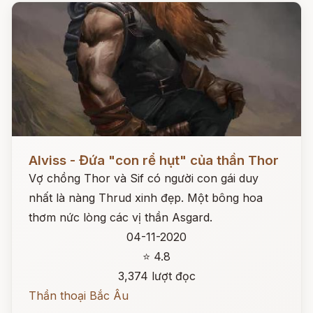
Đọc ngay
Alviss - Đứa "con rể hụt" của thần Thor
Vợ chồng Thor và Sif có người con gái duy
nhất là nàng Thrud xinh đẹp. Một bông hoa
thơm nức lòng các vị thần Asgard.
04-11-2020
⭐ 4.8
3,374 lượt đọc
Thần thoại Bắc Âu