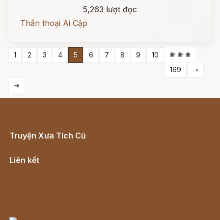
5,263 lượt đọc
Thần thoại Ai Cập
❀ ❀ ❀
1
2
3
4
5
6
7
8
9
10
169
⇢
⇥
Truyện Xưa Tích Cũ
Cổ tích Việt Nam
Liên kết
Lịch vạn niên
Hà Nội cũ - Món ngon Hà Nội
Truyện kiếm hiệp - Ngôn tình
Download - Tải Miễn Phí