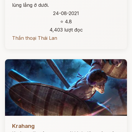
lủng lẳng ở dưới.
24-08-2021
⭐ 4.8
4,403 lượt đọc
Thần thoại Thái Lan
Đọc ngay
Krahang