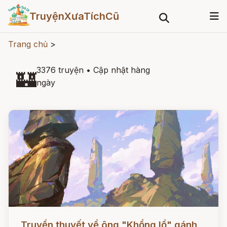
TruyệnXưaTíchCũ
Trang chủ
>
3376 truyện
•
Cập nhật hàng
🏰
ngày
Đọc ngay
Truyền thuyết về ông "Khổng lồ" gánh