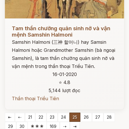
Đọc ngay
Tam thần chưởng quản sinh nở và vận
mệnh Samshin Halmoni
Samshin Halmoni (三神 할머니) hay Samsin
Halmoni hoặc Grandmother Samshin (bà ngoại
Samshin), là tam thần chưởng quản sinh nở và
vận mệnh trong thần thoại Triều Tiên.
16-01-2020
⭐ 4.8
5,144 lượt đọc
Thần thoại Triều Tiên
⇤
⇠
21
22
23
24
25
26
27
28
❀ ❀ ❀
29
30
169
⇢
⇥