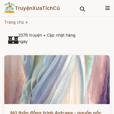
TruyệnXưaTíchCũ
Trang chủ
>
3376 truyện
•
Cập nhật hàng
🏰
ngày
Đọc ngay
Nữ thần đồng trinh Astraea - nguồn gốc