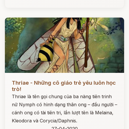
Đọc ngay
Thriae - Những cô giáo trẻ yêu luôn học
trò!
Thriae là tên gọi chung của ba nàng tiên trinh
nữ Nymph có hình dạng thân ong – đầu người –
cánh ong có tài tiên tri, lần lượt tên là Melaina,
Kleodora và Corycia/Daphnis.
27-04-2020