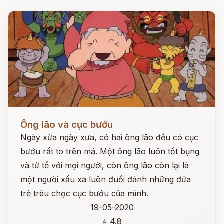
Đọc ngay
Ông lão và cục bướu
Ngày xửa ngày xưa, có hai ông lão đều có cục
bướu rất to trên má. Một ông lão luôn tốt bụng
và tử tế với mọi người, còn ông lão còn lại là
một người xấu xa luôn đuổi đánh những đứa
trẻ trêu chọc cục bướu của mình.
19-05-2020
⭐ 4.8