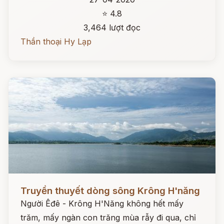
⭐ 4.8
3,464 lượt đọc
Thần thoại Hy Lạp
Đọc ngay
Truyền thuyết dòng sông Krông H'năng
Người Êđê - Krông H'Năng không hết mấy
trăm, mấy ngàn con trăng mùa rẫy đi qua, chỉ