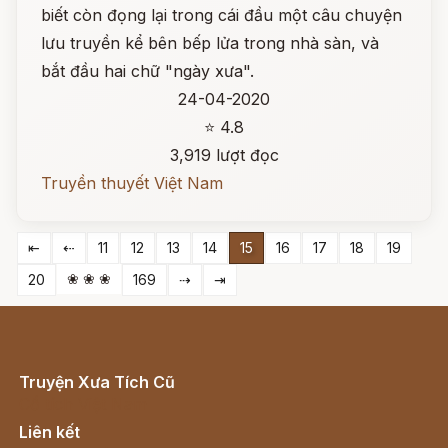
biết còn đọng lại trong cái đầu một câu chuyện
lưu truyền kể bên bếp lửa trong nhà sàn, và
bắt đầu hai chữ "ngày xưa".
24-04-2020
⭐ 4.8
3,919 lượt đọc
Truyền thuyết Việt Nam
⇤
⇠
11
12
13
14
15
16
17
18
19
❀ ❀ ❀
20
169
⇢
⇥
Truyện Xưa Tích Cũ
Cổ tích Việt Nam
Liên kết