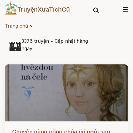
TruyệnXưaTíchCũ
Trang chủ
>
3376 truyện
•
Cập nhật hàng
🏰
ngày
Đọc ngay
Chuyện nàng công chúa có ngôi sao