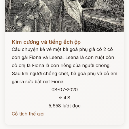
Đọc ngay
Kim cương và tiếng ếch ộp
Câu chuyện kể về một bà goá phụ già có 2 cô
con gái Fiona và Leena, Leena là con ruột còn
cô chị là Fiona là con riêng của người chồng.
Sau khi người chồng chết, bà goá phụ và cô em
gái ra sức bắt nạt Fiona.
08-07-2020
⭐ 4.8
5,658 lượt đọc
Cổ tích thế giới