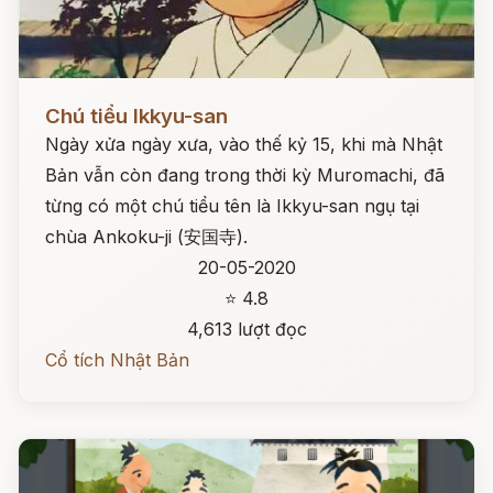
Đọc ngay
Chú tiểu Ikkyu-san
Ngày xửa ngày xưa, vào thế kỷ 15, khi mà Nhật
Bản vẫn còn đang trong thời kỳ Muromachi, đã
từng có một chú tiểu tên là Ikkyu-san ngụ tại
chùa Ankoku-ji (安国寺).
20-05-2020
⭐ 4.8
4,613 lượt đọc
Cổ tích Nhật Bản