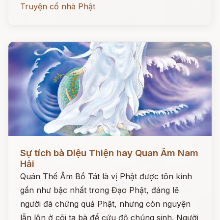
Truyện cổ nhà Phật
Đọc ngay
Sự tích bà Diệu Thiện hay Quan Âm Nam
Hải
Quán Thế Âm Bồ Tát là vị Phật được tôn kính
gần như bậc nhất trong Đạo Phật, đáng lẽ
người đã chứng quả Phật, nhưng còn nguyện
lẫn lộn ở cõi ta bà để cứu độ chúng sinh. Người