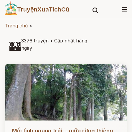
TruyệnXưaTíchCũ
Trang chủ
>
3376 truyện
•
Cập nhật hàng
🏰
ngày
Đọc ngay
Mối tình ngang trái... giữa rừng thiêng