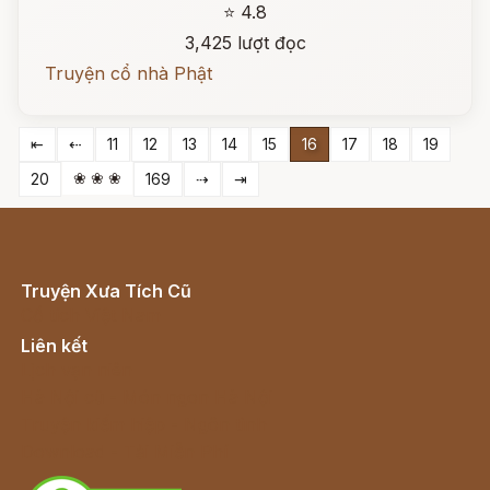
⭐ 4.8
3,425 lượt đọc
Truyện cổ nhà Phật
⇤
⇠
11
12
13
14
15
16
17
18
19
❀ ❀ ❀
20
169
⇢
⇥
Truyện Xưa Tích Cũ
Cổ tích Việt Nam
Liên kết
Lịch vạn niên
Hà Nội cũ - Món ngon Hà Nội
Truyện kiếm hiệp - Ngôn tình
Download - Tải Miễn Phí