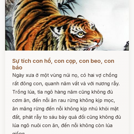
Đọc ngay
Sự tích con hổ, con cọp, con beo, con
báo
Ngày xưa ở một vùng núi nọ, có hai vợ chồng
rất đông con, quanh năm vất vả với nương rẫy.
Trồng lúa, tỉa ngô hàng năm cũng không đủ
cơm ăn, đến nỗi ăn rau rừng không kịp mọc,
ăn măng rừng đến nỗi không kịp nhú khỏi mặt
đất, phát rẫy to sáu bảy quả đồi cũng không đủ
lúa ngô nuôi con ăn, đến nỗi không còn lúa
giống.