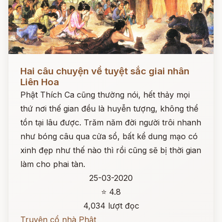
Đọc ngay
Hai câu chuyện về tuyệt sắc giai nhân
Liên Hoa
Phật Thích Ca cũng thường nói, hết thảy mọi
thứ nơi thế gian đều là huyễn tượng, không thể
tồn tại lâu được. Trăm năm đời người trôi nhanh
như bóng câu qua cửa sổ, bất kể dung mạo có
xinh đẹp như thế nào thì rồi cũng sẽ bị thời gian
làm cho phai tàn.
25-03-2020
⭐ 4.8
4,034 lượt đọc
Truyện cổ nhà Phật