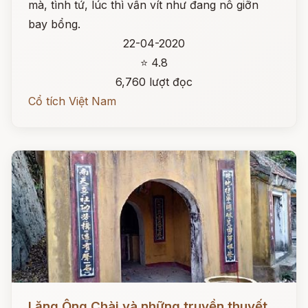
mà, tình tứ, lúc thì vấn vít như đang nô giỡn
bay bổng.
22-04-2020
⭐ 4.8
6,760 lượt đọc
Cổ tích Việt Nam
Đọc ngay
Lăng Ông Chài và những truyền thuyết