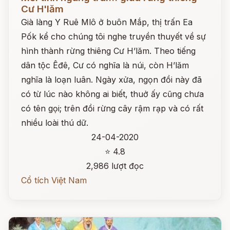
Cư H'lăm
Già làng Y Ruê Mlô ở buôn Mắp, thị trấn Ea
Pốk kể cho chúng tôi nghe truyền thuyết về sự
hình thành rừng thiêng Cư H’lăm. Theo tiếng
dân tộc Êđê, Cư có nghĩa là núi, còn H’lăm
nghĩa là loạn luân. Ngày xửa, ngọn đồi này đã
có từ lúc nào không ai biết, thuở ấy cũng chưa
có tên gọi; trên đồi rừng cây rậm rạp và có rất
nhiều loài thú dữ.
24-04-2020
⭐ 4.8
2,986 lượt đọc
Cổ tích Việt Nam