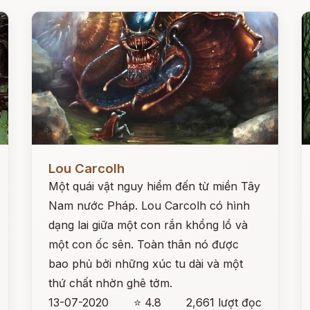
Đọc ngay
Đ
Lou Carcolh
Một quái vật nguy hiểm đến từ miền Tây
Nam nước Pháp. Lou Carcolh có hình
dạng lai giữa một con rắn khổng lồ và
một con ốc sên. Toàn thân nó được
bao phủ bởi những xúc tu dài và một
thứ chất nhờn ghê tởm.
13-07-2020
⭐ 4.8
2,661 lượt đọc