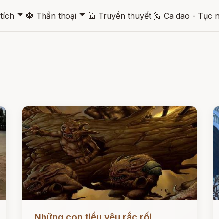
🞃
🞃
tích
🔱
Thần thoại
🕌
Truyền thuyết
🙋
Ca dao - Tục 
Đọc ngay
Đ
Những con tiểu yêu rắc rối