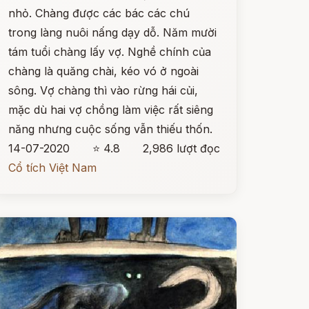
nhỏ. Chàng được các bác các chú
trong làng nuôi nấng dạy dỗ. Năm mười
tám tuổi chàng lấy vợ. Nghề chính của
chàng là quăng chài, kéo vó ở ngoài
sông. Vợ chàng thì vào rừng hái củi,
mặc dù hai vợ chồng làm việc rất siêng
năng nhưng cuộc sống vẫn thiếu thốn.
14-07-2020
⭐ 4.8
2,986 lượt đọc
Cổ tích Việt Nam