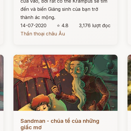
cửa vào, bởi rất có thể Krampus sẽ tìm
đến và biến Giáng sinh của bạn trở
thành ác mộng.
14-07-2020
⭐ 4.8
3,176 lượt đọc
Thần thoại châu Âu
Đọc ngay
Đ
Sandman - chúa tể của những
giấc mơ