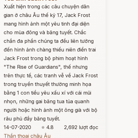
Xuất hiện trong các câu chuyện dân
gian ở châu Âu thế kỷ 17, Jack Frost
mang hình ảnh một yêu tinh đại diện
cho mùa đông và băng tuyết. Chắc
chắn đa phần chúng ta đều liên tưởng
đến hình ảnh chàng thiếu niên điển trai
Jack Frost trong bộ phim hoạt hình
"The Rise of Guardians", thế nhưng
trên thực tế, các tranh vễ về Jack Frost
trong truyền thuyết thường minh họa
bằng 1 con tiểu yêu xấu xí với cái mũi
nhọn, những gai băng tua tủa quanh
người hoặc hình ảnh một ông già với bộ
râu phủ đầy băng tuyết.
14-07-2020
⭐ 4.8
2,692 lượt đọc
Thần thoại châu Âu