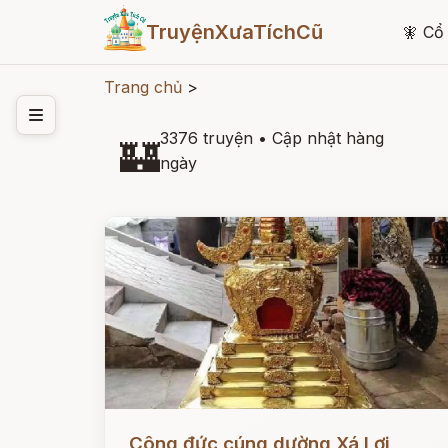
TruyệnXưaTíchCũ
🧚
Cổ 
Trang chủ
>
3376 truyện
•
Cập nhật hàng
🏰
ngày
Đọc ngay
Công đức cúng dường Xá Lợi