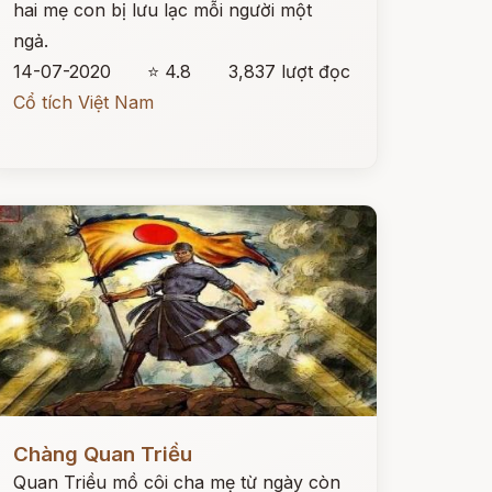
hai mẹ con bị lưu lạc mỗi người một
ngả.
14-07-2020
⭐ 4.8
3,837 lượt đọc
Cổ tích Việt Nam
ọc ngay
Chàng Quan Triều
Quan Triều mồ côi cha mẹ từ ngày còn