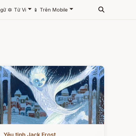
🞃
🞃
ngữ
🔯
Tử Vi
📱
Trên Mobile
ọc ngay
Yêu tinh Jack Frost