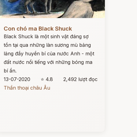
ọc ngay
Con chó ma Black Shuck
Black Shuck là một sinh vật đáng sợ
tồn tại qua những làn sương mù bảng
lảng đầy huyền bí của nước Anh - một
đất nước nổi tiếng với những bóng ma
bí ẩn.
13-07-2020
⭐ 4.8
2,492 lượt đọc
Thần thoại châu Âu