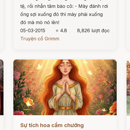
tệ, rồi nhẫn tâm bảo cô: - Mày đánh rơi
ống sợi xuống đó thì mày phải xuống
đó mà mò nó lên!
05-03-2015
⭐ 4.8
8,826 lượt đọc
Truyện cổ Grimm
Đọc ngay
Đ
Sự tích hoa cẩm chướng