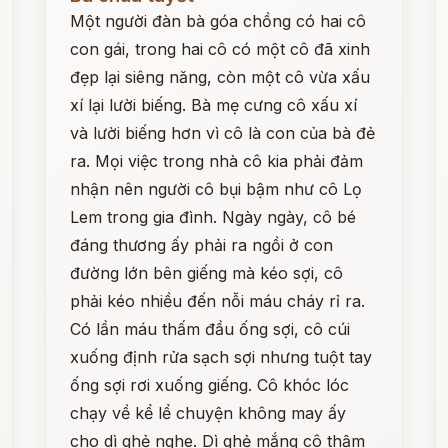
Một người đàn bà góa chồng có hai cô
con gái, trong hai cô có một cô đã xinh
đẹp lại siêng năng, còn một cô vừa xấu
xí lại lười biếng. Bà mẹ cưng cô xấu xí
và lười biếng hơn vì cô là con của bà đẻ
ra. Mọi việc trong nhà cô kia phải đảm
nhận nên người cô bụi bậm như cô Lọ
Lem trong gia đình. Ngày ngày, cô bé
đáng thương ấy phải ra ngồi ở con
đường lớn bên giếng mà kéo sợi, cô
phải kéo nhiều đến nỗi máu cháy rỉ ra.
Có lần máu thấm đầu ống sợi, cô cúi
xuống định rửa sạch sợi nhưng tuột tay
ống sợi rơi xuống giếng. Cô khóc lóc
chạy về kể lể chuyện không may ấy
cho dì ghẻ nghe. Dì ghẻ mắng cô thậm