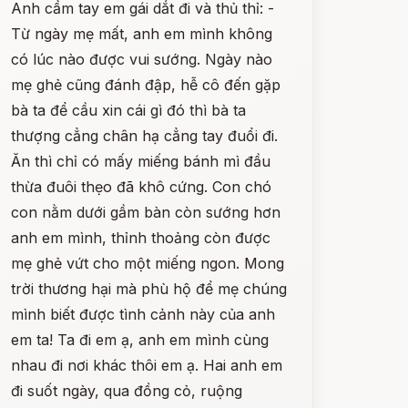
Anh cầm tay em gái dắt đi và thủ thỉ: -
Từ ngày mẹ mất, anh em mình không
có lúc nào được vui sướng. Ngày nào
mẹ ghẻ cũng đánh đập, hễ cô đến gặp
bà ta để cầu xin cái gì đó thì bà ta
thượng cẳng chân hạ cẳng tay đuổi đi.
Ăn thì chỉ có mấy miếng bánh mì đầu
thừa đuôi thẹo đã khô cứng. Con chó
con nằm dưới gầm bàn còn sướng hơn
anh em mình, thỉnh thoảng còn được
mẹ ghẻ vứt cho một miếng ngon. Mong
trời thương hại mà phù hộ để mẹ chúng
mình biết được tình cảnh này của anh
em ta! Ta đi em ạ, anh em mình cùng
nhau đi nơi khác thôi em ạ. Hai anh em
đi suốt ngày, qua đồng cỏ, ruộng