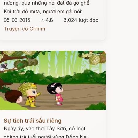
nương, qua những nơi đất đá gồ ghề.
Khi trời đổ mưa, người em gái nói:
05-03-2015
⭐ 4.8
8,024 lượt đọc
Truyện cổ Grimm
ọc ngay
Sự tích trái sầu riêng
Ngày ấy, vào thời Tây Sơn, có một
chàng trẻ tuổi người vùng Đồng Nai.