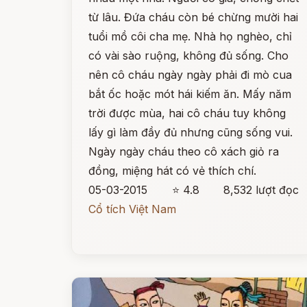
từ lâu. Đứa cháu còn bé chừng mười hai
tuổi mồ côi cha mẹ. Nhà họ nghèo, chỉ
có vài sào ruộng, không đủ sống. Cho
nên cô cháu ngày ngày phải đi mò cua
bắt ốc hoặc mót hái kiếm ăn. Mấy năm
trời được mùa, hai cô cháu tuy không
lấy gì làm đầy đủ nhưng cũng sống vui.
Ngày ngày cháu theo cô xách giỏ ra
đồng, miệng hát có vẻ thích chí.
05-03-2015
⭐ 4.8
8,532 lượt đọc
Cổ tích Việt Nam