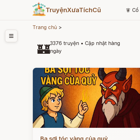
TruyệnXưaTíchCũ
🧚
Cổ 
Trang chủ
>
3376 truyện
•
Cập nhật hàng
🏰
ngày
Đọc ngay
Ba sợi tóc vàng của quỷ