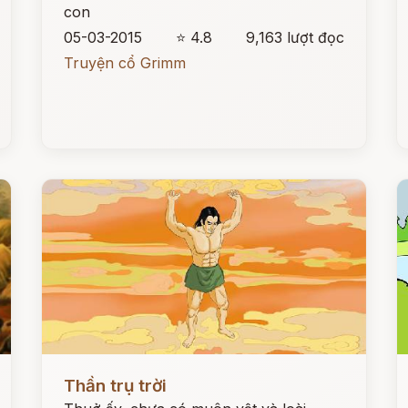
con
05-03-2015
⭐ 4.8
9,163 lượt đọc
Truyện cổ Grimm
Đọc ngay
Đ
Thần trụ trời