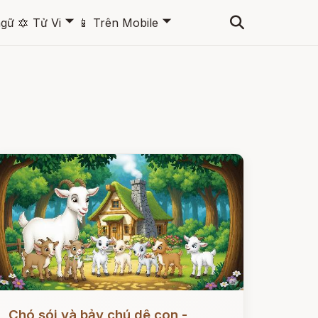
🞃
🞃
ngữ
🔯
Tử Vi
📱
Trên Mobile
ọc ngay
Chó sói và bảy chú dê con -