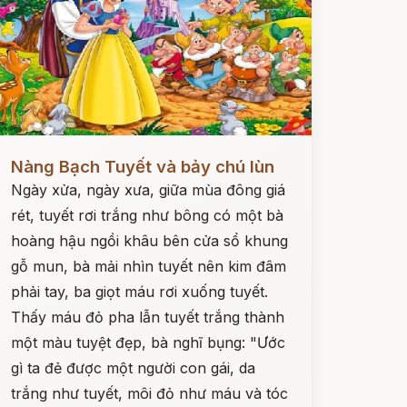
ọc ngay
Nàng Bạch Tuyết và bảy chú lùn
Ngày xửa, ngày xưa, giữa mùa đông giá
rét, tuyết rơi trắng như bông có một bà
hoàng hậu ngồi khâu bên cửa sổ khung
gỗ mun, bà mải nhìn tuyết nên kim đâm
phải tay, ba giọt máu rơi xuống tuyết.
Thấy máu đỏ pha lẫn tuyết trắng thành
một màu tuyệt đẹp, bà nghĩ bụng: "Ước
gì ta đẻ được một người con gái, da
trắng như tuyết, môi đỏ như máu và tóc