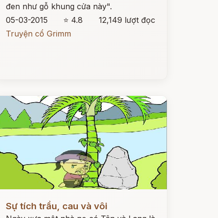
đen như gỗ khung cửa này".
05-03-2015
⭐ 4.8
12,149 lượt đọc
Truyện cổ Grimm
ọc ngay
Sự tích trầu, cau và vôi