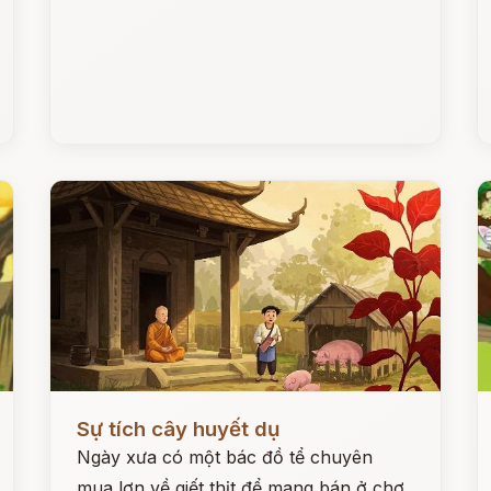
Đọc ngay
Đ
Sự tích cây huyết dụ
Ngày xưa có một bác đồ tể chuyên
mua lợn về giết thịt để mang bán ở chợ.