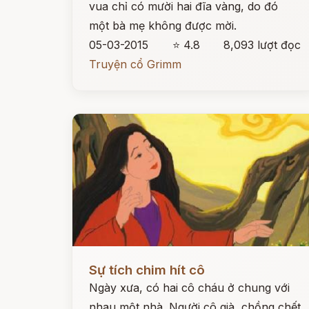
vua chỉ có mười hai đĩa vàng, do đó
một bà mẹ không được mời.
05-03-2015
⭐ 4.8
8,093 lượt đọc
Truyện cổ Grimm
Đọc ngay
Sự tích chim hít cô
Ngày xưa, có hai cô cháu ở chung với
nhau một nhà. Người cô già, chồng chết