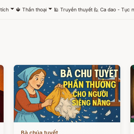
🞃
🞃
tích
🔱
Thần thoại
🕌
Truyền thuyết
🙋
Ca dao - Tục 
Đọc ngay
Đ
Bà chúa tuyết