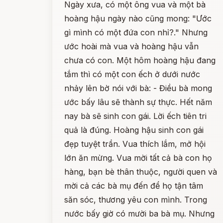
Ngày xưa, có một ông vua và một bà
hoàng hậu ngày nào cũng mong: "Ước
gì mình có một đứa con nhỉ?." Nhưng
ước hoài mà vua và hoàng hậu vẫn
chưa có con. Một hôm hoàng hậu đang
tắm thì có một con ếch ở dưới nước
nhảy lên bờ nói với bà: - Điều bà mong
ước bấy lâu sẽ thành sự thực. Hết năm
nay bà sẽ sinh con gái. Lời ếch tiên tri
quả là đúng. Hoàng hậu sinh con gái
đẹp tuyệt trần. Vua thích lắm, mở hội
lớn ăn mừng. Vua mời tất cả bà con họ
hàng, bạn bè thân thuộc, người quen và
mời cả các bà mụ đến để họ tận tâm
săn sóc, thương yêu con mình. Trong
nước bấy giờ có mười ba bà mụ. Nhưng