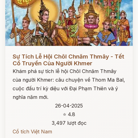
Đọc ngay
Sự Tích Lễ Hội Chôl Chnăm Thmây - Tết
Cổ Truyền Của Người Khmer
Khám phá sự tích lễ hội Chôl Chnăm Thmây
của người Khmer: câu chuyện về Thom Ma Bal,
cuộc đấu trí kỳ diệu với Đại Phạm Thiên và ý
nghĩa năm mới.
26-04-2025
⭐ 4.8
3,497 lượt đọc
Cổ tích Việt Nam