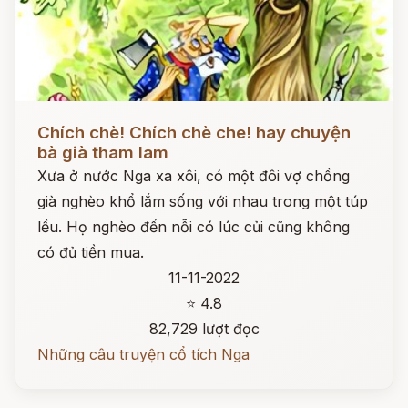
Đọc ngay
Chích chè! Chích chè che! hay chuyện
bà già tham lam
Xưa ở nước Nga xa xôi, có một đôi vợ chồng
già nghèo khổ lắm sống với nhau trong một túp
lều. Họ nghèo đến nỗi có lúc củi cũng không
có đủ tiền mua.
11-11-2022
⭐ 4.8
82,729 lượt đọc
Những câu truyện cổ tích Nga