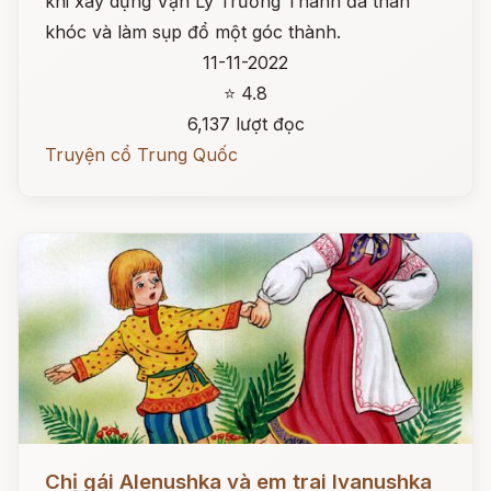
khi xây dựng Vạn Lý Trường Thành đã than
khóc và làm sụp đổ một góc thành.
11-11-2022
⭐ 4.8
6,137 lượt đọc
Truyện cổ Trung Quốc
Đọc ngay
Chị gái Alenushka và em trai Ivanushka