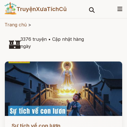
TruyệnXưaTíchCũ
Trang chủ
>
3376 truyện
•
Cập nhật hàng
🏰
ngày
Đọc ngay
Sự tích về con lươn