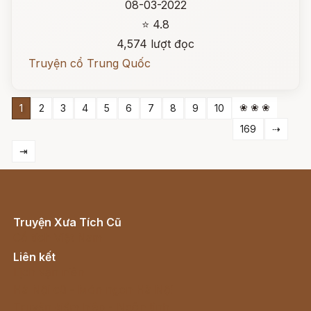
08-03-2022
⭐ 4.8
4,574 lượt đọc
Truyện cổ Trung Quốc
❀ ❀ ❀
1
2
3
4
5
6
7
8
9
10
169
⇢
⇥
Truyện Xưa Tích Cũ
Cổ tích Việt Nam
Liên kết
Lịch vạn niên
Hà Nội cũ - Món ngon Hà Nội
Truyện kiếm hiệp - Ngôn tình