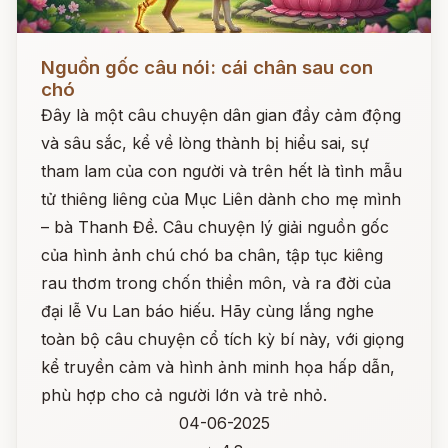
Đọc ngay
Nguồn gốc câu nói: cái chân sau con
chó
Đây là một câu chuyện dân gian đầy cảm động
và sâu sắc, kể về lòng thành bị hiểu sai, sự
tham lam của con người và trên hết là tình mẫu
tử thiêng liêng của Mục Liên dành cho mẹ mình
– bà Thanh Đề. Câu chuyện lý giải nguồn gốc
của hình ảnh chú chó ba chân, tập tục kiêng
rau thơm trong chốn thiền môn, và ra đời của
đại lễ Vu Lan báo hiếu. Hãy cùng lắng nghe
toàn bộ câu chuyện cổ tích kỳ bí này, với giọng
kể truyền cảm và hình ảnh minh họa hấp dẫn,
phù hợp cho cả người lớn và trẻ nhỏ.
04-06-2025