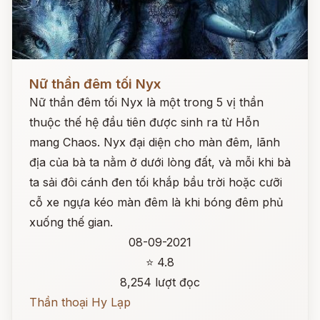
Đọc ngay
Nữ thần đêm tối Nyx
Nữ thần đêm tối Nyx là một trong 5 vị thần
thuộc thế hệ đầu tiên được sinh ra từ Hỗn
mang Chaos. Nyx đại diện cho màn đêm, lãnh
địa của bà ta nằm ở dưới lòng đất, và mỗi khi bà
ta sải đôi cánh đen tối khắp bầu trời hoặc cưỡi
cỗ xe ngựa kéo màn đêm là khi bóng đêm phủ
xuống thế gian.
08-09-2021
⭐ 4.8
8,254 lượt đọc
Thần thoại Hy Lạp