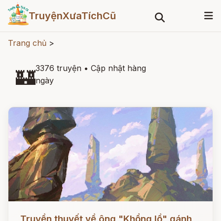
TruyệnXưaTíchCũ
Trang chủ
>
3376 truyện
•
Cập nhật hàng
🏰
ngày
Đọc ngay
Truyền thuyết về ông "Khổng lồ" gánh