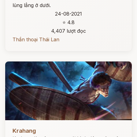
lủng lẳng ở dưới.
24-08-2021
⭐ 4.8
4,407 lượt đọc
Thần thoại Thái Lan
Đọc ngay
Krahang