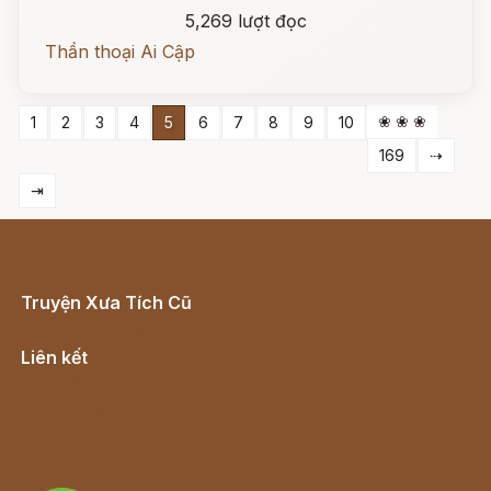
5,269 lượt đọc
Thần thoại Ai Cập
❀ ❀ ❀
1
2
3
4
5
6
7
8
9
10
169
⇢
⇥
Truyện Xưa Tích Cũ
Cổ tích Việt Nam
Liên kết
Lịch vạn niên
Hà Nội cũ - Món ngon Hà Nội
Truyện kiếm hiệp - Ngôn tình
Download - Tải Miễn Phí