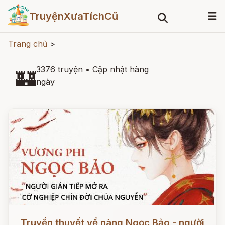
TruyệnXưaTíchCũ
Trang chủ
>
3376 truyện
•
Cập nhật hàng
🏰
ngày
Đọc ngay
Truyền thuyết về nàng Ngọc Bảo - người