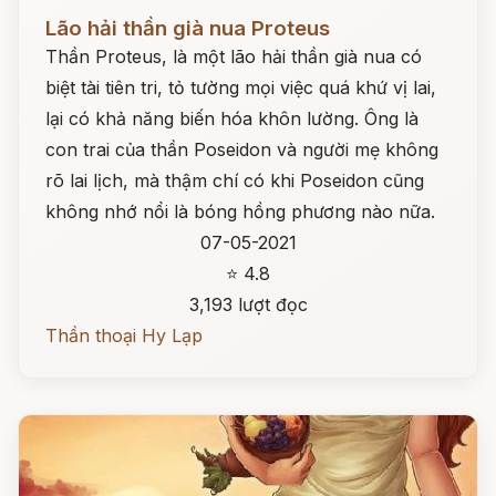
Đọc ngay
Lão hải thần già nua Proteus
Thần Proteus, là một lão hải thần già nua có
biệt tài tiên tri, tỏ tường mọi việc quá khứ vị lai,
lại có khả năng biến hóa khôn lường. Ông là
con trai của thần Poseidon và người mẹ không
rõ lai lịch, mà thậm chí có khi Poseidon cũng
không nhớ nổi là bóng hồng phương nào nữa.
07-05-2021
⭐ 4.8
3,193 lượt đọc
Thần thoại Hy Lạp