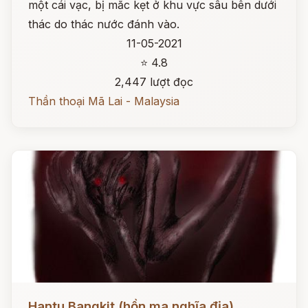
một cái vạc, bị mắc kẹt ở khu vực sâu bên dưới
thác do thác nước đánh vào.
11-05-2021
⭐ 4.8
2,447 lượt đọc
Thần thoại Mã Lai - Malaysia
Đọc ngay
Hantu Bangkit (hồn ma nghĩa địa)