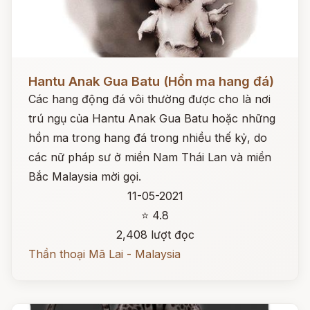
Đọc ngay
Hantu Anak Gua Batu (Hồn ma hang đá)
Các hang động đá vôi thường được cho là nơi
trú ngụ của Hantu Anak Gua Batu hoặc những
hồn ma trong hang đá trong nhiều thế kỷ, do
các nữ pháp sư ở miền Nam Thái Lan và miền
Bắc Malaysia mời gọi.
11-05-2021
⭐ 4.8
2,408 lượt đọc
Thần thoại Mã Lai - Malaysia