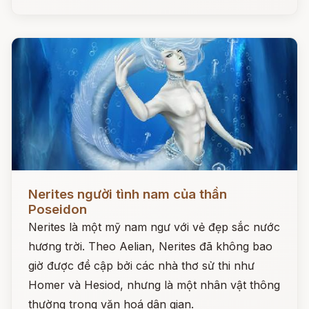
Đọc ngay
Nerites người tình nam của thần
Poseidon
Nerites là một mỹ nam ngư với vẻ đẹp sắc nước
hương trời. Theo Aelian, Nerites đã không bao
giờ được đề cập bởi các nhà thơ sử thi như
Homer và Hesiod, nhưng là một nhân vật thông
thường trong văn hoá dân gian.