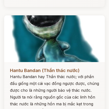
Đọc ngay
Hantu Bandan (Thần thác nước)
Hantu Bandan hay Thần thác nước; với phần
đầu giống một cái vạc đồng ngược được, chúng
được cho là những người bảo vệ thác nước.
Người ta nói rằng nguồn gốc của các linh hồn
thác nước là những hồn ma bị mắc kẹt trong