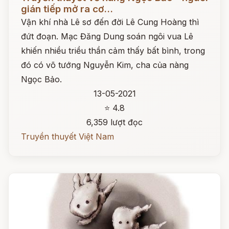
gián tiếp mở ra cơ...
Vận khí nhà Lê sơ đến đời Lê Cung Hoàng thì
đứt đoạn. Mạc Đăng Dung soán ngôi vua Lê
khiến nhiều triều thần cảm thấy bất bình, trong
đó có võ tướng Nguyễn Kim, cha của nàng
Ngọc Bảo.
13-05-2021
⭐ 4.8
6,359 lượt đọc
Truyền thuyết Việt Nam