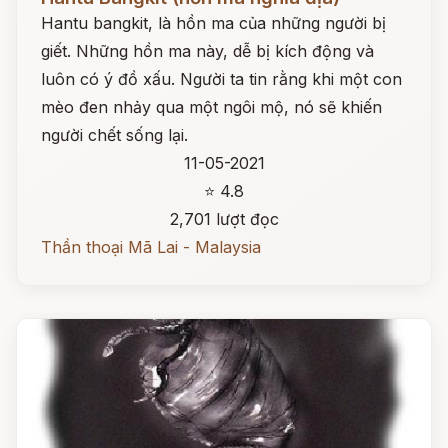
Hantu bangkit, là hồn ma của những người bị
giết. Những hồn ma này, dễ bị kích động và
luôn có ý đồ xấu. Người ta tin rằng khi một con
mèo đen nhảy qua một ngôi mộ, nó sẽ khiến
người chết sống lại.
11-05-2021
⭐ 4.8
2,701 lượt đọc
Thần thoại Mã Lai - Malaysia