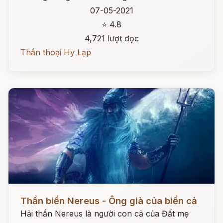
07-05-2021
⭐ 4.8
4,721 lượt đọc
Thần thoại Hy Lạp
Đọc ngay
Thần biển Nereus - Ông già của biển cả
Hải thần Nereus là người con cả của Đất mẹ