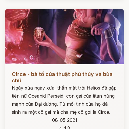
Đọc ngay
Circe - bà tổ của thuật phù thủy và bùa
chú
Ngày xửa ngày xưa, thần mặt trời Helios đã gặp
tiên nữ Oceanid Perseid, con gái của titan hùng
mạnh của Đại dương. Từ mối tình của họ đã
sinh ra một cô gái mà cha mẹ cô gọi là Circe.
08-05-2021
⭐ 4.8