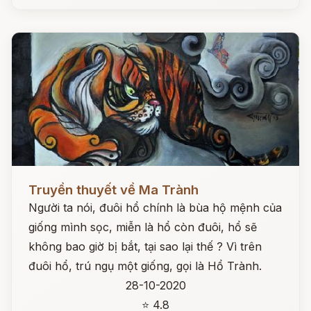
Đọc ngay
Truyền thuyết về Ma Trành
Người ta nói, đuôi hổ chính là bùa hộ mệnh của
giống mình sọc, miễn là hổ còn đuôi, hổ sẽ
không bao giờ bị bắt, tại sao lại thế ? Vì trên
đuôi hổ, trú ngụ một giống, gọi là Hổ Trành.
28-10-2020
⭐ 4.8