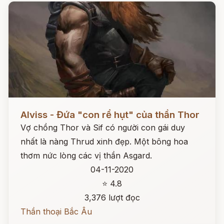
Đọc ngay
Alviss - Đứa "con rể hụt" của thần Thor
Vợ chồng Thor và Sif có người con gái duy
nhất là nàng Thrud xinh đẹp. Một bông hoa
thơm nức lòng các vị thần Asgard.
04-11-2020
⭐ 4.8
3,376 lượt đọc
Thần thoại Bắc Âu