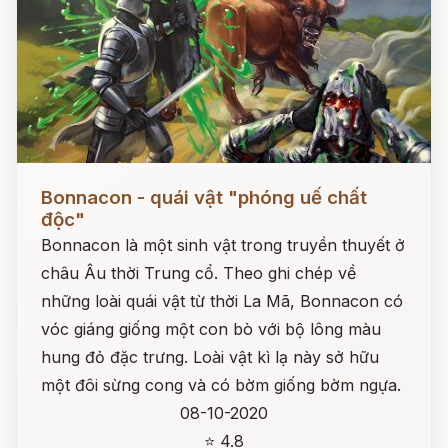
Đọc ngay
Bonnacon - quái vật "phóng uế chất
độc"
Bonnacon là một sinh vật trong truyền thuyết ở
châu Âu thời Trung cổ. Theo ghi chép về
những loài quái vật từ thời La Mã, Bonnacon có
vóc giáng giống một con bò với bộ lông màu
hung đỏ đặc trưng. Loài vật kì lạ này sở hữu
một đôi sừng cong và có bờm giống bờm ngựa.
08-10-2020
⭐ 4.8