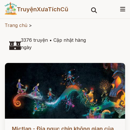
TruyệnXưaTíchCũ
Trang chủ
>
3376 truyện
•
Cập nhật hàng
🏰
ngày
Đọc ngay
Mictlan - Địa ngục chín không gian của