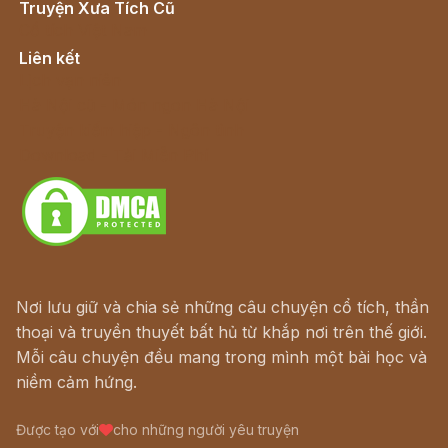
Truyện Xưa Tích Cũ
Cổ tích Việt Nam
Liên kết
Lịch vạn niên
Hà Nội cũ - Món ngon Hà Nội
Truyện kiếm hiệp - Ngôn tình
Download - Tải Miễn Phí
Nơi lưu giữ và chia sẻ những câu chuyện cổ tích, thần
thoại và truyền thuyết bất hủ từ khắp nơi trên thế giới.
Mỗi câu chuyện đều mang trong mình một bài học và
niềm cảm hứng.
Được tạo với
cho những người yêu truyện