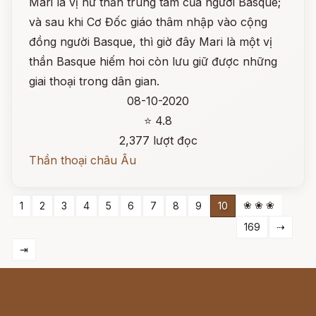
Mari là vị nữ thần trung tâm của người Basque;
và sau khi Cơ Đốc giáo thâm nhập vào cộng
đồng người Basque, thì giờ đây Mari là một vị
thần Basque hiếm hoi còn lưu giữ được những
giai thoại trong dân gian.
08-10-2020
⭐ 4.8
2,377 lượt đọc
Thần thoại châu Âu
❀ ❀ ❀
1
2
3
4
5
6
7
8
9
10
169
⇢
⇥