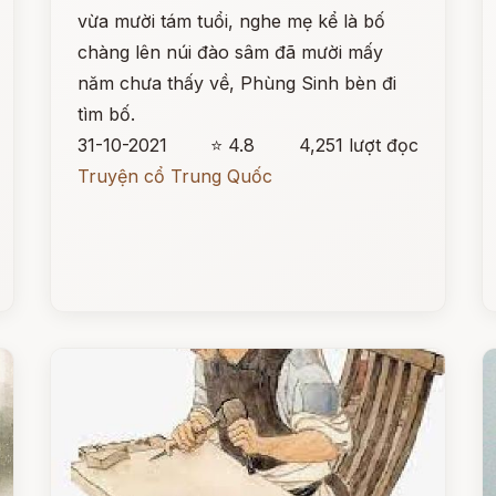
vừa mười tám tuổi, nghe mẹ kể là bố
chàng lên núi đào sâm đã mười mấy
năm chưa thấy về, Phùng Sinh bèn đi
tìm bố.
31-10-2021
⭐ 4.8
4,251 lượt đọc
Truyện cổ Trung Quốc