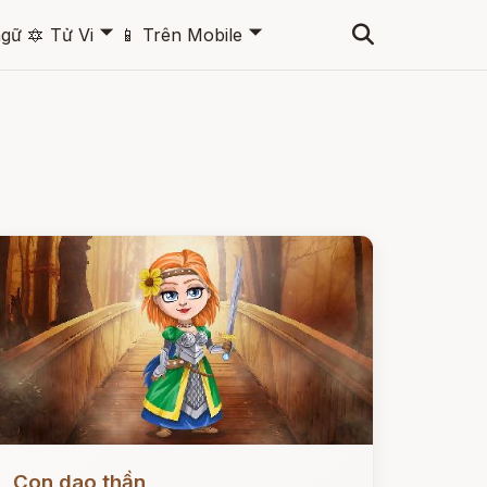
🞃
🞃
ngữ
🔯
Tử Vi
📱
Trên Mobile
ọc ngay
Con dao thần