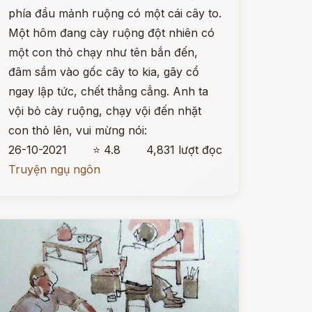
phía đầu mảnh ruộng có một cái cây to.
Một hôm đang cày ruộng đột nhiên có
một con thỏ chạy như tên bắn đến,
đâm sầm vào gốc cây to kia, gãy cổ
ngay lập tức, chết thẳng cẳng. Anh ta
vội bỏ cày ruộng, chạy vội đến nhặt
con thỏ lên, vui mừng nói:
26-10-2021
⭐ 4.8
4,831 lượt đọc
Truyện ngụ ngôn