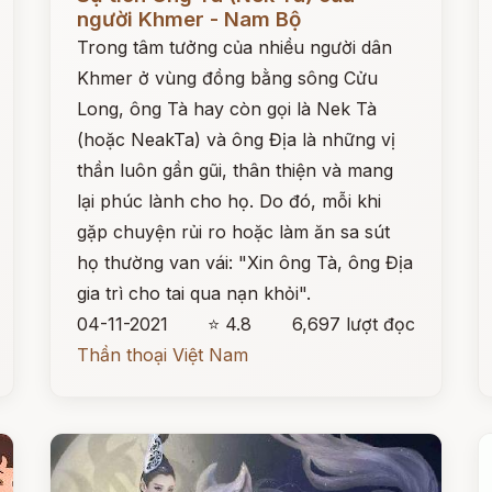
người Khmer - Nam Bộ
Trong tâm tưởng của nhiều người dân
Khmer ở vùng đồng bằng sông Cửu
Long, ông Tà hay còn gọi là Nek Tà
(hoặc NeakTa) và ông Địa là những vị
thần luôn gần gũi, thân thiện và mang
lại phúc lành cho họ. Do đó, mỗi khi
gặp chuyện rủi ro hoặc làm ăn sa sút
họ thường van vái: "Xin ông Tà, ông Địa
gia trì cho tai qua nạn khỏi".
04-11-2021
⭐ 4.8
6,697 lượt đọc
Thần thoại Việt Nam