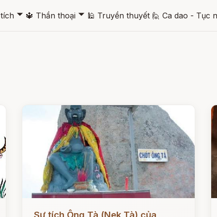
🞃
🞃
tích
🔱
Thần thoại
🕌
Truyền thuyết
🙋
Ca dao - Tục 
Đọc ngay
Đ
Sự tích Ông Tà (Nek Tà) của