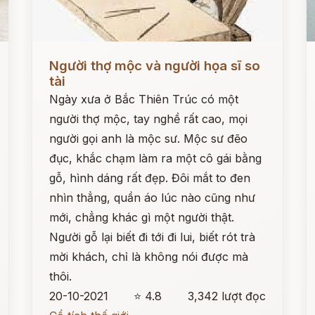
Đọc ngay
Đ
Người thợ mộc và người họa sĩ so
tài
Ngày xưa ở Bắc Thiên Trúc có một
người thợ mộc, tay nghề rất cao, mọi
người gọi anh là mộc sư. Mộc sư đẽo
đục, khắc chạm làm ra một cô gái bằng
gỗ, hình dáng rất đẹp. Đôi mắt to đen
nhìn thẳng, quần áo lúc nào cũng như
mới, chẳng khác gì một người thật.
Người gỗ lại biết đi tới đi lui, biết rót trà
mời khách, chỉ là không nói được mà
thôi.
20-10-2021
⭐ 4.8
3,342 lượt đọc