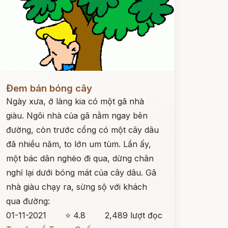
ọc ngay
Đem bán bóng cây
Ngày xưa, ở làng kia có một gã nhà
giàu. Ngôi nhà của gã nằm ngay bên
đường, còn trước cổng có một cây dâu
đã nhiều năm, to lớn um tùm. Lần ấy,
một bác dân nghèo đi qua, dừng chân
nghỉ lại dưới bóng mát của cây dâu. Gã
nhà giàu chạy ra, sừng sộ với khách
qua đường:
01-11-2021
⭐ 4.8
2,489 lượt đọc