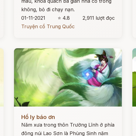
màu, khoá quách ba gian nhà cỏ trống
không, bỏ đi chạy nạn.
01-11-2021
⭐ 4.8
2,911 lượt đọc
Truyện cổ Trung Quốc
Đọc ngay
Đ
Hồ ly báo ơn
Năm xưa trong thôn Trường Lĩnh ở phía
đông núi Lao Sơn là Phùng Sinh năm