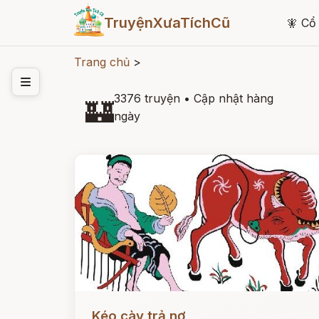
TruyệnXưaTíchCũ
🧚
Cổ 
Trang chủ
>
3376 truyện
•
Cập nhật hàng
🏰
ngày
Đọc ngay
Kéo cày trả nợ