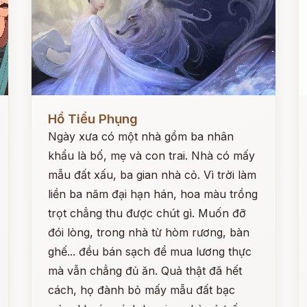
Đọc ngay
Đ
Hồ Tiểu Phụng
Ngày xưa có một nhà gồm ba nhân
khẩu là bố, mẹ và con trai. Nhà có mấy
mẫu đất xấu, ba gian nhà cỏ. Vì trời làm
liền ba năm đại hạn hán, hoa màu trồng
trọt chẳng thu được chút gì. Muốn đỡ
đói lòng, trong nhà từ hòm rương, bàn
ghế... đều bán sạch để mua lương thực
mà vẫn chẳng đủ ăn. Quả thật đã hết
cách, họ đành bỏ mấy mẫu đất bạc