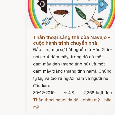
Đọc ngay
Thần thoại sáng thế của Navajo -
cuộc hành trình chuyển nhà
Đầu tiên, mọi sự bắt nguồn từ Hắc Giới -
nơi có 4 đám mây, trong đó có một
đám mây đen (mang tính nữ) và một
đám mây trắng (mang tính nam). Chúng
tụ lại, và tạo ra người nam và người nữ
đầu tiên.
30-12-2019
⭐ 4.8
2,368 lượt đọc
Thần thoại người da đỏ - châu mỹ - bắc
mỹ