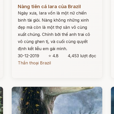
Đọc ngay
Đ
Nàng tiên cá Iara của Brazil
Ngày xưa, Iara vốn là một nữ chiến
binh tài giỏi. Nàng không những xinh
đẹp mà còn là một thợ săn vô cùng
xuất chúng. Chính bởi thế anh trai cô
vô cùng ghen tị, và cuối cùng quyết
định kết liễu em gái mình.
30-12-2019
⭐ 4.8
4,453 lượt đọc
Thần thoại Brazil