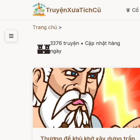
TruyệnXưaTíchCũ
🧚
Cổ 
Trang chủ
>
3376 truyện
•
Cập nhật hàng
🏰
ngày
Đọc ngay
Thượng đế khù khờ xây dựng trần