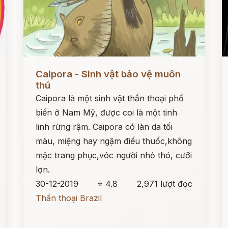
Đọc ngay
Đ
Caipora - Sinh vật bảo vệ muôn
thú
Caipora là một sinh vật thần thoại phổ
biến ở Nam Mỹ, được coi là một tinh
linh rừng rậm. Caipora có làn da tối
màu, miệng hay ngậm điếu thuốc,không
mặc trang phục,vóc người nhỏ thó, cưỡi
lợn.
30-12-2019
⭐ 4.8
2,971 lượt đọc
Thần thoại Brazil