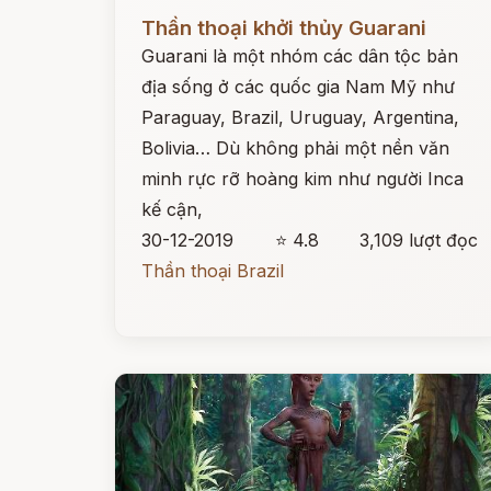
Đọc ngay
Thần thoại khởi thủy Guarani
Guarani là một nhóm các dân tộc bản
địa sống ở các quốc gia Nam Mỹ như
Paraguay, Brazil, Uruguay, Argentina,
Bolivia… Dù không phải một nền văn
minh rực rỡ hoàng kim như người Inca
kế cận,
30-12-2019
⭐ 4.8
3,109 lượt đọc
Thần thoại Brazil