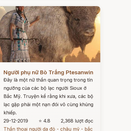
ọc ngay
Người phụ nữ Bò Trắng Ptesanwin
Đây là một nữ thần quan trọng trong tín
ngưỡng của các bộ lạc người Sioux ở
Bắc Mỹ. Truyện kể rằng khi xưa, các bộ
lạc gặp phải một nạn đói vô cùng khủng
khiếp.
29-12-2019
⭐ 4.8
2,368 lượt đọc
Thần thoại người da đỏ - châu mỹ - bắc