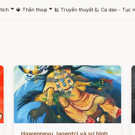
🞃
🞃
tích
🔱
Thần thoại
🕌
Truyền thuyết
🙋
Ca dao - Tục 
Đọc ngay
Đ
Hawenneyu, Iagentci và sự hình