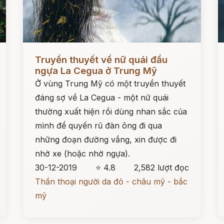
Đọc ngay
Đ
Truyền thuyết về nữ quái đầu
ngựa La Cegua ở Trung Mỹ
Ở vùng Trung Mỹ có một truyền thuyết
đáng sợ về La Cegua - một nữ quái
thường xuất hiện rồi dùng nhan sắc của
mình để quyến rũ đàn ông đi qua
những đoạn đường vắng, xin được đi
nhờ xe (hoặc nhờ ngựa).
30-12-2019
⭐ 4.8
2,582 lượt đọc
Thần thoại người da đỏ - châu mỹ - bắc
mỹ