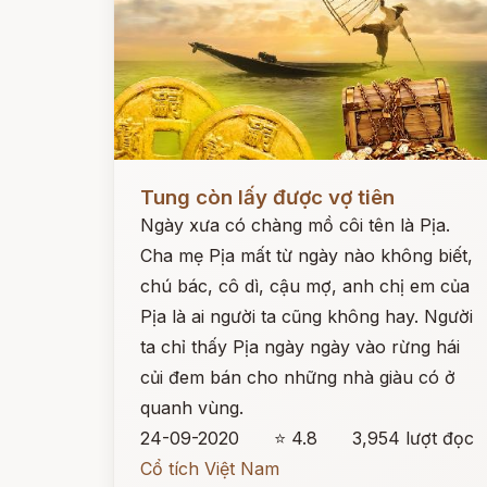
Đọc ngay
Tung còn lấy được vợ tiên
Ngày xưa có chàng mồ côi tên là Pịa.
Cha mẹ Pịa mất từ ngày nào không biết,
chú bác, cô dì, cậu mợ, anh chị em của
Pịa là ai người ta cũng không hay. Người
ta chỉ thấy Pịa ngày ngày vào rừng hái
củi đem bán cho những nhà giàu có ở
quanh vùng.
24-09-2020
⭐ 4.8
3,954 lượt đọc
Cổ tích Việt Nam