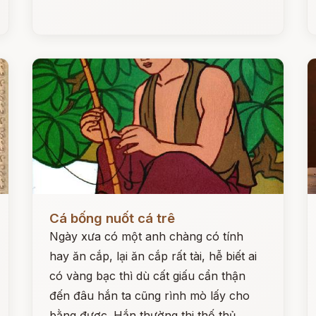
Đọc ngay
Đ
Cá bống nuốt cá trê
Ngày xưa có một anh chàng có tính
hay ăn cắp, lại ăn cắp rất tài, hễ biết ai
có vàng bạc thì dù cất giấu cẩn thận
đến đâu hắn ta cũng rình mò lấy cho
bằng được. Hắn thường thi thố thủ