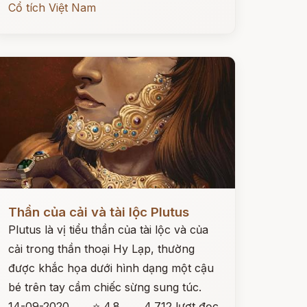
Cổ tích Việt Nam
ọc ngay
Thần của cải và tài lộc Plutus
Plutus là vị tiểu thần của tài lộc và của
cải trong thần thoại Hy Lạp, thường
được khắc họa dưới hình dạng một cậu
bé trên tay cầm chiếc sừng sung túc.
14-09-2020
⭐ 4.8
4,712 lượt đọc