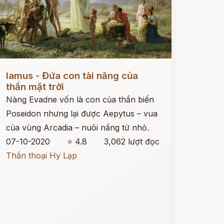
ọc ngay
Iamus - Đứa con tài năng của
thần mặt trời
Nàng Evadne vốn là con của thần biển
Poseidon nhưng lại được Aepytus – vua
của vùng Arcadia – nuôi nấng từ nhỏ.
07-10-2020
⭐ 4.8
3,062 lượt đọc
Thần thoại Hy Lạp