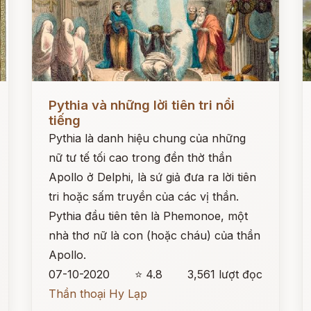
Đọc ngay
Đ
Pythia và những lời tiên tri nổi
tiếng
Pythia là danh hiệu chung của những
nữ tư tế tối cao trong đền thờ thần
Apollo ở Delphi, là sứ giả đưa ra lời tiên
tri hoặc sấm truyền của các vị thần.
Pythia đầu tiên tên là Phemonoe, một
nhà thơ nữ là con (hoặc cháu) của thần
Apollo.
07-10-2020
⭐ 4.8
3,561 lượt đọc
Thần thoại Hy Lạp