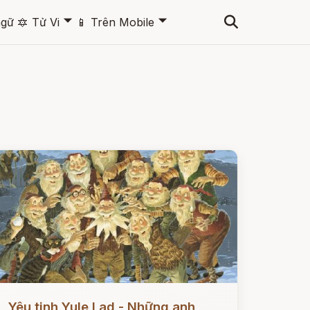
🞃
🞃
ngữ
🔯
Tử Vi
📱
Trên Mobile
ọc ngay
Yêu tinh Yule Lad - Những anh