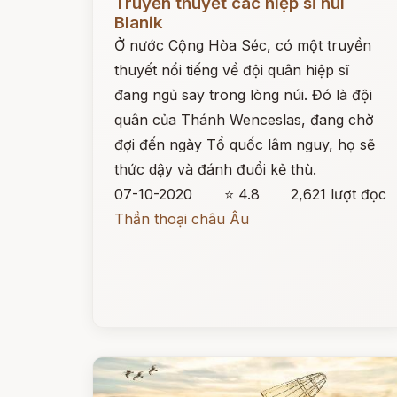
Truyền thuyết các hiệp sĩ núi
Blanik
Ở nước Cộng Hòa Séc, có một truyền
thuyết nổi tiếng về đội quân hiệp sĩ
đang ngủ say trong lòng núi. Đó là đội
quân của Thánh Wenceslas, đang chờ
đợi đến ngày Tổ quốc lâm nguy, họ sẽ
thức dậy và đánh đuổi kẻ thù.
07-10-2020
⭐ 4.8
2,621 lượt đọc
Thần thoại châu Âu