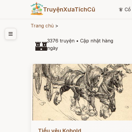
TruyệnXưaTíchCũ
🧚
Cổ 
Trang chủ
>
3376 truyện
•
Cập nhật hàng
🏰
ngày
Đọc ngay
Tiểu yêu Kobold