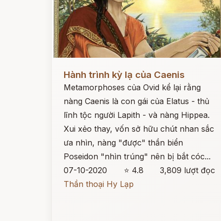
Đọc ngay
Hành trình kỳ lạ của Caenis
Metamorphoses của Ovid kể lại rằng
nàng Caenis là con gái của Elatus - thủ
lĩnh tộc người Lapith - và nàng Hippea.
Xui xẻo thay, vốn sở hữu chút nhan sắc
ưa nhìn, nàng "được" thần biển
Poseidon "nhìn trúng" nên bị bắt cóc...
07-10-2020
⭐ 4.8
3,809 lượt đọc
Thần thoại Hy Lạp