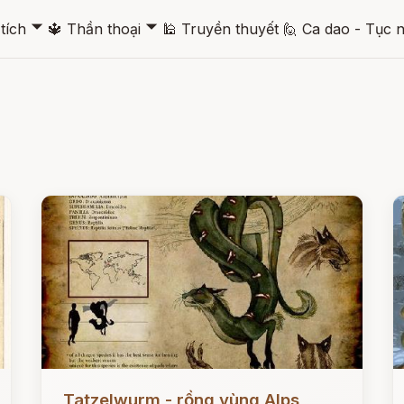
🞃
🞃
tích
🔱
Thần thoại
🕌
Truyền thuyết
🙋
Ca dao - Tục 
Đọc ngay
Đ
Tatzelwurm - rồng vùng Alps