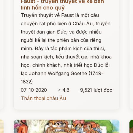
Faust - truyền thuyết về kẻ bán
linh hồn cho quỷ
Truyền thuyết về Faust là một câu
chuyện rất phổ biến ở Châu Âu, truyền
thuyết dân gian Đức, và được nhiều
người kể lại the phiên bản của riêng
mình. Đây là tác phẩm kịch của thi sĩ,
nhà soạn kịch, tiểu thuyết gia, nhà khoa
học, chính khách, nhà triết học Đức lỗi
lạc Johann Wolfgang Goethe (1749-
1832)
07-10-2020
⭐ 4.8
9,521 lượt đọc
Thần thoại châu Âu