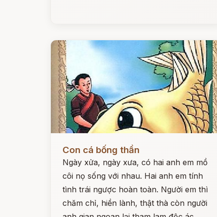
Đọc ngay
Con cá bống thần
Ngày xửa, ngày xưa, có hai anh em mồ
côi nọ sống với nhau. Hai anh em tính
tình trái ngược hoàn toàn. Người em thì
chăm chỉ, hiền lành, thật thà còn người
anh gian ngoan lại tham lam độc ác.