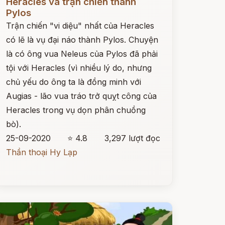
Heracles và trận chiến thành
Pylos
Trận chiến "vi diệu" nhất của Heracles
có lẽ là vụ đại náo thành Pylos. Chuyện
là có ông vua Neleus của Pylos đã phải
tội với Heracles (vì nhiều lý do, nhưng
chủ yếu do ông ta là đồng minh với
Augias - lão vua tráo trở quỵt công của
Heracles trong vụ dọn phân chuồng
bò).
25-09-2020
⭐ 4.8
3,297 lượt đọc
Thần thoại Hy Lạp