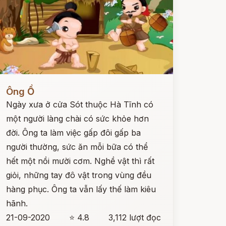
ọc ngay
Ông Ồ
Ngày xưa ở cửa Sót thuộc Hà Tĩnh có
một người làng chài có sức khỏe hơn
đời. Ông ta làm việc gấp đôi gấp ba
người thường, sức ăn mỗi bữa có thể
hết một nồi mười cơm. Nghề vật thì rất
giỏi, những tay đô vật trong vùng đều
hàng phục. Ông ta vẫn lấy thế làm kiêu
hãnh.
21-09-2020
⭐ 4.8
3,112 lượt đọc