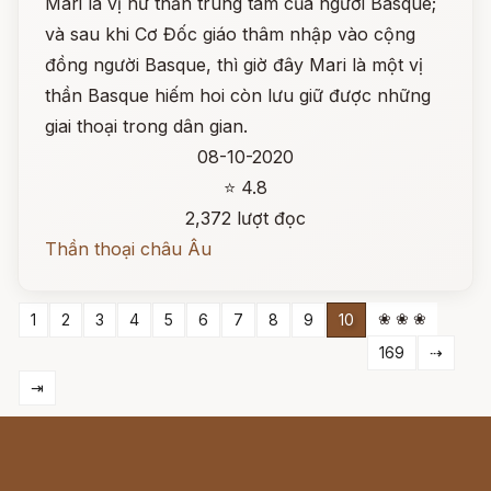
Mari là vị nữ thần trung tâm của người Basque;
và sau khi Cơ Đốc giáo thâm nhập vào cộng
đồng người Basque, thì giờ đây Mari là một vị
thần Basque hiếm hoi còn lưu giữ được những
giai thoại trong dân gian.
08-10-2020
⭐ 4.8
2,372 lượt đọc
Thần thoại châu Âu
❀ ❀ ❀
1
2
3
4
5
6
7
8
9
10
169
⇢
⇥