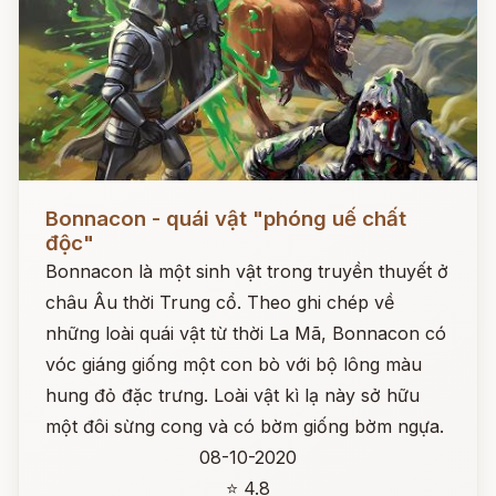
Đọc ngay
Bonnacon - quái vật "phóng uế chất
độc"
Bonnacon là một sinh vật trong truyền thuyết ở
châu Âu thời Trung cổ. Theo ghi chép về
những loài quái vật từ thời La Mã, Bonnacon có
vóc giáng giống một con bò với bộ lông màu
hung đỏ đặc trưng. Loài vật kì lạ này sở hữu
một đôi sừng cong và có bờm giống bờm ngựa.
08-10-2020
⭐ 4.8