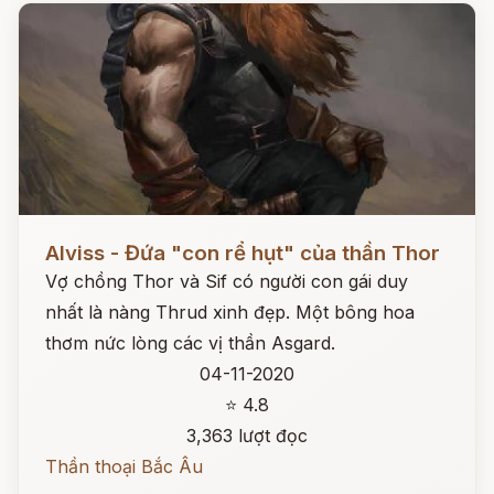
Đọc ngay
Alviss - Đứa "con rể hụt" của thần Thor
Vợ chồng Thor và Sif có người con gái duy
nhất là nàng Thrud xinh đẹp. Một bông hoa
thơm nức lòng các vị thần Asgard.
04-11-2020
⭐ 4.8
3,363 lượt đọc
Thần thoại Bắc Âu