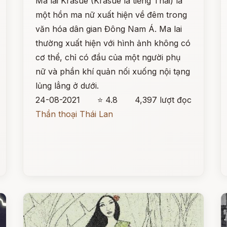
Ma lai Krasue (Krasue là tiếng Thái) là
một hồn ma nữ xuất hiện về đêm trong
văn hóa dân gian Đông Nam Á. Ma lai
thường xuất hiện với hình ảnh không có
cơ thể, chỉ có đầu của một người phụ
nữ và phần khí quản nối xuống nội tạng
lủng lẳng ở dưới.
24-08-2021
⭐ 4.8
4,397 lượt đọc
Thần thoại Thái Lan