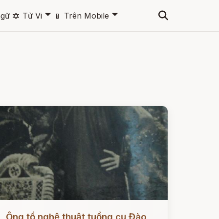
🞃
🞃
ngữ
🔯
Tử Vi
📱
Trên Mobile
ọc ngay
Ông tổ nghệ thuật tuồng cụ Đào