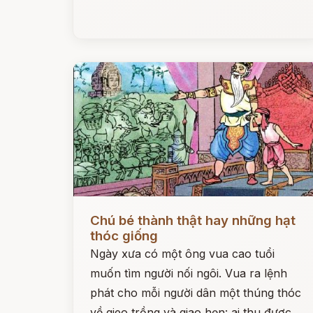
Đọc ngay
Chú bé thành thật hay những hạt
thóc giống
Ngày xưa có một ông vua cao tuổi
muốn tìm người nối ngôi. Vua ra lệnh
phát cho mỗi người dân một thúng thóc
về gieo trồng và giao hẹn: ai thu được