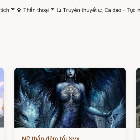
🞃
🞃
tích
🔱
Thần thoại
🕌
Truyền thuyết
🙋
Ca dao - Tục 
Đọc ngay
Đ
Nữ thần đêm tối Nyx