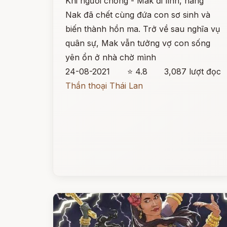
Khi người chồng - Mak đi lính, nàng
Nak đã chết cùng đứa con sơ sinh và
biến thành hồn ma. Trở về sau nghĩa vụ
quân sự, Mak vẫn tưởng vợ con sống
yên ổn ở nhà chờ mình
24-08-2021
⭐ 4.8
3,087 lượt đọc
Thần thoại Thái Lan