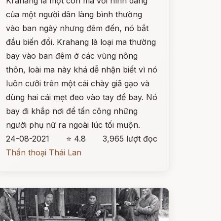
Krahang là một con ma với hình dáng
của một người dân làng bình thường
vào ban ngày nhưng đêm đến, nó bắt
đầu biến đổi. Krahang là loại ma thường
bay vào ban đêm ở các vùng nông
thôn, loài ma này khá dễ nhận biết vì nó
luôn cưỡi trên một cái chày giã gạo và
dùng hai cái mẹt đeo vào tay để bay. Nó
bay đi khắp nơi để tấn công những
người phụ nữ ra ngoài lúc tối muộn.
24-08-2021
⭐ 4.8
3,965 lượt đọc
Thần thoại Thái Lan