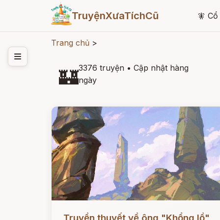
TruyệnXưaTíchCũ
🧚
Cổ 
Trang chủ
>
3376 truyện
•
Cập nhật hàng
🏰
ngày
Đọc ngay
Truyền thuyết về ông "Khổng lồ"