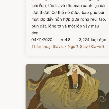
loài ếch, tóc tai và râu màu xanh lục dài
lượt thượt. Cơ thể nó được bao phủ bởi
một lớp dầy hỗn hợp giữa rong rêu, tảo,
bùn đất, lông tơ và một lớp vảy màu
đen.
04-11-2020
⭐ 4.8
3,224 lượt đọc
Thần thoại Slavic - Người Slav (Xla-vơ)