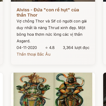
Đọc ngay
Đ
Alviss - Đứa "con rể hụt" của
thần Thor
Vợ chồng Thor và Sif có người con gái
duy nhất là nàng Thrud xinh đẹp. Một
bông hoa thơm nức lòng các vị thần
Asgard.
04-11-2020
⭐ 4.8
3,364 lượt đọc
Thần thoại Bắc Âu