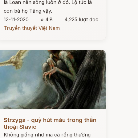
là Loan nên sống luôn ở đó. Lộ tức là
con bà họ Tăng vậy.
13-11-2020
⭐ 4.8
4,225 lượt đọc
Truyền thuyết Việt Nam
ọc ngay
Strzyga - quỷ hút máu trong thần
thoại Slavic
Không giống như ma cà rồng thường