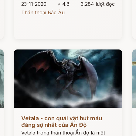
23-11-2020
⭐ 4.8
3,284 lượt đọc
Thần thoại Bắc Âu
Đọc ngay
Đ
Vetala - con quái vật hút máu
đáng sợ nhất của Ấn Độ
Vetala trong thần thoại Ấn độ là một