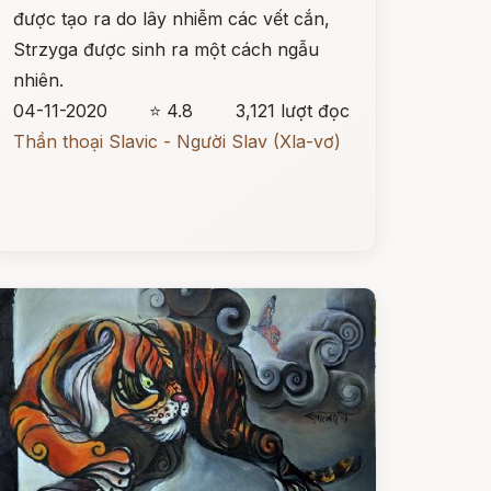
được tạo ra do lây nhiễm các vết cắn,
Strzyga được sinh ra một cách ngẫu
nhiên.
04-11-2020
⭐ 4.8
3,121 lượt đọc
Thần thoại Slavic - Người Slav (Xla-vơ)