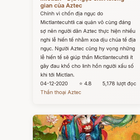
gian của Aztec
Chính vì chốn địa ngục do
Mictlantecuhtli cai quản vô cùng đáng
sợ nên người dân Aztec thực hiện nhiều
nghi lễ hiến tế nhằm xoa dịu chúa tể địa
ngục. Người Aztec cũng hy vọng những
lễ hiến tế sẽ giúp thần Mictlantecuhtli ít
gây đau khổ cho linh hồn người xấu số
khi tới Mictlan.
04-12-2020
⭐ 4.8
5,178 lượt đọc
Thần thoại Aztec