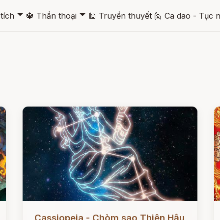
🞃
🞃
tích
🔱
Thần thoại
🕌
Truyền thuyết
🙋
Ca dao - Tục 
Đọc ngay
Đ
Cassiopeia - Chòm sao Thiên Hậu