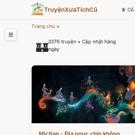
TruyệnXưaTíchCũ
🧚
Cổ 
Trang chủ
>
3376 truyện
•
Cập nhật hàng
🏰
ngày
Đọc ngay
Mictlan - Địa ngục chín không