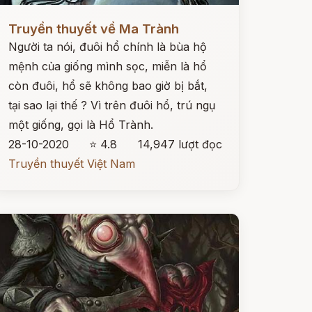
ọc ngay
Truyền thuyết về Ma Trành
Người ta nói, đuôi hổ chính là bùa hộ
mệnh của giống mình sọc, miễn là hổ
còn đuôi, hổ sẽ không bao giờ bị bắt,
tại sao lại thế ? Vì trên đuôi hổ, trú ngụ
một giống, gọi là Hổ Trành.
28-10-2020
⭐ 4.8
14,947 lượt đọc
Truyền thuyết Việt Nam