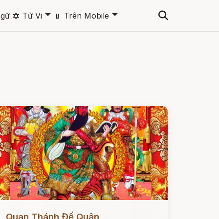
🞃
🞃
ngữ
🔯
Tử Vi
📱
Trên Mobile
ọc ngay
Quan Thánh Đế Quân