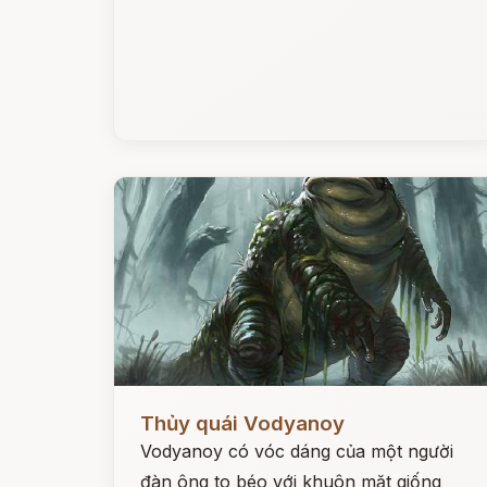
Đọc ngay
Thủy quái Vodyanoy
Vodyanoy có vóc dáng của một người
đàn ông to béo với khuôn mặt giống