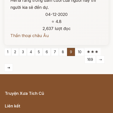
Herla rằng trong đám cưới của người này thì
người kia sẽ đến dự.
04-12-2020
⭐ 4.8
2,637 lượt đọc
Thần thoại châu Âu
❀ ❀ ❀
1
2
3
4
5
6
7
8
9
10
169
⇢
⇥
Truyện Xưa Tích Cũ
Cổ tích Việt Nam
Liên kết
Lịch vạn niên