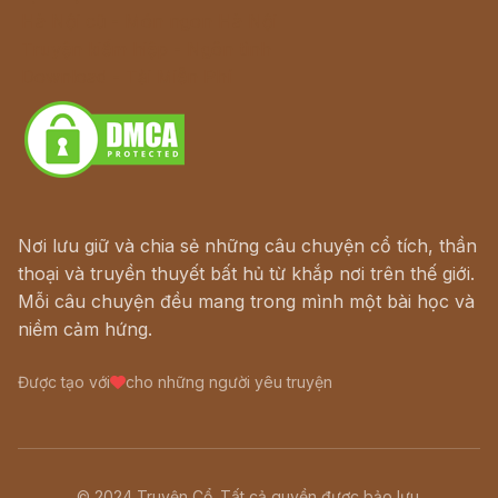
Hà Nội cũ - Món ngon Hà Nội
Truyện kiếm hiệp - Ngôn tình
Download - Tải Miễn Phí
Nơi lưu giữ và chia sẻ những câu chuyện cổ tích, thần
thoại và truyền thuyết bất hủ từ khắp nơi trên thế giới.
Mỗi câu chuyện đều mang trong mình một bài học và
niềm cảm hứng.
Được tạo với
cho những người yêu truyện
© 2024 Truyện Cổ. Tất cả quyền được bảo lưu.