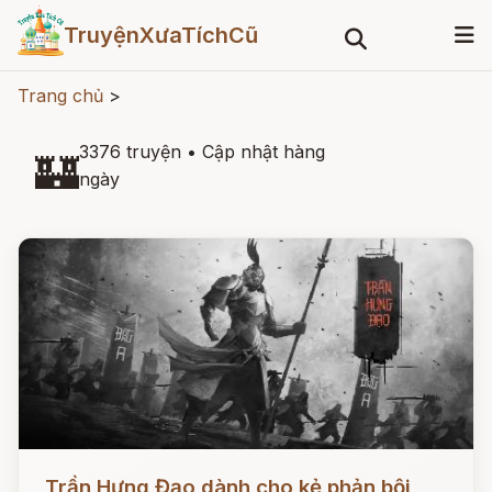
TruyệnXưaTíchCũ
Trang chủ
>
3376 truyện
•
Cập nhật hàng
🏰
ngày
Đọc ngay
Trần Hưng Đạo dành cho kẻ phản bội