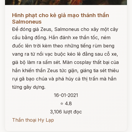
Đọc ngay
Hình phạt cho kẻ giả mạo thánh thần
Salmoneus
Để đóng giả Zeus, Salmoneus cho xây một cây
cầu bằng đồng. Hắn đánh xe thần tốc, ném
đuốc lên trời kèm theo những tiếng rùm beng
vang ra từ nồi vạc buộc kéo lê đằng sau cỗ xe,
giả bộ làm ra sấm sét. Màn cosplay thất bại của
hắn khiến thần Zeus tức giận, giáng tia sét thiêu
rụi gã bạo chúa và phá hủy cả thị trấn mà hắn
từng gây dựng.
16-01-2021
⭐ 4.8
3,106 lượt đọc
Thần thoại Hy Lạp