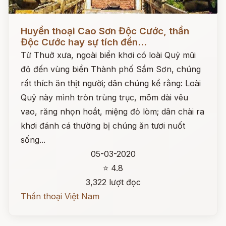
Đọc ngay
Huyền thoại Cao Sơn Độc Cước, thần
Độc Cước hay sự tích đền...
Từ Thuở xưa, ngoài biển khơi có loài Quỷ mũi
đỏ đến vùng biển Thành phố Sầm Sơn, chúng
rất thích ăn thịt người; dân chúng kể rằng: Loài
Quỷ này mình tròn trùng trục, mõm dài vêu
vao, răng nhọn hoắt, miệng đỏ lòm; dân chài ra
khơi đánh cá thường bị chúng ăn tươi nuốt
sống...
05-03-2020
⭐ 4.8
3,322 lượt đọc
Thần thoại Việt Nam