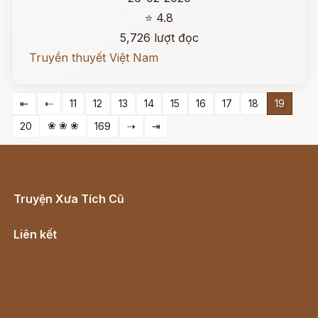
⭐ 4.8
5,726 lượt đọc
Truyền thuyết Việt Nam
⇤
⇠
11
12
13
14
15
16
17
18
19
❀ ❀ ❀
20
169
⇢
⇥
Truyện Xưa Tích Cũ
Cổ tích Việt Nam
Liên kết
Lịch vạn niên
Hà Nội cũ - Món ngon Hà Nội
Truyện kiếm hiệp - Ngôn tình
Download - Tải Miễn Phí