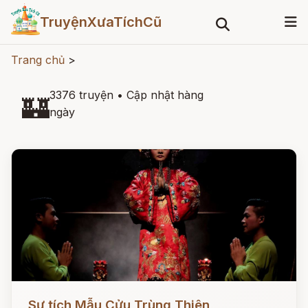
TruyệnXưaTíchCũ
Trang chủ
>
3376 truyện
•
Cập nhật hàng
🏰
ngày
Đọc ngay
Sự tích Mẫu Cửu Trùng Thiên