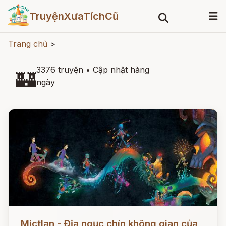
TruyệnXưaTíchCũ
Trang chủ
>
3376 truyện
•
Cập nhật hàng
🏰
ngày
Đọc ngay
Mictlan - Địa ngục chín không gian của