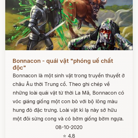
Đọc ngay
Bonnacon - quái vật "phóng uế chất
độc"
Bonnacon là một sinh vật trong truyền thuyết ở
châu Âu thời Trung cổ. Theo ghi chép về
những loài quái vật từ thời La Mã, Bonnacon có
vóc giáng giống một con bò với bộ lông màu
hung đỏ đặc trưng. Loài vật kì lạ này sở hữu
một đôi sừng cong và có bờm giống bờm ngựa.
08-10-2020
⭐ 4.8