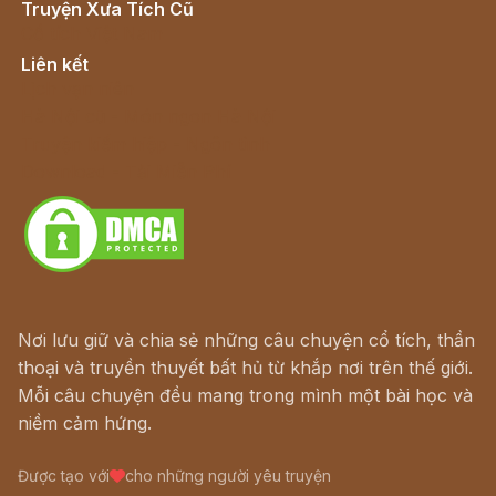
Truyện Xưa Tích Cũ
Cổ tích Việt Nam
Liên kết
Lịch vạn niên
Hà Nội cũ - Món ngon Hà Nội
Truyện kiếm hiệp - Ngôn tình
Download - Tải Miễn Phí
Nơi lưu giữ và chia sẻ những câu chuyện cổ tích, thần
thoại và truyền thuyết bất hủ từ khắp nơi trên thế giới.
Mỗi câu chuyện đều mang trong mình một bài học và
niềm cảm hứng.
Được tạo với
cho những người yêu truyện