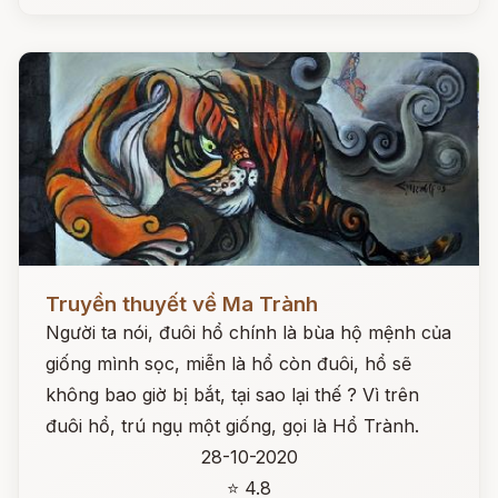
Đọc ngay
Truyền thuyết về Ma Trành
Người ta nói, đuôi hổ chính là bùa hộ mệnh của
giống mình sọc, miễn là hổ còn đuôi, hổ sẽ
không bao giờ bị bắt, tại sao lại thế ? Vì trên
đuôi hổ, trú ngụ một giống, gọi là Hổ Trành.
28-10-2020
⭐ 4.8