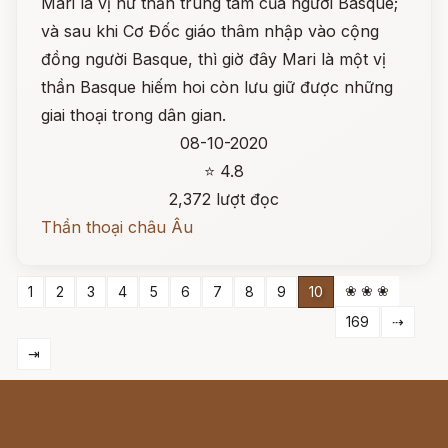
Mari là vị nữ thần trung tâm của người Basque;
và sau khi Cơ Đốc giáo thâm nhập vào cộng
đồng người Basque, thì giờ đây Mari là một vị
thần Basque hiếm hoi còn lưu giữ được những
giai thoại trong dân gian.
08-10-2020
⭐ 4.8
2,372 lượt đọc
Thần thoại châu Âu
❀ ❀ ❀
1
2
3
4
5
6
7
8
9
10
169
⇢
⇥