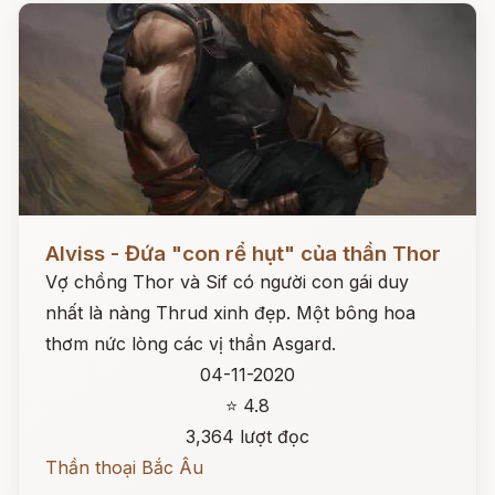
Đọc ngay
Alviss - Đứa "con rể hụt" của thần Thor
Vợ chồng Thor và Sif có người con gái duy
nhất là nàng Thrud xinh đẹp. Một bông hoa
thơm nức lòng các vị thần Asgard.
04-11-2020
⭐ 4.8
3,364 lượt đọc
Thần thoại Bắc Âu