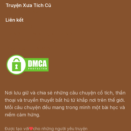
Truyện Xưa Tích Cũ
Cổ tích Việt Nam
Liên kết
Lịch vạn niên
Hà Nội cũ - Món ngon Hà Nội
Truyện kiếm hiệp - Ngôn tình
Download - Tải Miễn Phí
Nơi lưu giữ và chia sẻ những câu chuyện cổ tích, thần
thoại và truyền thuyết bất hủ từ khắp nơi trên thế giới.
Mỗi câu chuyện đều mang trong mình một bài học và
niềm cảm hứng.
Được tạo với
cho những người yêu truyện