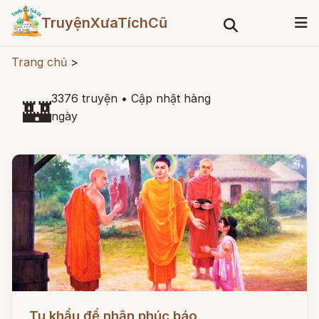
TruyệnXưaTíchCũ
Trang chủ
>
3376 truyện
•
Cập nhật hàng
🏰
ngày
Đọc ngay
Tu khẩu để nhận phúc báo