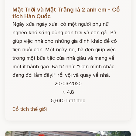
Đọc ngay
Mặt Trời và Mặt Trăng là 2 anh em - Cổ
tích Hàn Quốc
Ngày xửa ngày xưa, có một người phụ nữ
nghèo khó sống cùng con trai và con gái. Bà
giúp việc nhà cho những gia đình khác để có
tiền nuôi con. Một ngày nọ, bà đến giúp việc
trong một bữa tiệc của nhà giàu và mang về
một ít bánh gạo. Bà tự nhủ: "Con mình chắc
đang đói lắm đây!" rồi vội vã quay về nhà.
20-03-2020
⭐ 4.8
5,640 lượt đọc
Cổ tích thế giới