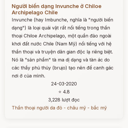
Đọc ngay
Người biến dạng Invunche ở Chiloe
Archipelago Chile
Invunche (hay Imbunche, nghĩa là "người biến
dạng") là loại quái vật rất nổi tiếng trong thần
thoại Chiloe Archipelago, một quần đảo ngoài
khơi đất nước Chile (Nam Mỹ) nổi tiếng với hệ
thần thoại và truyện dân gian độc lạ riêng biệt.
Nó là "sản phẩm" tà ma dị dạng và tàn ác do
các thầy phủ thủy (brujo) tạo nên để canh gác
nơi ở của mình.
24-03-2020
⭐ 4.8
3,228 lượt đọc
Thần thoại người da đỏ - châu mỹ - bắc mỹ