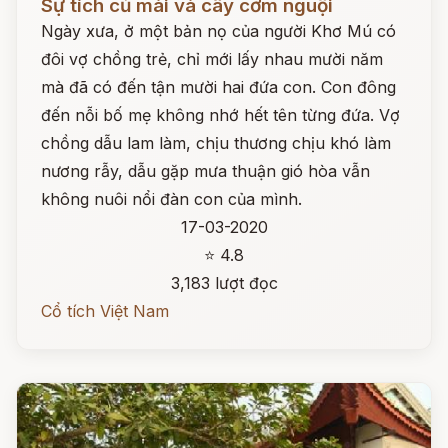
Sự tích củ mài và cây cơm nguội
Ngày xưa, ở một bản nọ của người Khơ Mú có
đôi vợ chồng trẻ, chỉ mới lấy nhau mười năm
mà đã có đến tận mười hai đứa con. Con đông
đến nỗi bố mẹ không nhớ hết tên từng đứa. Vợ
chồng dẫu lam làm, chịu thương chịu khó làm
nương rẫy, dẫu gặp mưa thuận gió hòa vẫn
không nuôi nổi đàn con của mình.
17-03-2020
⭐ 4.8
3,183 lượt đọc
Cổ tích Việt Nam