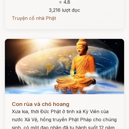
⭐ 4.8
3,216 lượt đọc
Truyện cổ nhà Phật
Đọc ngay
Con rùa và chó hoang
Xưa kia, thời Đức Phật ở tinh xá Kỳ Viên của
nước Xá Vệ, hồng truyền Phật Pháp cho chúng
sinh, có một đạo nhân đã tu hành suốt 12 năm