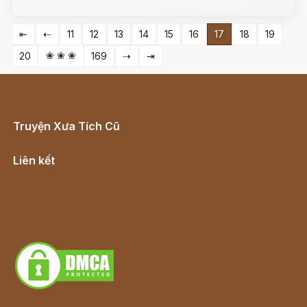
⇤
⇠
11
12
13
14
15
16
17
18
19
❀ ❀ ❀
20
169
⇢
⇥
Truyện Xưa Tích Cũ
Cổ tích Việt Nam
Liên kết
Lịch vạn niên
Hà Nội cũ - Món ngon Hà Nội
Truyện kiếm hiệp - Ngôn tình
Download - Tải Miễn Phí