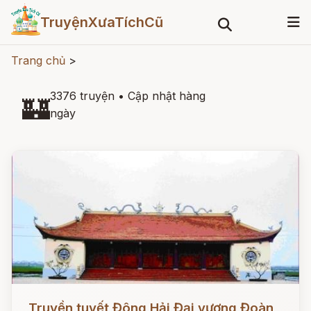
TruyệnXưaTíchCũ
Trang chủ
>
3376 truyện
•
Cập nhật hàng
🏰
ngày
Đọc ngay
Truyền tuyết Đông Hải Đại vương Đoàn