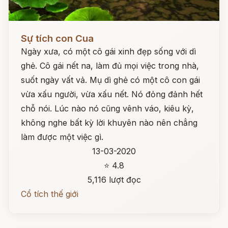
Đọc ngay
Sự tích con Cua
Ngày xưa, có một cô gái xinh đẹp sống với dì
ghẻ. Cô gái nết na, làm đủ mọi việc trong nhà,
suốt ngày vất vả. Mụ dì ghẻ có một cô con gái
vừa xấu người, vừa xấu nết. Nó đỏng đảnh hết
chỗ nói. Lúc nào nó cũng vênh váo, kiêu kỳ,
không nghe bất kỳ lời khuyên nào nên chẳng
làm được một việc gì.
13-03-2020
⭐ 4.8
5,116 lượt đọc
Cổ tích thế giới