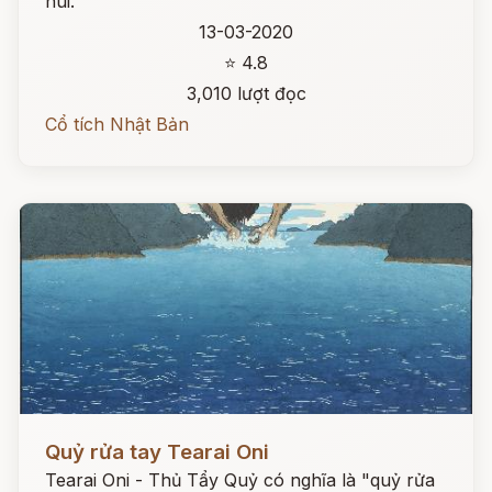
núi.
13-03-2020
⭐ 4.8
3,010 lượt đọc
Cổ tích Nhật Bản
Đọc ngay
Quỷ rửa tay Tearai Oni
Tearai Oni - Thủ Tẩy Quỷ có nghĩa là "quỷ rửa