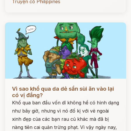
Truyện cổ Philippines
Đọc ngay
Vì sao khổ qua da dẻ sần sùi ăn vào lại
có vị đắng?
Khổ qua ban đầu vốn dĩ không hề có hình dạng
như bây giờ, nhưng vì nó đố kị với vẻ ngoài
xinh đẹp của các bạn rau củ khác mà đã bị
nàng tiên cai quản trừng phạt. Vì vậy ngày nay,