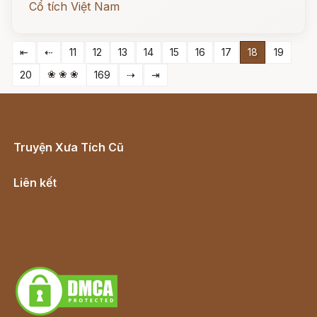
Cổ tích Việt Nam
⇤
⇠
11
12
13
14
15
16
17
18
19
❀ ❀ ❀
20
169
⇢
⇥
Truyện Xưa Tích Cũ
Cổ tích Việt Nam
Liên kết
Lịch vạn niên
Hà Nội cũ - Món ngon Hà Nội
Truyện kiếm hiệp - Ngôn tình
Download - Tải Miễn Phí