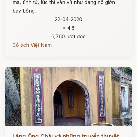
mà, tình tứ, lúc thì vấn vít như đang nô giỡn
bay bổng.
22-04-2020
⭐ 4.8
6,760 lượt đọc
Cổ tích Việt Nam
Đọc ngay
Lăng Ông Chài và những truyền thuyết