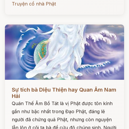
Truyện cổ nhà Phật
Đọc ngay
Sự tích bà Diệu Thiện hay Quan Âm Nam
Hải
Quán Thế Âm Bồ Tát là vị Phật được tôn kính
gần như bậc nhất trong Đạo Phật, đáng lẽ
người đã chứng quả Phật, nhưng còn nguyện
lẫn lộn ở cõi ta bà để cứu độ chúng sinh. Người