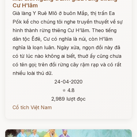
Cư H'lăm
Già làng Y Ruê Mlô ở buôn Mắp, thị trấn Ea
Pốk kể cho chúng tôi nghe truyền thuyết về sự
hình thành rừng thiêng Cư H’lăm. Theo tiếng
dân tộc Êđê, Cư có nghĩa là núi, còn H’lăm
nghĩa là loạn luân. Ngày xửa, ngọn đồi này đã
có từ lúc nào không ai biết, thuở ấy cũng chưa
có tên gọi; trên đồi rừng cây rậm rạp và có rất
nhiều loài thú dữ.
24-04-2020
⭐ 4.8
2,989 lượt đọc
Cổ tích Việt Nam