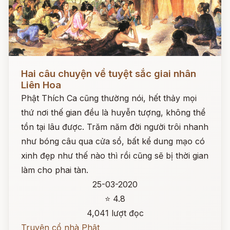
Đọc ngay
Hai câu chuyện về tuyệt sắc giai nhân
Liên Hoa
Phật Thích Ca cũng thường nói, hết thảy mọi
thứ nơi thế gian đều là huyễn tượng, không thể
tồn tại lâu được. Trăm năm đời người trôi nhanh
như bóng câu qua cửa sổ, bất kể dung mạo có
xinh đẹp như thế nào thì rồi cũng sẽ bị thời gian
làm cho phai tàn.
25-03-2020
⭐ 4.8
4,041 lượt đọc
Truyện cổ nhà Phật