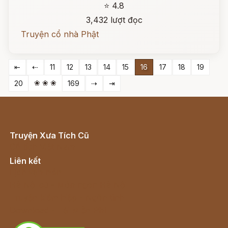
⭐ 4.8
3,432 lượt đọc
Truyện cổ nhà Phật
⇤
⇠
11
12
13
14
15
16
17
18
19
❀ ❀ ❀
20
169
⇢
⇥
Truyện Xưa Tích Cũ
Cổ tích Việt Nam
Liên kết
Lịch vạn niên
Hà Nội cũ - Món ngon Hà Nội
Truyện kiếm hiệp - Ngôn tình
Download - Tải Miễn Phí