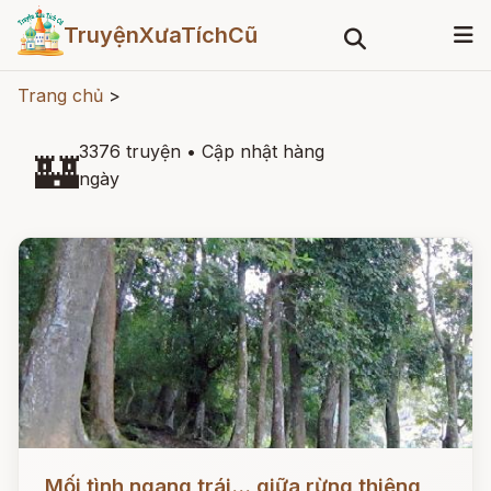
TruyệnXưaTíchCũ
Trang chủ
>
3376 truyện
•
Cập nhật hàng
🏰
ngày
Đọc ngay
Mối tình ngang trái... giữa rừng thiêng