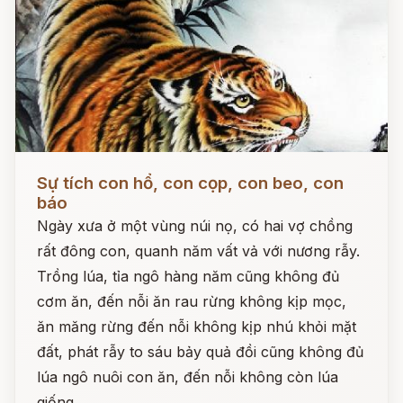
Đọc ngay
Sự tích con hổ, con cọp, con beo, con
báo
Ngày xưa ở một vùng núi nọ, có hai vợ chồng
rất đông con, quanh năm vất vả với nương rẫy.
Trồng lúa, tỉa ngô hàng năm cũng không đủ
cơm ăn, đến nỗi ăn rau rừng không kịp mọc,
ăn măng rừng đến nỗi không kịp nhú khỏi mặt
đất, phát rẫy to sáu bảy quả đồi cũng không đủ
lúa ngô nuôi con ăn, đến nỗi không còn lúa
giống.