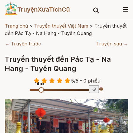
TruyệnXưaTíchCũ
Trang chủ
>
Truyền thuyết Việt Nam
>
Truyền thuyết
đền Pác Tạ - Na Hang - Tuyên Quang
← Truyện trước
Truyện sau →
Truyền thuyết đền Pác Tạ - Na
Hang - Tuyên Quang
5
/
5
- 0
phiếu
14px
🖶
🌙