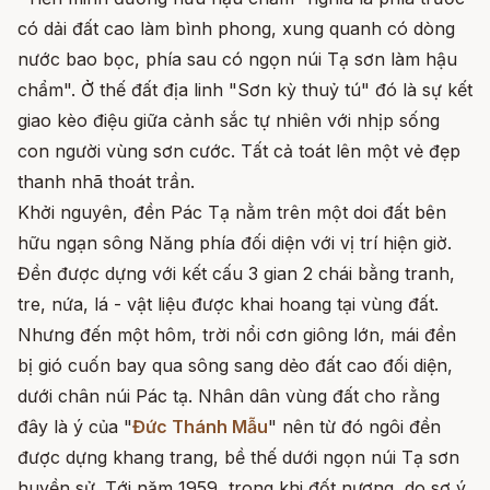
có dải đất cao làm bình phong, xung quanh có dòng
nước bao bọc, phía sau có ngọn núi Tạ sơn làm hậu
chẩm". Ở thế đất địa linh "Sơn kỳ thuỷ tú" đó là sự kết
giao kèo điệu giữa cảnh sắc tự nhiên với nhịp sống
con người vùng sơn cước. Tất cả toát lên một vẻ đẹp
thanh nhã thoát trần.
Khởi nguyên, đền Pác Tạ nằm trên một doi đất bên
hữu ngạn sông Năng phía đối diện với vị trí hiện giờ.
Đền được dựng với kết cấu 3 gian 2 chái bằng tranh,
tre, nứa, lá - vật liệu được khai hoang tại vùng đất.
Nhưng đến một hôm, trời nổi cơn giông lớn, mái đền
bị gió cuốn bay qua sông sang dẻo đất cao đối diện,
dưới chân núi Pác tạ. Nhân dân vùng đất cho rằng
đây là ý của "
Đức Thánh Mẫu
" nên từ đó ngôi đền
được dựng khang trang, bề thế dưới ngọn núi Tạ sơn
huyền sử. Tới năm 1959, trong khi đốt nương, do sơ ý