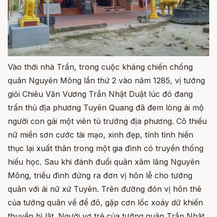
Vào thời nhà Trần, trong cuộc kháng chiến chống
quân Nguyên Mông lần thứ 2 vào năm 1285, vị tướng
giỏi Chiêu Văn Vương Trần Nhật Duật lúc đó đang
trấn thủ địa phương Tuyên Quang đã đem lòng ái mộ
người con gái một viên tù trưởng địa phương. Cô thiếu
nữ miền sơn cước tài mạo, xinh đẹp, tính tình hiền
thục lại xuất thân trong một gia đình có truyền thống
hiếu học. Sau khi đánh đuổi quân xâm lăng Nguyên
Mông, triều đình đứng ra đơn vị hôn lễ cho tướng
quân với ái nữ xứ Tuyên. Trên đường đón vị hôn thê
của tướng quân về đế đô, gặp cơn lốc xoáy dữ khiến
thuyền bị lật. Người vợ trẻ của tướng quân Trần Nhật