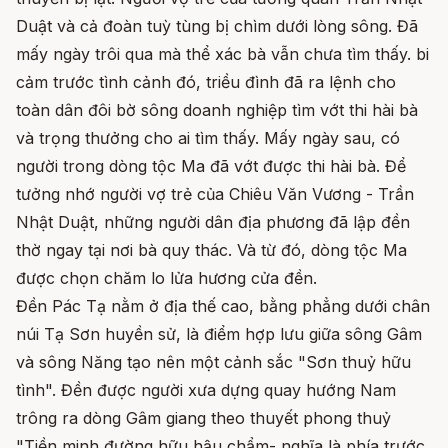
Duật và cả đoàn tuỳ tùng bị chìm dưới lòng sông. Đã
mấy ngày trôi qua mà thể xác bà vẫn chưa tìm thấy. bi
cảm trước tình cảnh đó, triều đình đã ra lệnh cho
toàn dân đôi bờ sông doanh nghiệp tìm vớt thi hài bà
và trọng thưởng cho ai tìm thấy. Mấy ngày sau, có
người trong dòng tộc Ma đã vớt được thi hài bà. Để
tưởng nhớ người vợ trẻ của Chiêu Văn Vương - Trần
Nhật Duật, những người dân địa phương đã lập đền
thờ ngay tại nơi bà quy thác. Và từ đó, dòng tộc Ma
được chọn chăm lo lửa hương cửa đền.
Đền Pác Tạ nằm ở địa thế cao, bằng phẳng dưới chân
núi Tạ Sơn huyền sử, là điểm hợp lưu giữa sông Gâm
và sông Năng tạo nên một cảnh sắc "Sơn thuỷ hữu
tình". Đền được người xưa dựng quay hướng Nam
trông ra dòng Gâm giang theo thuyết phong thuỷ
"Tiền minh đường hữu hậu chẩm- nghĩa là phía trước