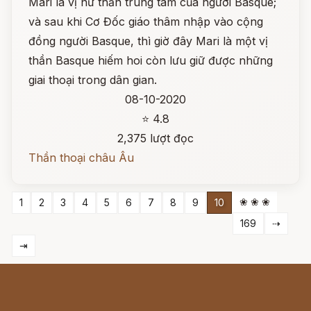
Mari là vị nữ thần trung tâm của người Basque;
và sau khi Cơ Đốc giáo thâm nhập vào cộng
đồng người Basque, thì giờ đây Mari là một vị
thần Basque hiếm hoi còn lưu giữ được những
giai thoại trong dân gian.
08-10-2020
⭐ 4.8
2,375 lượt đọc
Thần thoại châu Âu
❀ ❀ ❀
1
2
3
4
5
6
7
8
9
10
169
⇢
⇥