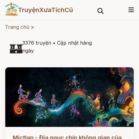
TruyệnXưaTíchCũ
Trang chủ
>
3376 truyện
•
Cập nhật hàng
🏰
ngày
Đọc ngay
Mictlan - Địa ngục chín không gian của