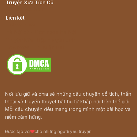
Truyện Xưa Tích Cũ
Cổ tích Việt Nam
Liên kết
Lịch vạn niên
Hà Nội cũ - Món ngon Hà Nội
Truyện kiếm hiệp - Ngôn tình
Download - Tải Miễn Phí
Nơi lưu giữ và chia sẻ những câu chuyện cổ tích, thần
thoại và truyền thuyết bất hủ từ khắp nơi trên thế giới.
Mỗi câu chuyện đều mang trong mình một bài học và
niềm cảm hứng.
Được tạo với
cho những người yêu truyện