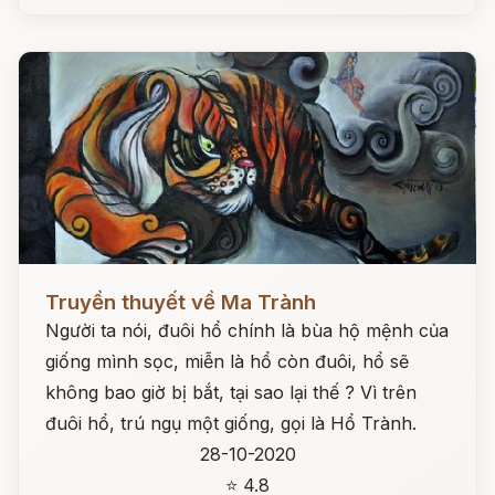
Đọc ngay
Truyền thuyết về Ma Trành
Người ta nói, đuôi hổ chính là bùa hộ mệnh của
giống mình sọc, miễn là hổ còn đuôi, hổ sẽ
không bao giờ bị bắt, tại sao lại thế ? Vì trên
đuôi hổ, trú ngụ một giống, gọi là Hổ Trành.
28-10-2020
⭐ 4.8