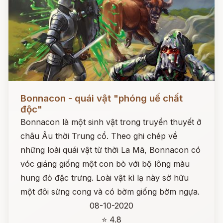
Đọc ngay
Bonnacon - quái vật "phóng uế chất
độc"
Bonnacon là một sinh vật trong truyền thuyết ở
châu Âu thời Trung cổ. Theo ghi chép về
những loài quái vật từ thời La Mã, Bonnacon có
vóc giáng giống một con bò với bộ lông màu
hung đỏ đặc trưng. Loài vật kì lạ này sở hữu
một đôi sừng cong và có bờm giống bờm ngựa.
08-10-2020
⭐ 4.8