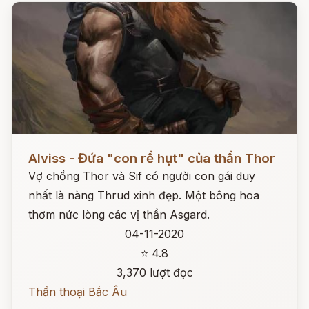
Đọc ngay
Alviss - Đứa "con rể hụt" của thần Thor
Vợ chồng Thor và Sif có người con gái duy
nhất là nàng Thrud xinh đẹp. Một bông hoa
thơm nức lòng các vị thần Asgard.
04-11-2020
⭐ 4.8
3,370 lượt đọc
Thần thoại Bắc Âu