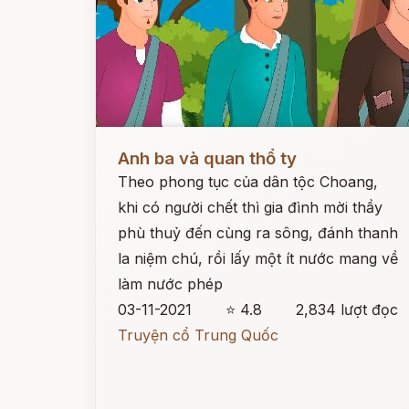
Đọc ngay
Anh ba và quan thổ ty
Theo phong tục của dân tộc Choang,
khi có người chết thì gia đình mời thầy
phù thuỷ đến cùng ra sông, đánh thanh
la niệm chú, rồi lấy một ít nước mang về
làm nước phép
03-11-2021
⭐ 4.8
2,834 lượt đọc
Truyện cổ Trung Quốc