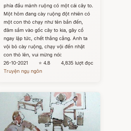
phía đầu mảnh ruộng có một cái cây to.
Một hôm đang cày ruộng đột nhiên có
một con thỏ chạy như tên bắn đến,
đâm sầm vào gốc cây to kia, gãy cổ
ngay lập tức, chết thẳng cẳng. Anh ta
vội bỏ cày ruộng, chạy vội đến nhặt
con thỏ lên, vui mừng nói:
26-10-2021
⭐ 4.8
4,835 lượt đọc
Truyện ngụ ngôn