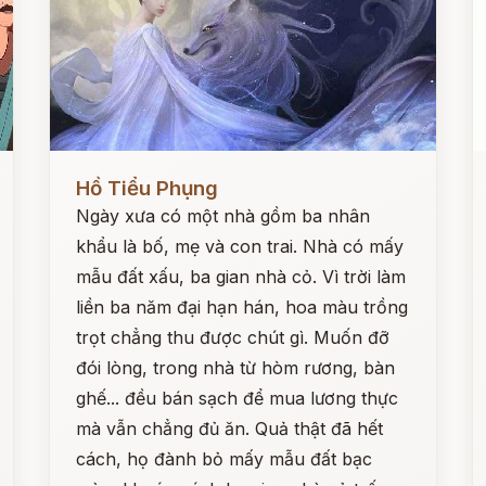
Đọc ngay
Đ
Hồ Tiểu Phụng
Ngày xưa có một nhà gồm ba nhân
khẩu là bố, mẹ và con trai. Nhà có mấy
mẫu đất xấu, ba gian nhà cỏ. Vì trời làm
liền ba năm đại hạn hán, hoa màu trồng
trọt chẳng thu được chút gì. Muốn đỡ
đói lòng, trong nhà từ hòm rương, bàn
ghế... đều bán sạch để mua lương thực
mà vẫn chẳng đủ ăn. Quả thật đã hết
cách, họ đành bỏ mấy mẫu đất bạc