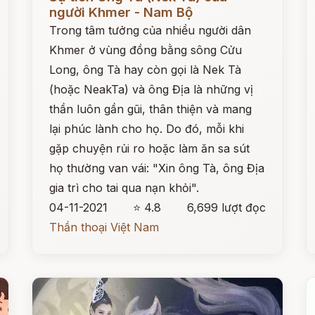
người Khmer - Nam Bộ
Trong tâm tưởng của nhiều người dân
Khmer ở vùng đồng bằng sông Cửu
Long, ông Tà hay còn gọi là Nek Tà
(hoặc NeakTa) và ông Địa là những vị
thần luôn gần gũi, thân thiện và mang
lại phúc lành cho họ. Do đó, mỗi khi
gặp chuyện rủi ro hoặc làm ăn sa sút
họ thường van vái: "Xin ông Tà, ông Địa
gia trì cho tai qua nạn khỏi".
04-11-2021
⭐ 4.8
6,699 lượt đọc
Thần thoại Việt Nam