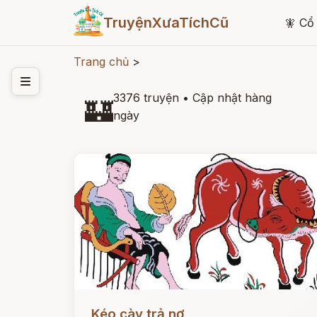
TruyệnXưaTíchCũ
🧚
Cổ 
Trang chủ
>
3376 truyện
•
Cập nhật hàng
🏰
ngày
Đọc ngay
Kéo cày trả nợ