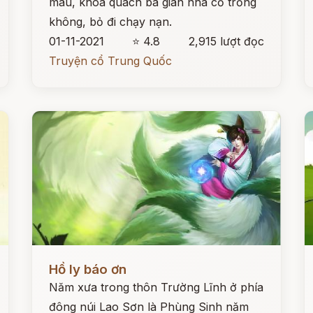
màu, khoá quách ba gian nhà cỏ trống
không, bỏ đi chạy nạn.
01-11-2021
⭐ 4.8
2,915 lượt đọc
Truyện cổ Trung Quốc
Đọc ngay
Đ
Hồ ly báo ơn
Năm xưa trong thôn Trường Lĩnh ở phía
đông núi Lao Sơn là Phùng Sinh năm