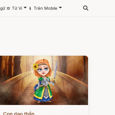
🞃
🞃
ngữ
🔯
Tử Vi
📱
Trên Mobile
ọc ngay
Con dao thần