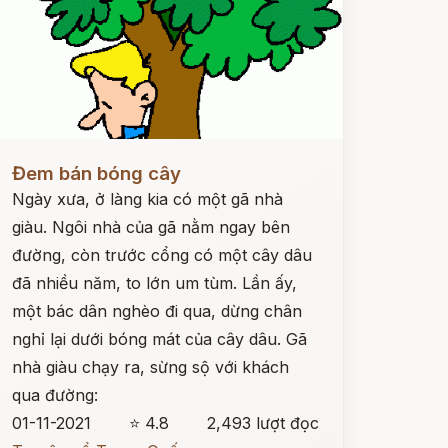
ọc ngay
Đem bán bóng cây
Ngày xưa, ở làng kia có một gã nhà
giàu. Ngôi nhà của gã nằm ngay bên
đường, còn trước cổng có một cây dâu
đã nhiều năm, to lớn um tùm. Lần ấy,
một bác dân nghèo đi qua, dừng chân
nghỉ lại dưới bóng mát của cây dâu. Gã
nhà giàu chạy ra, sừng sộ với khách
qua đường:
01-11-2021
⭐ 4.8
2,493 lượt đọc