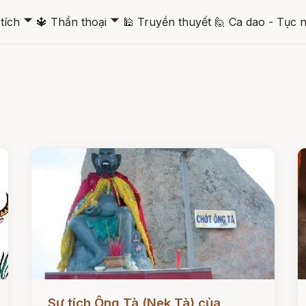
🞃
🞃
tích
🔱
Thần thoại
🕌
Truyền thuyết
🙋
Ca dao - Tục 
Đọc ngay
Đ
Sự tích Ông Tà (Nek Tà) của