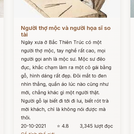
Đọc ngay
Đ
Người thợ mộc và người họa sĩ so
tài
Ngày xưa ở Bắc Thiên Trúc có một
người thợ mộc, tay nghề rất cao, mọi
người gọi anh là mộc sư. Mộc sư đẽo
đục, khắc chạm làm ra một cô gái bằng
gỗ, hình dáng rất đẹp. Đôi mắt to đen
nhìn thẳng, quần áo lúc nào cũng như
mới, chẳng khác gì một người thật.
Người gỗ lại biết đi tới đi lui, biết rót trà
mời khách, chỉ là không nói được mà
thôi.
20-10-2021
⭐ 4.8
3,345 lượt đọc