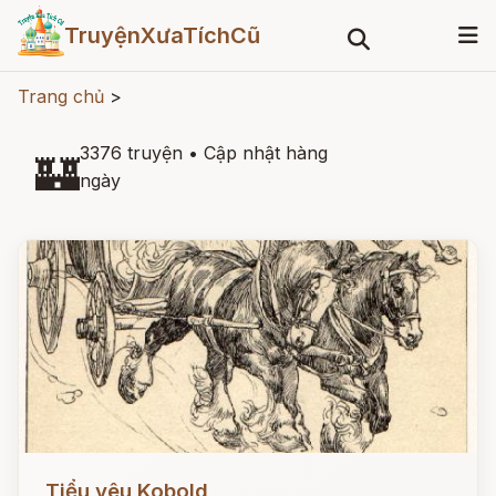
TruyệnXưaTíchCũ
Trang chủ
>
3376 truyện
•
Cập nhật hàng
🏰
ngày
Đọc ngay
Tiểu yêu Kobold