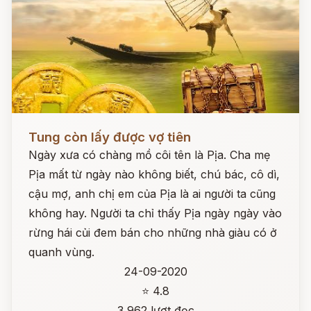
Đọc ngay
Tung còn lấy được vợ tiên
Ngày xưa có chàng mồ côi tên là Pịa. Cha mẹ
Pịa mất từ ngày nào không biết, chú bác, cô dì,
cậu mợ, anh chị em của Pịa là ai người ta cũng
không hay. Người ta chỉ thấy Pịa ngày ngày vào
rừng hái củi đem bán cho những nhà giàu có ở
quanh vùng.
24-09-2020
⭐ 4.8
3,962 lượt đọc