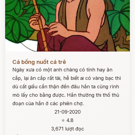
Đọc ngay
Cá bống nuốt cá trê
Ngày xưa có một anh chàng có tính hay ăn
cắp, lại ăn cắp rất tài, hễ biết ai có vàng bạc thì
dù cất giấu cẩn thận đến đâu hắn ta cũng rình
mò lấy cho bằng được. Hắn thường thi thố thủ
đoạn của hắn ở các phiên chợ.
21-09-2020
⭐ 4.8
3,671 lượt đọc