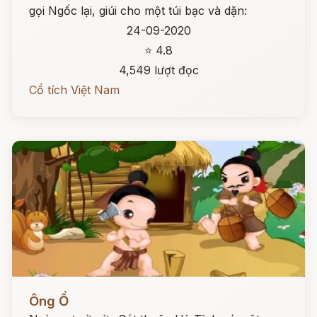
gọi Ngốc lại, giúi cho một túi bạc và dặn:
24-09-2020
⭐ 4.8
4,549 lượt đọc
Cổ tích Việt Nam
Đọc ngay
Ông Ồ