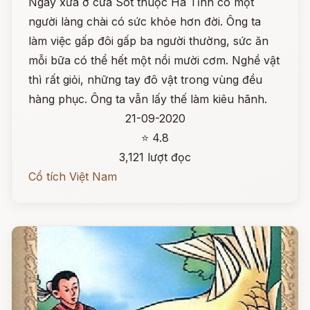
Ngày xưa ở cửa Sót thuộc Hà Tĩnh có một
người làng chài có sức khỏe hơn đời. Ông ta
làm việc gấp đôi gấp ba người thường, sức ăn
mỗi bữa có thể hết một nồi mười cơm. Nghề vật
thì rất giỏi, những tay đô vật trong vùng đều
hàng phục. Ông ta vẫn lấy thế làm kiêu hãnh.
21-09-2020
⭐ 4.8
3,121 lượt đọc
Cổ tích Việt Nam