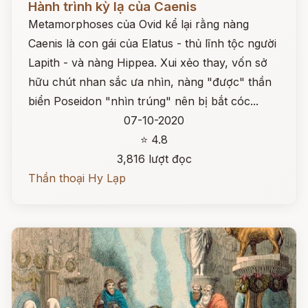
Hành trình kỳ lạ của Caenis
Metamorphoses của Ovid kể lại rằng nàng
Caenis là con gái của Elatus - thủ lĩnh tộc người
Lapith - và nàng Hippea. Xui xẻo thay, vốn sở
hữu chút nhan sắc ưa nhìn, nàng "được" thần
biển Poseidon "nhìn trúng" nên bị bắt cóc...
07-10-2020
⭐ 4.8
3,816 lượt đọc
Thần thoại Hy Lạp