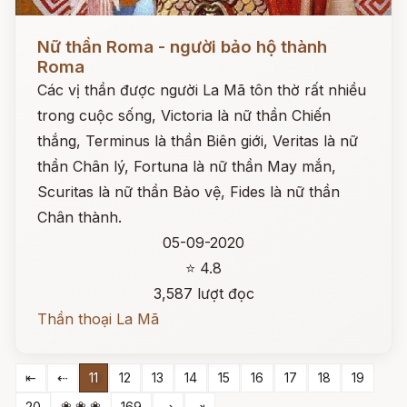
Đọc ngay
Nữ thần Roma - người bảo hộ thành
Roma
Các vị thần được người La Mã tôn thờ rất nhiều
trong cuộc sống, Victoria là nữ thần Chiến
thắng, Terminus là thần Biên giới, Veritas là nữ
thần Chân lý, Fortuna là nữ thần May mắn,
Scuritas là nữ thần Bảo vệ, Fides là nữ thần
Chân thành.
05-09-2020
⭐ 4.8
3,587 lượt đọc
Thần thoại La Mã
⇤
⇠
11
12
13
14
15
16
17
18
19
❀ ❀ ❀
20
169
⇢
⇥