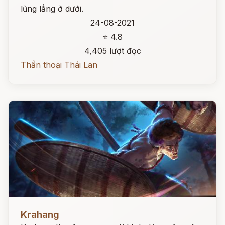
lủng lẳng ở dưới.
24-08-2021
⭐ 4.8
4,405 lượt đọc
Thần thoại Thái Lan
Đọc ngay
Krahang