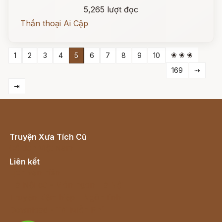
5,265 lượt đọc
Thần thoại Ai Cập
❀ ❀ ❀
1
2
3
4
5
6
7
8
9
10
169
⇢
⇥
Truyện Xưa Tích Cũ
Cổ tích Việt Nam
Liên kết
Lịch vạn niên
Hà Nội cũ - Món ngon Hà Nội
Truyện kiếm hiệp - Ngôn tình
Download - Tải Miễn Phí