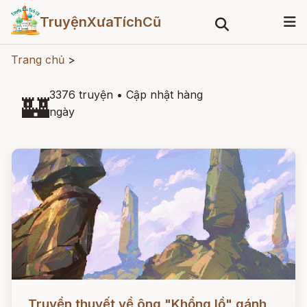
TruyệnXưaTíchCũ
Trang chủ
>
3376 truyện
•
Cập nhật hàng
🏰
ngày
Đọc ngay
Truyền thuyết về ông "Khổng lồ" gánh