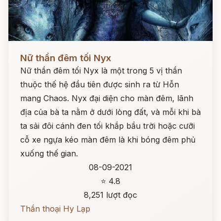
Đọc ngay
Nữ thần đêm tối Nyx
Nữ thần đêm tối Nyx là một trong 5 vị thần
thuộc thế hệ đầu tiên được sinh ra từ Hỗn
mang Chaos. Nyx đại diện cho màn đêm, lãnh
địa của bà ta nằm ở dưới lòng đất, và mỗi khi bà
ta sải đôi cánh đen tối khắp bầu trời hoặc cưỡi
cỗ xe ngựa kéo màn đêm là khi bóng đêm phủ
xuống thế gian.
08-09-2021
⭐ 4.8
8,251 lượt đọc
Thần thoại Hy Lạp