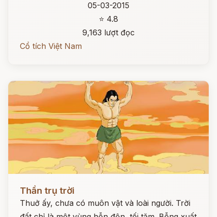
05-03-2015
⭐ 4.8
9,163 lượt đọc
Cổ tích Việt Nam
Đọc ngay
Thần trụ trời
Thuở ấy, chưa có muôn vật và loài người. Trời
đất chỉ là một vùng hỗn độn, tối tăm. Bỗng xuất