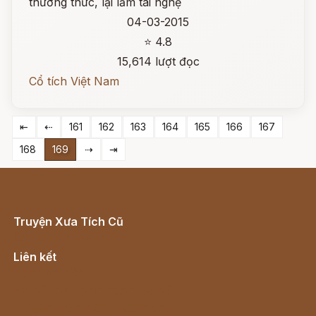
thường thức, lại lắm tài nghệ
04-03-2015
⭐ 4.8
15,614 lượt đọc
Cổ tích Việt Nam
⇤
⇠
161
162
163
164
165
166
167
168
169
⇢
⇥
Truyện Xưa Tích Cũ
Cổ tích Việt Nam
Liên kết
Lịch vạn niên
Hà Nội cũ - Món ngon Hà Nội
Truyện kiếm hiệp - Ngôn tình