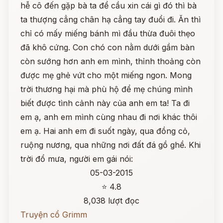
hễ cô đến gặp bà ta để cầu xin cái gì đó thì bà
ta thượng cẳng chân hạ cẳng tay đuổi đi. Ăn thì
chỉ có mấy miếng bánh mì đầu thừa đuôi thẹo
đã khô cứng. Con chó con nằm dưới gầm bàn
còn sướng hơn anh em mình, thỉnh thoảng còn
được mẹ ghẻ vứt cho một miếng ngon. Mong
trời thương hại mà phù hộ để mẹ chúng mình
biết được tình cảnh này của anh em ta! Ta đi
em ạ, anh em mình cùng nhau đi nơi khác thôi
em ạ. Hai anh em đi suốt ngày, qua đồng cỏ,
ruộng nương, qua những nơi đất đá gồ ghề. Khi
trời đổ mưa, người em gái nói:
05-03-2015
⭐ 4.8
8,038 lượt đọc
Truyện cổ Grimm