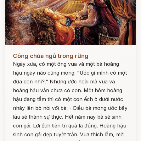
Đọc ngay
Công chúa ngủ trong rừng
Ngày xưa, có một ông vua và một bà hoàng
hậu ngày nào cũng mong: "Ước gì mình có một
đứa con nhỉ?." Nhưng ước hoài mà vua và
hoàng hậu vẫn chưa có con. Một hôm hoàng
hậu đang tắm thì có một con ếch ở dưới nước
nhảy lên bờ nói với bà: - Điều bà mong ước bấy
lâu sẽ thành sự thực. Hết năm nay bà sẽ sinh
con gái. Lời ếch tiên tri quả là đúng. Hoàng hậu
sinh con gái đẹp tuyệt trần. Vua thích lắm, mở