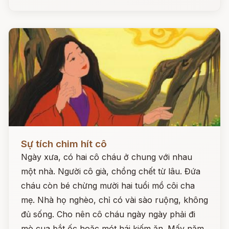
Đọc ngay
Sự tích chim hít cô
Ngày xưa, có hai cô cháu ở chung với nhau
một nhà. Người cô già, chồng chết từ lâu. Đứa
cháu còn bé chừng mười hai tuổi mồ côi cha
mẹ. Nhà họ nghèo, chỉ có vài sào ruộng, không
đủ sống. Cho nên cô cháu ngày ngày phải đi
mò cua bắt ốc hoặc mót hái kiếm ăn. Mấy năm