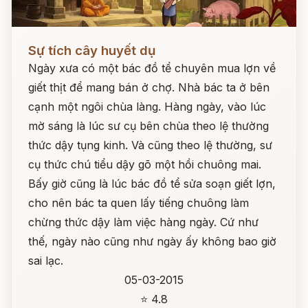
Đọc ngay
Sự tích cây huyết dụ
Ngày xưa có một bác đồ tể chuyên mua lợn về
giết thịt để mang bán ở chợ. Nhà bác ta ở bên
cạnh một ngôi chùa làng. Hàng ngày, vào lúc
mờ sáng là lúc sư cụ bên chùa theo lệ thường
thức dậy tụng kinh. Và cũng theo lệ thường, sư
cụ thức chú tiểu dậy gõ một hồi chuông mai.
Bấy giờ cũng là lúc bác đồ tể sửa soạn giết lợn,
cho nên bác ta quen lấy tiếng chuông làm
chừng thức dậy làm việc hàng ngày. Cứ như
thế, ngày nào cũng như ngày ấy không bao giờ
sai lạc.
05-03-2015
⭐ 4.8