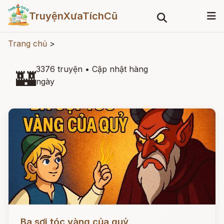
TruyệnXưaTíchCũ
Trang chủ
>
3376 truyện
•
Cập nhật hàng
🏰
ngày
Đọc ngay
Ba sợi tóc vàng của quỷ