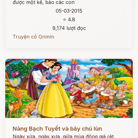
được một kế, bảo các con
05-03-2015
⭐ 4.8
9,174 lượt đọc
Truyện cổ Grimm
Đọc ngay
Nàng Bạch Tuyết và bảy chú lùn
Ngày xửa, ngày xưa, giữa mùa đông giá rét,