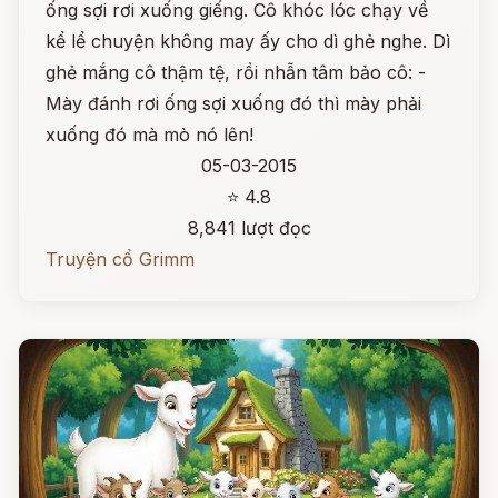
ống sợi rơi xuống giếng. Cô khóc lóc chạy về
kể lể chuyện không may ấy cho dì ghẻ nghe. Dì
ghẻ mắng cô thậm tệ, rồi nhẫn tâm bảo cô: -
Mày đánh rơi ống sợi xuống đó thì mày phải
xuống đó mà mò nó lên!
05-03-2015
⭐ 4.8
8,841 lượt đọc
Truyện cổ Grimm