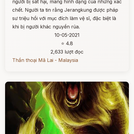
người bị sát hại, mang hình dạng của những xác
chết. Người ta tin rằng Jerangkung được pháp
sư triệu hồi với mục đích làm vệ sĩ, đặc biệt là
khi bị người khác nguyền rủa.
10-05-2021
⭐ 4.8
2,633 lượt đọc
Thần thoại Mã Lai - Malaysia