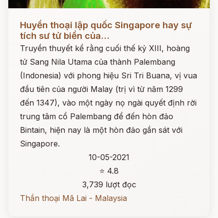
Đọc ngay
Huyền thoại lập quốc Singapore hay sự
tích sư tử biển của...
Truyền thuyết kể rằng cuối thế kỷ XIII, hoàng
tử Sang Nila Utama của thành Palembang
(Indonesia) với phong hiệu Sri Tri Buana, vị vua
đầu tiên của người Malay (trị vì từ năm 1299
đến 1347), vào một ngày nọ ngài quyết định rời
trung tâm cổ Palembang để đến hòn đảo
Bintain, hiện nay là một hòn đảo gần sát với
Singapore.
10-05-2021
⭐ 4.8
3,739 lượt đọc
Thần thoại Mã Lai - Malaysia