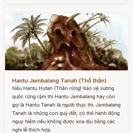
Đọc ngay
Hantu Jembalang Tanah (Thổ thần)
Nếu Hantu Hutan (Thần rừng) bảo vệ vương
quốc rừng rậm thì Hantu Jembalang hay còn
gọi là Hantu Tanah là người thực thi. Jembalang
Tanah là những con quỷ đất, có thể hành động
nguy hiểm nếu không được xoa dịu bằng các
nghi lễ thích hợp.