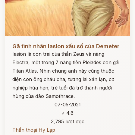
Đọc ngay
Gã tình nhân Iasion xấu số của Demeter
Iasion là con trai của thần Zeus và nàng
Electra, một trong 7 nàng tiên Pleiades con gái
Titan Atlas. Nhìn chung anh này cũng thuộc
diện con ông cháu cha, tương lai xán lạn, cơ
nghiệp hứa hẹn, trẻ tuổi đã trở thành người
hùng của đảo Samothrace.
07-05-2021
⭐ 4.8
3,795 lượt đọc
Thần thoại Hy Lạp