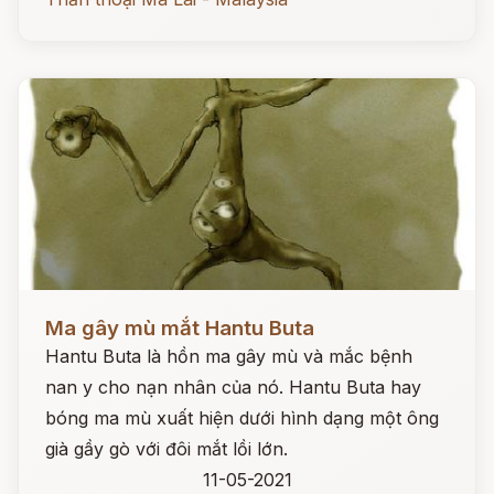
Đọc ngay
Ma gây mù mắt Hantu Buta
Hantu Buta là hồn ma gây mù và mắc bệnh
nan y cho nạn nhân của nó. Hantu Buta hay
bóng ma mù xuất hiện dưới hình dạng một ông
già gầy gò với đôi mắt lồi lớn.
11-05-2021