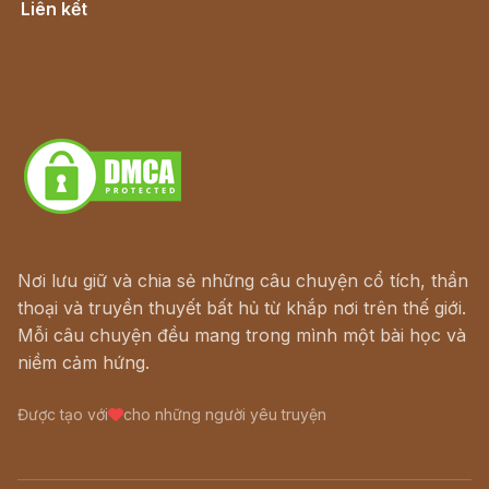
Liên kết
Lịch vạn niên
Hà Nội cũ - Món ngon Hà Nội
Truyện kiếm hiệp - Ngôn tình
Download - Tải Miễn Phí
Nơi lưu giữ và chia sẻ những câu chuyện cổ tích, thần
thoại và truyền thuyết bất hủ từ khắp nơi trên thế giới.
Mỗi câu chuyện đều mang trong mình một bài học và
niềm cảm hứng.
Được tạo với
cho những người yêu truyện