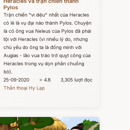
Heracles và trận chiến thành
Pylos
Trận chiến "vi diệu" nhất của Heracles
có lẽ là vụ đại náo thành Pylos. Chuyện
là có ông vua Neleus của Pylos đã phải
tội với Heracles (vì nhiều lý do, nhưng
chủ yếu do ông ta là đồng minh với
Augias - lão vua tráo trở quỵt công của
Heracles trong vụ dọn phân chuồng
bò).
25-09-2020
⭐ 4.8
3,305 lượt đọc
Thần thoại Hy Lạp