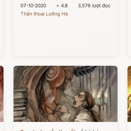
07-10-2020
⭐ 4.8
3,576 lượt đọc
Thần thoại Lưỡng Hà
Đọc ngay
Đ