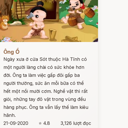
ọc ngay
Ông Ồ
Ngày xưa ở cửa Sót thuộc Hà Tĩnh có
một người làng chài có sức khỏe hơn
đời. Ông ta làm việc gấp đôi gấp ba
người thường, sức ăn mỗi bữa có thể
hết một nồi mười cơm. Nghề vật thì rất
giỏi, những tay đô vật trong vùng đều
hàng phục. Ông ta vẫn lấy thế làm kiêu
hãnh.
21-09-2020
⭐ 4.8
3,126 lượt đọc