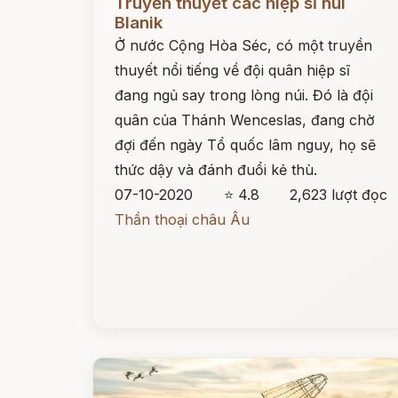
Truyền thuyết các hiệp sĩ núi
Blanik
Ở nước Cộng Hòa Séc, có một truyền
thuyết nổi tiếng về đội quân hiệp sĩ
đang ngủ say trong lòng núi. Đó là đội
quân của Thánh Wenceslas, đang chờ
đợi đến ngày Tổ quốc lâm nguy, họ sẽ
thức dậy và đánh đuổi kẻ thù.
07-10-2020
⭐ 4.8
2,623 lượt đọc
Thần thoại châu Âu