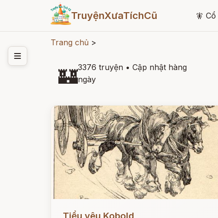
TruyệnXưaTíchCũ
🧚
Cổ 
Trang chủ
>
3376 truyện
•
Cập nhật hàng
🏰
ngày
Đọc ngay
Tiểu yêu Kobold