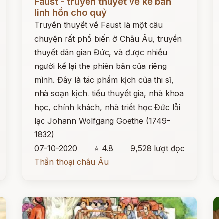
Faust - truyền thuyết về kẻ bán
linh hồn cho quỷ
Truyền thuyết về Faust là một câu
chuyện rất phổ biến ở Châu Âu, truyền
thuyết dân gian Đức, và được nhiều
người kể lại the phiên bản của riêng
mình. Đây là tác phẩm kịch của thi sĩ,
nhà soạn kịch, tiểu thuyết gia, nhà khoa
học, chính khách, nhà triết học Đức lỗi
lạc Johann Wolfgang Goethe (1749-
1832)
07-10-2020
⭐ 4.8
9,528 lượt đọc
Thần thoại châu Âu