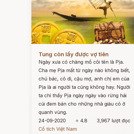
Đọc ngay
Tung còn lấy được vợ tiên
Ngày xưa có chàng mồ côi tên là Pịa.
Cha mẹ Pịa mất từ ngày nào không biết,
chú bác, cô dì, cậu mợ, anh chị em của
Pịa là ai người ta cũng không hay. Người
ta chỉ thấy Pịa ngày ngày vào rừng hái
củi đem bán cho những nhà giàu có ở
quanh vùng.
24-09-2020
⭐ 4.8
3,967 lượt đọc
Cổ tích Việt Nam