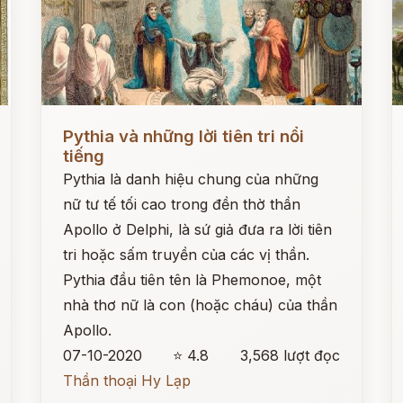
Đọc ngay
Đ
Pythia và những lời tiên tri nổi
tiếng
Pythia là danh hiệu chung của những
nữ tư tế tối cao trong đền thờ thần
Apollo ở Delphi, là sứ giả đưa ra lời tiên
tri hoặc sấm truyền của các vị thần.
Pythia đầu tiên tên là Phemonoe, một
nhà thơ nữ là con (hoặc cháu) của thần
Apollo.
07-10-2020
⭐ 4.8
3,568 lượt đọc
Thần thoại Hy Lạp