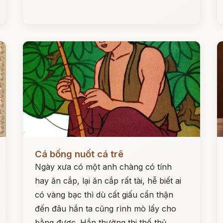
Đọc ngay
Đ
Cá bống nuốt cá trê
Ngày xưa có một anh chàng có tính
hay ăn cắp, lại ăn cắp rất tài, hễ biết ai
có vàng bạc thì dù cất giấu cẩn thận
đến đâu hắn ta cũng rình mò lấy cho
bằng được. Hắn thường thi thố thủ