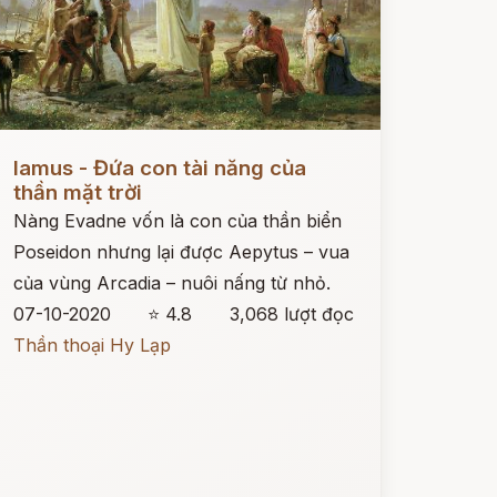
ọc ngay
Iamus - Đứa con tài năng của
thần mặt trời
Nàng Evadne vốn là con của thần biển
Poseidon nhưng lại được Aepytus – vua
của vùng Arcadia – nuôi nấng từ nhỏ.
07-10-2020
⭐ 4.8
3,068 lượt đọc
Thần thoại Hy Lạp