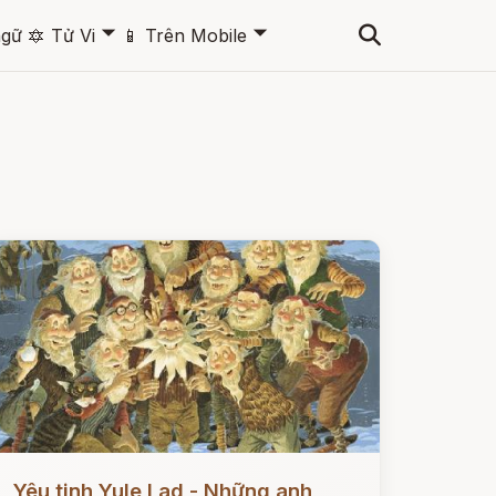
🞃
🞃
ngữ
🔯
Tử Vi
📱
Trên Mobile
ọc ngay
Yêu tinh Yule Lad - Những anh