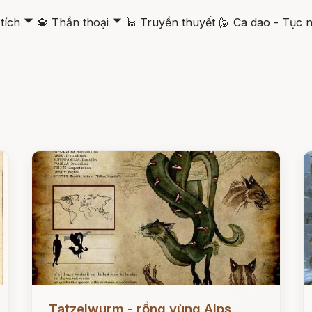
🞃
🞃
tích
🔱
Thần thoại
🕌
Truyền thuyết
🙋
Ca dao - Tục 
Đọc ngay
Đ
Tatzelwurm - rồng vùng Alps