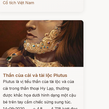
Cổ tích Việt Nam
ọc ngay
Thần của cải và tài lộc Plutus
Plutus là vị tiểu thần của tài lộc và của
cải trong thần thoại Hy Lạp, thường
được khắc họa dưới hình dạng một cậu
bé trên tay cầm chiếc sừng sung túc.
14-09-2020
⭐ 4.8
4,718 lượt đọc