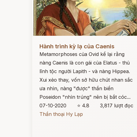
Đọc ngay
Hành trình kỳ lạ của Caenis
Metamorphoses của Ovid kể lại rằng
nàng Caenis là con gái của Elatus - thủ
lĩnh tộc người Lapith - và nàng Hippea.
Xui xẻo thay, vốn sở hữu chút nhan sắc
ưa nhìn, nàng "được" thần biển
Poseidon "nhìn trúng" nên bị bắt cóc...
07-10-2020
⭐ 4.8
3,817 lượt đọc
Thần thoại Hy Lạp