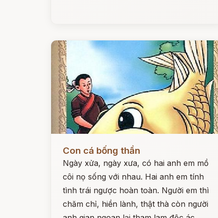
Đọc ngay
Con cá bống thần
Ngày xửa, ngày xưa, có hai anh em mồ
côi nọ sống với nhau. Hai anh em tính
tình trái ngược hoàn toàn. Người em thì
chăm chỉ, hiền lành, thật thà còn người
anh gian ngoan lại tham lam độc ác.