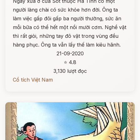
Ngày xưa ở cửa Sót thuộc Hà Tĩnh có một
người làng chài có sức khỏe hơn đời. Ông ta
làm việc gấp đôi gấp ba người thường, sức ăn
mỗi bữa có thể hết một nồi mười cơm. Nghề vật
thì rất giỏi, những tay đô vật trong vùng đều
hàng phục. Ông ta vẫn lấy thế làm kiêu hãnh.
21-09-2020
⭐ 4.8
3,130 lượt đọc
Cổ tích Việt Nam