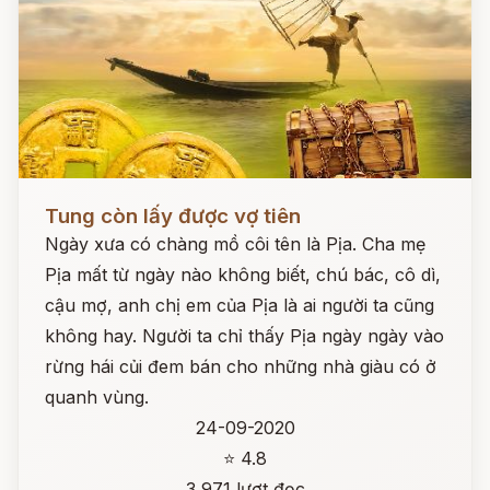
Đọc ngay
Tung còn lấy được vợ tiên
Ngày xưa có chàng mồ côi tên là Pịa. Cha mẹ
Pịa mất từ ngày nào không biết, chú bác, cô dì,
cậu mợ, anh chị em của Pịa là ai người ta cũng
không hay. Người ta chỉ thấy Pịa ngày ngày vào
rừng hái củi đem bán cho những nhà giàu có ở
quanh vùng.
24-09-2020
⭐ 4.8
3,971 lượt đọc