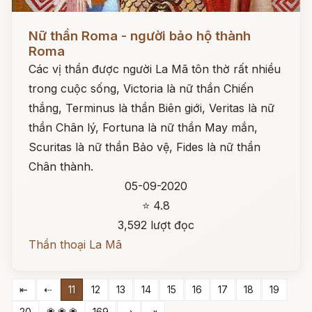
Đọc ngay
Nữ thần Roma - người bảo hộ thành
Roma
Các vị thần được người La Mã tôn thờ rất nhiều
trong cuộc sống, Victoria là nữ thần Chiến
thắng, Terminus là thần Biên giới, Veritas là nữ
thần Chân lý, Fortuna là nữ thần May mắn,
Scuritas là nữ thần Bảo vệ, Fides là nữ thần
Chân thành.
05-09-2020
⭐ 4.8
3,592 lượt đọc
Thần thoại La Mã
⇤
⇠
11
12
13
14
15
16
17
18
19
❀ ❀ ❀
20
169
⇢
⇥