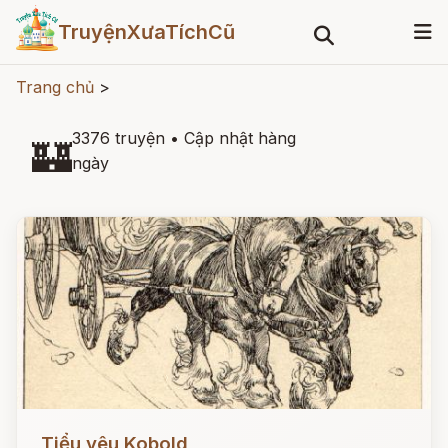
TruyệnXưaTíchCũ
Trang chủ
>
3376 truyện
•
Cập nhật hàng
🏰
ngày
Đọc ngay
Tiểu yêu Kobold