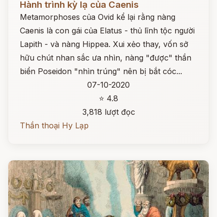
Hành trình kỳ lạ của Caenis
Metamorphoses của Ovid kể lại rằng nàng
Caenis là con gái của Elatus - thủ lĩnh tộc người
Lapith - và nàng Hippea. Xui xẻo thay, vốn sở
hữu chút nhan sắc ưa nhìn, nàng "được" thần
biển Poseidon "nhìn trúng" nên bị bắt cóc...
07-10-2020
⭐ 4.8
3,818 lượt đọc
Thần thoại Hy Lạp