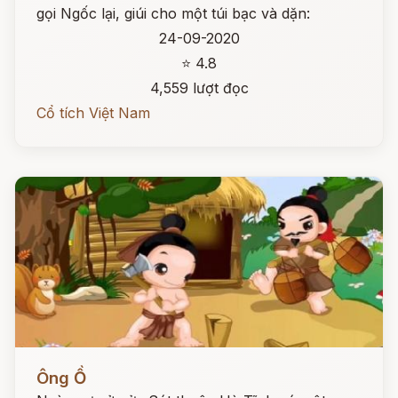
gọi Ngốc lại, giúi cho một túi bạc và dặn:
24-09-2020
⭐ 4.8
4,559 lượt đọc
Cổ tích Việt Nam
Đọc ngay
Ông Ồ