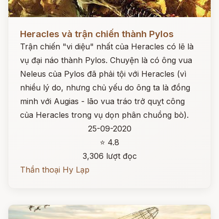
Đọc ngay
Heracles và trận chiến thành Pylos
Trận chiến "vi diệu" nhất của Heracles có lẽ là
vụ đại náo thành Pylos. Chuyện là có ông vua
Neleus của Pylos đã phải tội với Heracles (vì
nhiều lý do, nhưng chủ yếu do ông ta là đồng
minh với Augias - lão vua tráo trở quỵt công
của Heracles trong vụ dọn phân chuồng bò).
25-09-2020
⭐ 4.8
3,306 lượt đọc
Thần thoại Hy Lạp